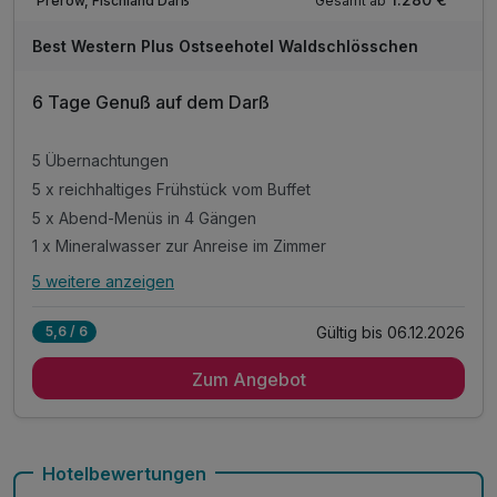
Gesamt ab
Prerow, Fischland Darß
Best Western Plus Ostseehotel Waldschlösschen
6 Tage Genuß auf dem Darß
5 Übernachtungen
5 x reichhaltiges Frühstück vom Buffet
5 x Abend-Menüs in 4 Gängen
1 x Mineralwasser zur Anreise im Zimmer
5 weitere anzeigen
Alle Inklusivleistungen
9 enthalten
Gültig bis 06.12.2026
5,6 / 6
5 Übernachtungen
Zum Angebot
5 x reichhaltiges Frühstück vom Buffet
5 x Abend-Menüs in 4 Gängen
1 x Mineralwasser zur Anreise im Zimmer
inkl. Nutzung des 28° warmen Außenpool´s
Hotelbewertungen
inkl. Nutzung des Wellnessbereiches