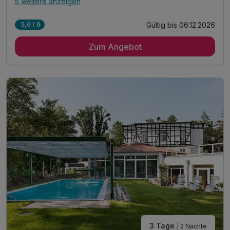
5 weitere anzeigen
Alle Inklusivleistungen
9 enthalten
Gültig bis 06.12.2026
5,6 / 6
4 Übernachtungen
Zum Angebot
4 x reichhaltiges Frühstück vom Buffet
4 x Abend-Menüs in 4 Gängen
1 x Mineralwasser zur Anreise im Zimmer
inkl. Nutzung des 28° warmen Außenpool´s
inkl. Nutzung des Wellnessbereiches
inkl. flauschige Leihbademäntel & Saunatücher
inkl. Nutzung WLAN im Hotel
inkl. Bereitstellung unserer Hotelparkplätze
3 Tage
| 2 Nächte