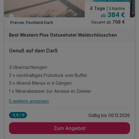
4 Tage
| 3 Nächte
384 €
ab
Teilweise ausgelastet
768 €
Gesamt ab
Prerow, Fischland Darß
Best Western Plus Ostseehotel Waldschlösschen
Genuß auf dem Darß
3 Übernachtungen
3 x reichhaltiges Frühstück vom Buffet
3 x Abend-Menüs in 4 Gängen
1 x Mineralwasser zur Anreise im Zimmer
5 weitere anzeigen
Alle Inklusivleistungen
9 enthalten
Gültig bis 06.12.2026
5,6 / 6
3 Übernachtungen
Zum Angebot
3 x reichhaltiges Frühstück vom Buffet
3 x Abend-Menüs in 4 Gängen