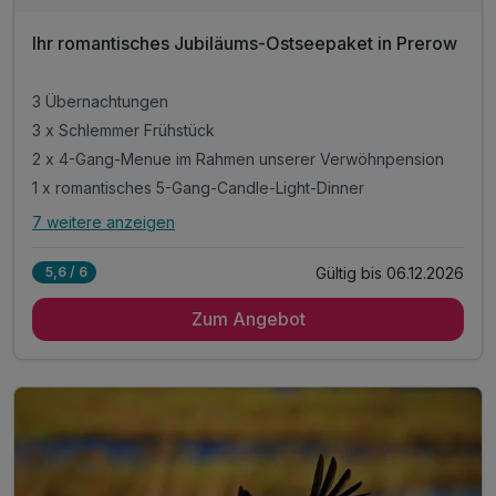
Ihr romantisches Jubiläums-Ostseepaket in Prerow
3 Übernachtungen
3 x Schlemmer Frühstück
2 x 4-Gang-Menue im Rahmen unserer Verwöhnpension
1 x romantisches 5-Gang-Candle-Light-Dinner
7 weitere anzeigen
Alle Inklusivleistungen
11 enthalten
Gültig bis 06.12.2026
5,6 / 6
3 Übernachtungen
Zum Angebot
3 x Schlemmer Frühstück
2 x 4-Gang-Menue im Rahmen unserer Verwöhnpension
1 x romantisches 5-Gang-Candle-Light-Dinner
1 x hausgemachte Pralinen
1 x Flasche Champagner Brut zur Begrüßung
inkl. unbegrenzte Wohlfühlstunden im WALDSPA
inkl. Bademantel & Saunatücher