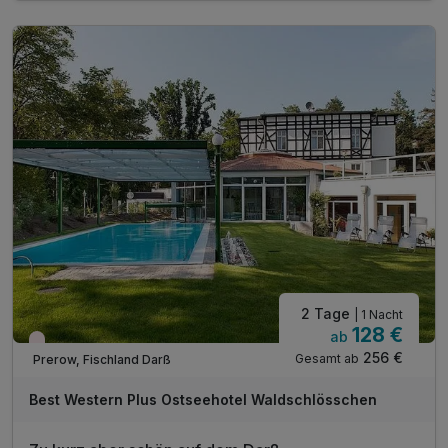
1 x Mineralwasser zur Anreise im Zimmer
inkl. Nutzung des 28° warmen Außenpool´s
inkl. Nutzung des Wellnessbereiches
inkl. flauschige Leihbademäntel & Saunatücher
inkl. Bereitstellung unserer Hotelparkplätze
inkl. Nutzung WLAN im Hotel
2 Tage
| 1 Nacht
128 €
ab
Wieder frei ab November
256 €
Gesamt ab
Prerow, Fischland Darß
Best Western Plus Ostseehotel Waldschlösschen