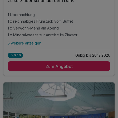
Zu kurz aber schön auf dem Darß
1 Übernachtung
1 x reichhaltiges Frühstück vom Buffet
1 x Verwöhn-Menü am Abend
1 x Mineralwasser zur Anreise im Zimmer
5 weitere anzeigen
Alle Inklusivleistungen
9 enthalten
Gültig bis 20.12.2026
5,6 / 6
1 Übernachtung
Zum Angebot
1 x reichhaltiges Frühstück vom Buffet
1 x Verwöhn-Menü am Abend
1 x Mineralwasser zur Anreise im Zimmer
inkl. Nutzung des 28° warmen Außenpool´s
inkl. Nutzung des Wellnessbereiches
inkl. flauschige Leihbademäntel & Saunatücher
inkl. Nutzung WLAN im Hotel
inkl. Bereitstellung unserer Hotelparkplätze