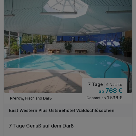
kostenfreier Parkplatz am Hotel
Wohlfühlstunden im WALDSPA mit 3 Saunen
Innen- & Außenpool mit Fitnessbereich inklusive
7 Tage
| 6 Nächte
768 €
ab
Wieder frei ab Oktober
1.536 €
Gesamt ab
Prerow, Fischland Darß
Best Western Plus Ostseehotel Waldschlösschen
7 Tage Genuß auf dem Darß