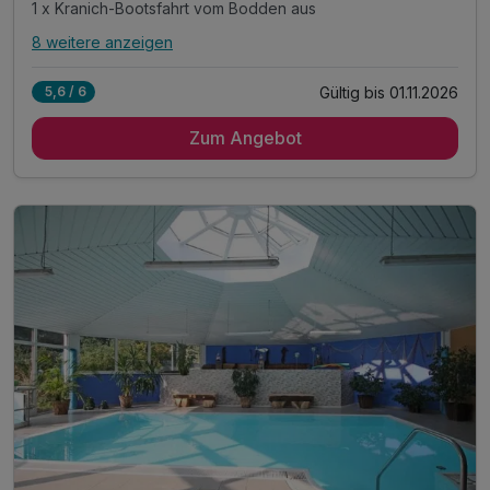
1 x Kranich-Bootsfahrt vom Bodden aus
8 weitere anzeigen
Alle Inklusivleistungen
12 enthalten
Gültig bis 01.11.2026
5,6 / 6
4 Übernachtungen
Zum Angebot
4 x Frühstück vom Buffet
4 x Abendessen im Rahmen der Verwöhnpension*
1 x Kranich-Bootsfahrt vom Bodden aus
1 x Fahrradausleih für einen Tag
1 x interessantes Buch über die Kraniche
1 x Umgebungskarte Fischland-Darß-Zingst
1 x Mineralwasser zur Anreise auf dem Zimmer
inkl. unbegrenzte Wohlfühlstunden im WALDSPA**
inkl. Cardio-Fitnessbereich
inkl. Bademantel & Saunatücher
inkl. Parkplatz