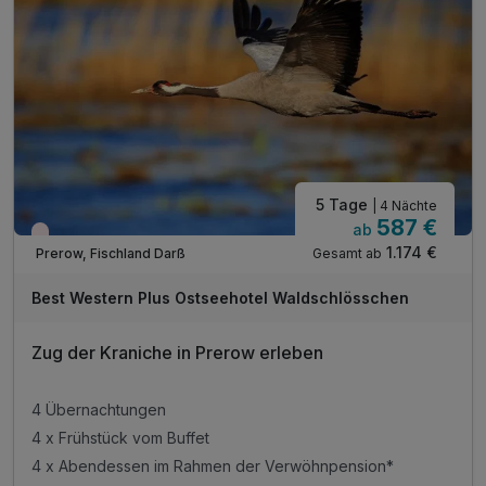
inkl. Parkplatz
inkl. Nutzung W-LAN
inkl. Parkplatz
5 Tage
| 4 Nächte
587 €
ab
Wieder frei ab September
1.174 €
Gesamt ab
Prerow, Fischland Darß
Best Western Plus Ostseehotel Waldschlösschen
Zug der Kraniche in Prerow erleben
4 Übernachtungen
4 x Frühstück vom Buffet
4 x Abendessen im Rahmen der Verwöhnpension*