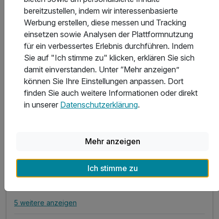
bereitzustellen, indem wir interessenbasierte
Werbung erstellen, diese messen und Tracking
einsetzen sowie Analysen der Plattformnutzung
für ein verbessertes Erlebnis durchführen. Indem
Sie auf "Ich stimme zu" klicken, erklären Sie sich
8 Tage
| 7 Nächte
896 €
ab
damit einverstanden. Unter “Mehr anzeigen”
Wieder frei ab Oktober
1.792 €
Gesamt ab
Prerow, Fischland Darß
können Sie Ihre Einstellungen anpassen. Dort
finden Sie auch weitere Informationen oder direkt
Best Western Plus Ostseehotel Waldschlösschen
in unserer
Datenschutzerklärung
.
8 Tage Genuß auf dem Darß
Mehr anzeigen
7 Übernachtungen
7 x reichhaltiges Frühstück vom Buffet
Ich stimme zu
7 x Abend-Menüs in 4 Gängen
1 x Mineralwasser zur Anreise im Zimmer
5 weitere anzeigen
Alle Inklusivleistungen
9 enthalten