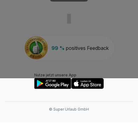
99 %
positives Feedback
Nutze jetzt unsere App
© Super Urlaub GmbH