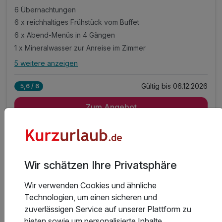
6 Übernachtungen
6 x reichhaltiges Frühstück vom Buffet
6 x Abend-Menüs in 4 Gängen
1 x Mineralwasser zur Anreise im Zimmer
5 weitere anzeigen
Alle Inklusivleistungen
9 enthalten
Gültig bis 06.12.2026
5,6 / 6
6 Übernachtungen
Zum Angebot
6 x reichhaltiges Frühstück vom Buffet
6 x Abend-Menüs in 4 Gängen
1 x Mineralwasser zur Anreise im Zimmer
inkl. Nutzung des 28° warmen Außenpool´s
inkl. Nutzung des Wellnessbereiches
Wir schätzen Ihre Privatsphäre
inkl. flauschige Leihbademäntel & Saunatücher
inkl. Nutzung WLAN im Hotel
Wir verwenden Cookies und ähnliche
Technologien, um einen sicheren und
inkl. Bereitstellung unserer Hotelparkplätze
zuverlässigen Service auf unserer Plattform zu
bieten sowie um personalisierte Inhalte