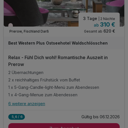
3 Tage
| 2 Nächte
310 €
ab
Wieder frei ab Oktober
620 €
Gesamt ab
Prerow, Fischland Darß
Best Western Plus Ostseehotel Waldschlösschen
Relax - Fühl Dich wohl! Romantische Auszeit in
Prerow
2 Übernachtungen
2 x reichhaltiges Frühstück vom Buffet
1 x 5-Gang-Candle-light-Menü zum Abendessen
1 x 4-Gang-Menue zum Abendessen
6 weitere anzeigen
Alle Inklusivleistungen
10 enthalten
Gültig bis 06.12.2026
5,6 / 6
2 Übernachtungen