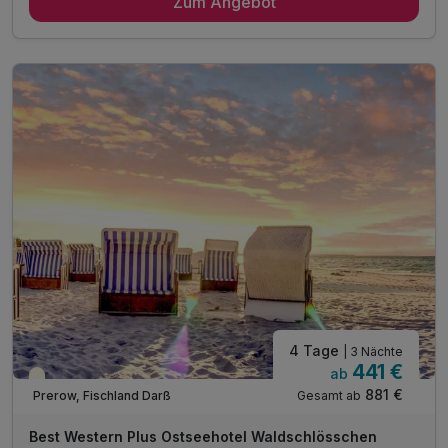
Zum Angebot
2 x reichhaltiges Frühstück vom Buffet
1 x 5-Gang-Candle-light-Menü zum Abendessen
1 x 4-Gang-Menue zum Abendessen
1 x Wellnessgeschenk für Zuhause
1 x Flasche Mineralwasser auf dem Zimmer
inkl. Wohlfühlstunde im Wellnessbereich WALDSPA
inkl. flauschiger Bademäntel & Saunatücher
inkl. Parkplatz
inkl. Nutzung W-LAN
4 Tage
| 3 Nächte
441 €
ab
Teilweise ausgelastet
881 €
Gesamt ab
Prerow, Fischland Darß
Best Western Plus Ostseehotel Waldschlösschen