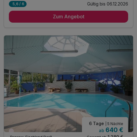
Gültig bis 06.12.2026
5,6 / 6
7 Übernachtungen
Zum Angebot
7 x reichhaltiges Frühstück vom Buffet
7 x Abend-Menüs in 4 Gängen
1 x Mineralwasser zur Anreise im Zimmer
inkl. Nutzung des 28° warmen Außenpool´s
inkl. Nutzung des Wellnessbereiches
inkl. flauschige Leihbademäntel & Saunatücher
inkl. Nutzung WLAN im Hotel
inkl. Bereitstellung unserer Hotelparkplätze
6 Tage
| 5 Nächte
640 €
ab
Wieder frei ab Oktober
1.280 €