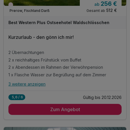
256 €
ab
Wieder frei ab November
512 €
Gesamt ab
Prerow, Fischland Darß
Best Western Plus Ostseehotel Waldschlösschen
Kurzurlaub - den gönn ich mir!
2 Übernachtungen
2 x reichhaltiges Frühstück vom Buffet
2 x Abendessen im Rahmen der Verwöhnpension
1 x Flasche Wasser zur Begrüßung auf dem Zimmer
3 weitere anzeigen
Alle Inklusivleistungen
7 enthalten
Gültig bis 20.12.2026
5,6 / 6
2 Übernachtungen
Zum Angebot
2 x reichhaltiges Frühstück vom Buffet
2 x Abendessen im Rahmen der Verwöhnpension
1 x Flasche Wasser zur Begrüßung auf dem Zimmer