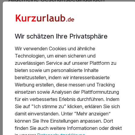
Wir schätzen Ihre Privatsphäre
Aktuelle Infos des Hotels
Wünschen Sie die Reservierung eines
Wir verwenden Cookies und ähnliche
Tiefgaragenplatzes für 17,00 € / Tag? Bitte senden
Technologien, um einen sicheren und
Sie uns hierfür Ihr Autokennzeichen per E-Mail an
zuverlässigen Service auf unserer Plattform zu
dresden@proventhotels.com.
bieten sowie um personalisierte Inhalte
bereitzustellen, indem wir interessenbasierte
Werbung erstellen, diese messen und Tracking
einsetzen sowie Analysen der Plattformnutzung
für ein verbessertes Erlebnis durchführen. Indem
Hoteladresse
Sie auf "Ich stimme zu" klicken, erklären Sie sich
damit einverstanden. Unter “Mehr anzeigen”
können Sie Ihre Einstellungen anpassen. Dort
finden Sie auch weitere Informationen oder direkt