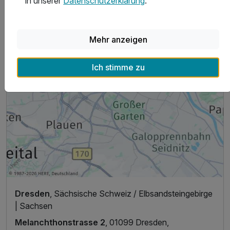
in unserer
Datenschutzerklärung
.
Mehr anzeigen
Ich stimme zu
Dresden
, Sächsische Schweiz / Elbsandsteingebirge
| Sachsen
Melanchthonstrasse 2
, 01099 Dresden,