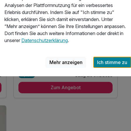
Analysen der Plattformnutzung für ein verbessertes
D
Erlebnis durchführen. Indem Sie auf "Ich stimme zu"
202
e
Wellnessauszeit in traumhafter Lage am
klicken, erklären Sie sich damit einverstanden. Unter
6
Fleesensee
“Mehr anzeigen” können Sie Ihre Einstellungen anpassen.
4 Übernachtungen direkt am ruhigen See
Dort finden Sie auch weitere Informationen oder direkt in
4 x Frühstücksbuffet für einen genussvollen Start
unserer
Datenschutzerklärung
.
1 x 1 Flasche Wasser auf dem Zimmer
inkl. Kaffee- & Teestation auf dem Zimmer
4 weitere anzeigen
Mehr anzeigen
Ich stimme zu
Alle Inklusivleistungen
8 enthalten
6
Gültig bis 31.12.2026
5,5 / 6
4 Übernachtungen direkt am ruhigen See
Zum Angebot
4 x Frühstücksbuffet für einen genussvollen
Start
1 x 1 Flasche Wasser auf dem Zimmer
inkl. Kaffee- & Teestation auf dem Zimmer
inkl. Entspannung in unserem Wellnessbereich
inkl. kuscheliger Leih-Bademantel & Saunatuch