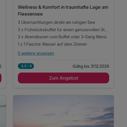
202
Wellness & Komfort in traumhafte Lage am
6
Fleesensee
3 Übernachtungen direkt am ruhigen See
3 x Frühstücksbuffet für einen genussvollen Start
3 x Abendessen vom Buffet oder 3-Gang Menü
1 x 1 Flasche Wasser auf dem Zimmer
5 weitere anzeigen
Alle Inklusivleistungen
9 enthalten
6
Gültig bis 31.12.2026
5,5 / 6
3 Übernachtungen direkt am ruhigen See
Zum Angebot
3 x Frühstücksbuffet für einen genussvollen
Start
3 x Abendessen vom Buffet oder 3-Gang Menü
1 x 1 Flasche Wasser auf dem Zimmer
inkl. Kaffee- & Teestation auf dem Zimmer
inkl. Entspannung in unserem Wellnessbereich
inkl. kuscheliger Leih-Bademantel & Saunatuch