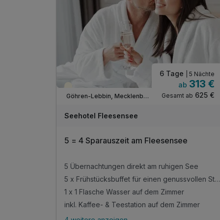
inkl. Fitnessraum für Ihr Workout
inkl. WLAN
6 Tage
| 5 Nächte
313 €
ab
Teilweise ausgelastet
625 €
Gesamt ab
Göhren-Lebbin, Mecklenburger Seenplatte
A
WAR
Seehotel Fleesensee
D
202
5 = 4 Sparauszeit am Fleesensee
6
5 Übernachtungen direkt am ruhigen See
5 x Frühstücksbuffet für einen genussvollen Start
1 x 1 Flasche Wasser auf dem Zimmer
inkl. Kaffee- & Teestation auf dem Zimmer
4 weitere anzeigen