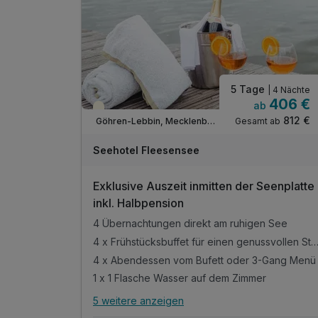
inkl. Kaffee- & Teestation auf dem Zimmer
inkl. WLAN
5 Tage
| 4 Nächte
406 €
ab
Teilweise ausgelastet
812 €
Gesamt ab
Göhren-Lebbin, Mecklenburger Seenplatte
A
WAR
Seehotel Fleesensee
D
202
Exklusive Auszeit inmitten der Seenplatte
6
inkl. Halbpension
4 Übernachtungen direkt am ruhigen See
4 x Frühstücksbuffet für einen genussvollen 
4 x Abendessen vom Bufett oder 3-Gang Menü
1 x 1 Flasche Wasser auf dem Zimmer
5 weitere anzeigen
Alle Inklusivleistungen
9 enthalten