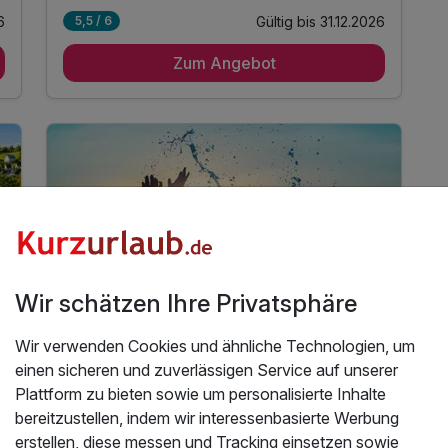
6
Gültig bis 31.12.2026
5,5 / 6
2 Übernachtungen direkt am ruhigen See
Zum Angebot
2 x Frühstücksbuffet für einen genussvollen
Start
1 x 1 Flasche Wasser auf dem Zimmer
inkl. Entspannung in unserem Wellnessbereich
inkl. kuscheliger Leih-Bademantel & Saunatuch
inkl. Fitnessraum für Ihr Workout
inkl. Kaffee- & Teestation auf dem Zimmer
inkl. WLAN
Wir schätzen Ihre Privatsphäre
Wir verwenden Cookies und ähnliche Technologien, um
5 Tage
| 4 Nächte
einen sicheren und zuverlässigen Service auf unserer
250 €
ab
Plattform zu bieten sowie um personalisierte Inhalte
Teilweise ausgelastet
500 €
Gesamt ab
Göhren-Lebbin, Mecklenburger Seenplatte
bereitzustellen, indem wir interessenbasierte Werbung
A
erstellen, diese messen und Tracking einsetzen sowie
WAR
Seehotel Fleesensee