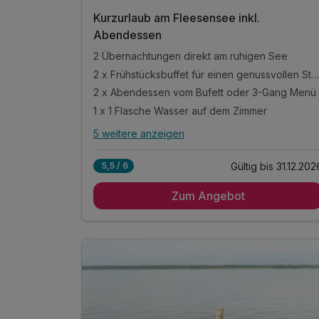
202
Kurzurlaub am Fleesensee inkl.
6
Abendessen
2 Übernachtungen direkt am ruhigen See
2 x Frühstücksbuffet für einen genussvollen Start
2 x Abendessen vom Bufett oder 3-Gang Menü
1 x 1 Flasche Wasser auf dem Zimmer
5 weitere anzeigen
Alle Inklusivleistungen
9 enthalten
Gültig bis 31.12.202
5,5 / 6
2 Übernachtungen direkt am ruhigen See
Zum Angebot
2 x Frühstücksbuffet für einen genussvollen
Start
2 x Abendessen vom Bufett oder 3-Gang Menü
1 x 1 Flasche Wasser auf dem Zimmer
inkl. Entspannung in unserem Wellnessbereich
inkl. kuscheliger Leih-Bademantel & Saunatuch
inkl. Fitnessraum für Ihr Workout