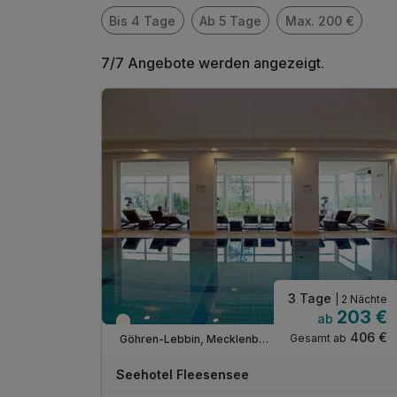
Bis 4 Tage
Ab 5 Tage
Max. 200 €
7/7 Angebote werden angezeigt.
3 Tage
| 2 Nächte
203 €
ab
Teilweise ausgelastet
406 €
Gesamt ab
Göhren-Lebbin, Mecklenburger Seenplatte
A
WAR
Seehotel Fleesensee
D