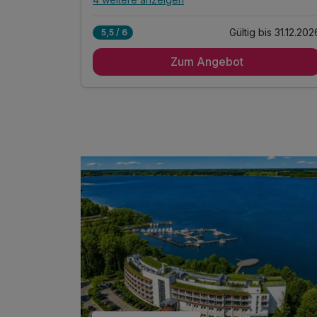
Alle Inklusivleistungen
8 enthalten
Gültig bis 31.12.202
5,5 / 6
5 Übernachtungen direkt am ruhigen See
Zum Angebot
5 x Frühstücksbuffet für einen genussvollen
Start
1 x 1 Flasche Wasser auf dem Zimmer
inkl. Kaffee- & Teestation auf dem Zimmer
inkl. Entspannung in unserem Wellnessbereich
inkl. kuscheliger Leih-Bademantel & Saunatuch
inkl. Fitnessraum für Ihr Workout
inkl. WLAN