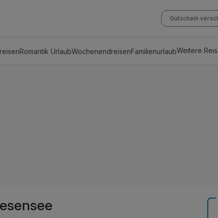
Gutschein vers
Weitere Rei
reisen
Romantik Urlaub
Wochenendreisen
Familienurlaub
eesensee