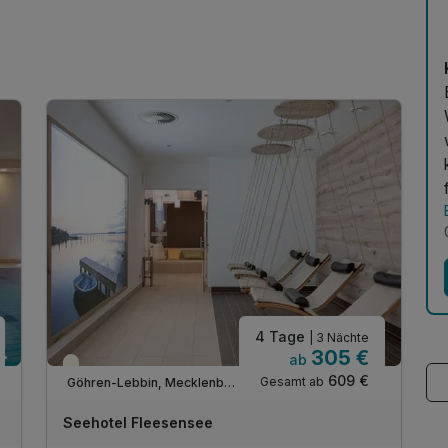
4 Tage
| 3 Nächte
305 €
ab
Teilweise ausgelastet
609 €
Gesamt ab
Göhren-Lebbin, Mecklenburger Seenplatte
A
WAR
Seehotel Fleesensee
D