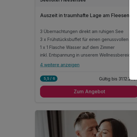
D
202
Auszeit in traumhafte Lage am Fleesense
6
3 Übernachtungen direkt am ruhigen See
3 x Frühstücksbuffet für einen genussvollen Start
1 x 1 Flasche Wasser auf dem Zimmer
inkl. Entspannung in unserem Wellnessbereich
4 weitere anzeigen
Alle Inklusivleistungen
8 enthalten
Gültig bis 31.12.202
5,5 / 6
3 Übernachtungen direkt am ruhigen See
Zum Angebot
3 x Frühstücksbuffet für einen genussvollen
Start
1 x 1 Flasche Wasser auf dem Zimmer
inkl. Entspannung in unserem Wellnessbereich
inkl. Kaffee- & Teestation auf dem Zimmer
inkl. kuscheliger Leih-Bademantel & Saunatuch