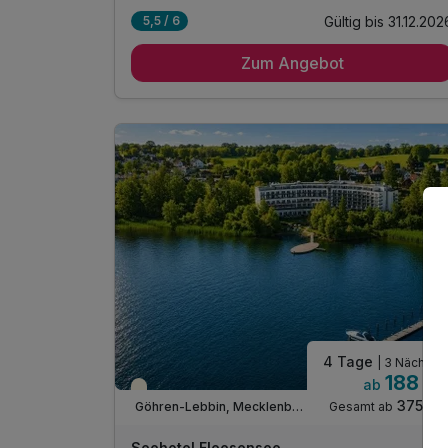
Gültig bis 31.12.202
5,5 / 6
4 Übernachtungen direkt am ruhigen See
Zum Angebot
4 x Frühstücksbuffet für einen genussvollen
Start
4 x Abendessen vom Bufett oder 3-Gang Menü
1 x 1 Flasche Wasser auf dem Zimmer
inkl. Kaffee- & Teestation auf dem Zimmer
inkl. Entspannung in unserem Wellnessbereich
inkl. kuscheliger Leih-Bademantel & Saunatuch
inkl. Fitnessraum für Ihr Workout
inkl. WLAN
4 Tage
| 3 Nächte
188 €
ab
Teilweise ausgelastet
375 €
Gesamt ab
Göhren-Lebbin, Mecklenburger Seenplatte
A
WAR
Seehotel Fleesensee