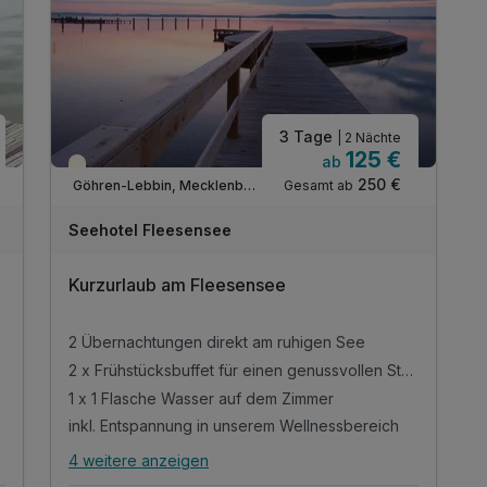
inkl. Fitnessraum für Ihr Workout
inkl. WLAN
3 Tage
| 2 Nächte
125 €
ab
Teilweise ausgelastet
250 €
Gesamt ab
Göhren-Lebbin, Mecklenburger Seenplatte
A
WAR
Seehotel Fleesensee
D
202
Kurzurlaub am Fleesensee
6
2 Übernachtungen direkt am ruhigen See
Start
2 x Frühstücksbuffet für einen genussvollen Start
1 x 1 Flasche Wasser auf dem Zimmer
inkl. Entspannung in unserem Wellnessbereich
4 weitere anzeigen
Alle Inklusivleistungen
8 enthalten