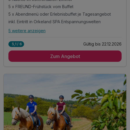
5 x FREUND-Frühstück vom Buffet
5 x Abendmenü oder Erlebnisbuffet je Tagesangebot
inkl. Eintritt in Orkeland SPA Entspannungswelten
5 weitere anzeigen
Alle Inklusivleistungen
9 enthalten
Gültig bis 22.12.2026
5,1 / 6
5 Nächte im komfortablen Zimmer
Zum Angebot
5 x FREUND-Frühstück vom Buffet
5 x Abendmenü oder Erlebnisbuffet je Tagesangebot
inkl. Eintritt in Orkeland SPA Entspannungswelten
*Bademantel, Wellnesstasche & Badeslipper
inkl. Mountainbikes kostenfrei im Verleih
inkl. Nordic-Walking-Stöcke kostenfrei im Verleih
inkl. W-LAN auf Ihrem Zimmer
inkl. Parkplatz direkt am Hotel