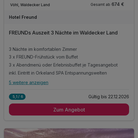
Verfügbar bis Dezember
674 €
Gesamt ab
Vöhl, Waldecker Land
A
WAR
Hotel Freund
D
202
FREUNDs Auszeit 3 Nächte im Waldecker Land
6
3 Nächte im komfortablen Zimmer
3 x FREUND-Frühstück vom Buffet
3 x Abendmenü oder Erlebnisbuffet je Tagesangebot
inkl. Eintritt in Orkeland SPA Entspannungswelten
5 weitere anzeigen
Alle Inklusivleistungen
9 enthalten
Gültig bis 22.12.2026
5,1 / 6
3 Nächte im komfortablen Zimmer
Zum Angebot
3 x FREUND-Frühstück vom Buffet
3 x Abendmenü oder Erlebnisbuffet je Tagesangebot
inkl. Eintritt in Orkeland SPA Entspannungswelten
*Bademantel, Wellnesstasche & Badeslipper