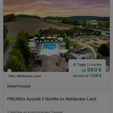
inkl. Mountainbikes kostenfrei im Verleih
inkl. Nordic-Walking-Stöcke kostenfrei im Verleih
inkl. W-LAN auf Ihrem Zimmer
inkl. Parkplatz direkt am Hotel
6 Tage
| 5 Nächte
563 €
ab
Verfügbar bis Dezember
1.126 €
Gesamt ab
Vöhl, Waldecker Land
A
WAR
Hotel Freund
D
202
FREUNDs Auszeit 5 Nächte im Waldecker Land
6
5 Nächte im komfortablen Zimmer