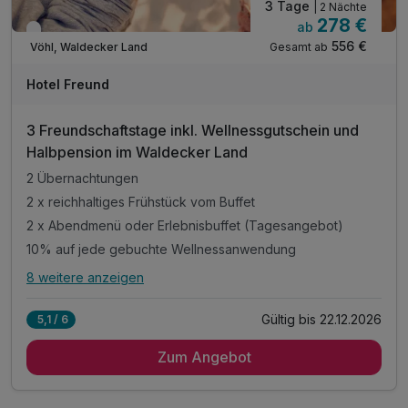
3 Tage
| 2 Nächte
278 €
ab
Verfügbar bis Dezember
556 €
Gesamt ab
Vöhl, Waldecker Land
A
WAR
Hotel Freund
D
202
3 Freundschaftstage inkl. Wellnessgutschein und
6
Halbpension im Waldecker Land
2 Übernachtungen
2 x reichhaltiges Frühstück vom Buffet
2 x Abendmenü oder Erlebnisbuffet (Tagesangebot)
10% auf jede gebuchte Wellnessanwendung
8 weitere anzeigen
Alle Inklusivleistungen
12 enthalten
Gültig bis 22.12.2026
5,1 / 6
2 Übernachtungen
Zum Angebot
2 x reichhaltiges Frühstück vom Buffet
2 x Abendmenü oder Erlebnisbuffet (Tagesangebot)
10% auf jede gebuchte Wellnessanwendung