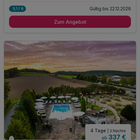
Gültig bis 22.12.2026
5,1 / 6
2 Nächte im komfortablen Zimmer
Zum Angebot
2 x FREUND-Frühstück vom Buffet
inkl. Eintritt in Orkeland SPA Entspannungswelten*
*Bademantel, Wellnesstasche & Badeslipper
inkl. Mountainbikes kostenfrei im Verleih
inkl. Nordic-Walking-Stöcke kostenfrei im Verleih
inkl. Flasche Wasser auf dem Zimmer
inkl. Kaffee und Teesortiment auf d. Zimmer
inkl. Tageszeitung
inkl. W-LAN auf Ihrem Zimmer
inkl. Parkplatz direkt am Hotel
4 Tage
| 3 Nächte
337 €
ab