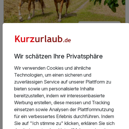
5 Tage
| 4 Nächte
565 €
ab
Verfügbar bis Dezember
1.130 €
Gesamt ab
Vöhl, Waldecker Land
A
WAR
Hotel Freund
Wir schätzen Ihre Privatsphäre
D
202
Reitspaß im Waldecker Land | 5 Tage
Wir verwenden Cookies und ähnliche
6
Technologien, um einen sicheren und
zuverlässigen Service auf unserer Plattform zu
4 Nächte im komfortablen Zimmer
bieten sowie um personalisierte Inhalte
4 x reichhaltiges Frühstück vom Buffet
bereitzustellen, indem wir interessenbasierte
4 x Abendmenü oder Erlebnisbuffet je Tagesangebot
Werbung erstellen, diese messen und Tracking
3 Reitstunden je Person inkl. nicht übertragbar
einsetzen sowie Analysen der Plattformnutzung
6 weitere anzeigen
Alle Inklusivleistungen
für ein verbessertes Erlebnis durchführen. Indem
10 enthalten
Sie auf "Ich stimme zu" klicken, erklären Sie sich
Gültig bis 22.12.2026
5,1 / 6