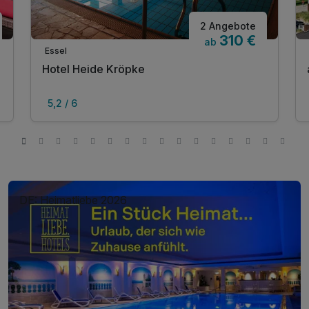
2 Angebote
310 €
ab
Essel
Hotel Heide Kröpke
5,2 / 6
DE: Heimatliebe 2026