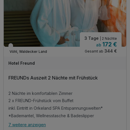
3 Tage
| 2 Nächte
172 €
ab
Verfügbar bis Dezember
344 €
Gesamt ab
Vöhl, Waldecker Land
A
WAR
Hotel Freund
D
202
FREUNDs Auszeit 2 Nächte mit Frühstück
6
2 Nächte im komfortablen Zimmer
2 x FREUND-Frühstück vom Buffet
inkl. Eintritt in Orkeland SPA Entspannungswelten*
*Bademantel, Wellnesstasche & Badeslipper
7 weitere anzeigen
Alle Inklusivleistungen
11 enthalten