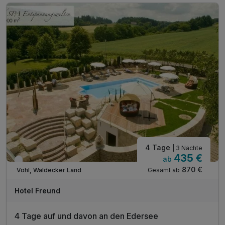
- bitte geben Sie Ihren Wunsch direkt bekannt
1 x Willkommens-Drink
inkl. Aktiv- und Entspannungsangebote
inkl. Eintritt in Wellnessbereich, Sauna und Pool
inkl. kuscheligen Leihbademantel
inkl. Nutzung Mountainbikes &Nordic Walking Stöcke
inkl. W-Lan
inkl. Parkplatz
4 Tage
| 3 Nächte
435 €
ab
Verfügbar bis Dezember
870 €
Gesamt ab
Vöhl, Waldecker Land
A
WAR
Hotel Freund
D
202
4 Tage auf und davon an den Edersee
6