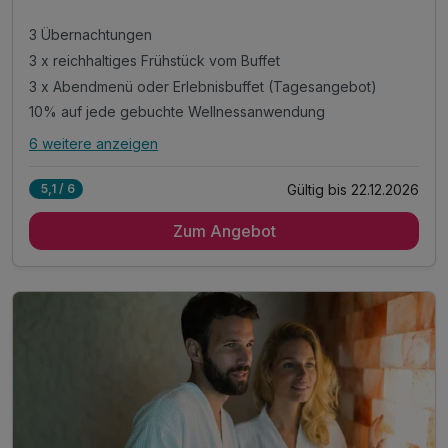
3 Übernachtungen
3 x reichhaltiges Frühstück vom Buffet
3 x Abendmenü oder Erlebnisbuffet (Tagesangebot)
10% auf jede gebuchte Wellnessanwendung
6 weitere anzeigen
Alle Inklusivleistungen
10 enthalten
Gültig bis 22.12.2026
5,1 / 6
3 Übernachtungen
Zum Angebot
3 x reichhaltiges Frühstück vom Buffet
3 x Abendmenü oder Erlebnisbuffet (Tagesangebot)
10% auf jede gebuchte Wellnessanwendung
inkl. Aktiv- und Entspannungsangebote
inkl. Eintritt in den Oakland Spa (2.700 qm)
inkl. Innen- & Außenpool, Saunen
inkl. Nutzung Mountainbikes &Nordic Walking Stöcke
inkl. WLAN
inkl. Parkplatz