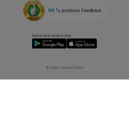
99 %
positives Feedback
Nutze jetzt unsere App
© Super Urlaub GmbH