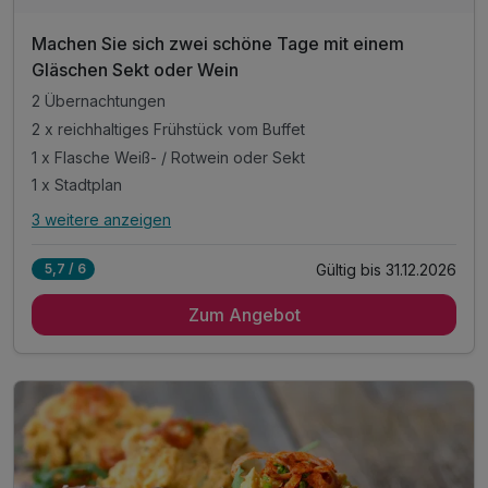
Machen Sie sich zwei schöne Tage mit einem
Gläschen Sekt oder Wein
2 Übernachtungen
2 x reichhaltiges Frühstück vom Buffet
1 x Flasche Weiß- / Rotwein oder Sekt
1 x Stadtplan
3 weitere anzeigen
Alle Inklusivleistungen
7 enthalten
Gültig bis 31.12.2026
5,7 / 6
2 Übernachtungen
Zum Angebot
2 x reichhaltiges Frühstück vom Buffet
1 x Flasche Weiß- / Rotwein oder Sekt
1 x Stadtplan
1 x Flasche Wasser
inkl. Kaffee/Tee im Zimmer
inkl. WLAN