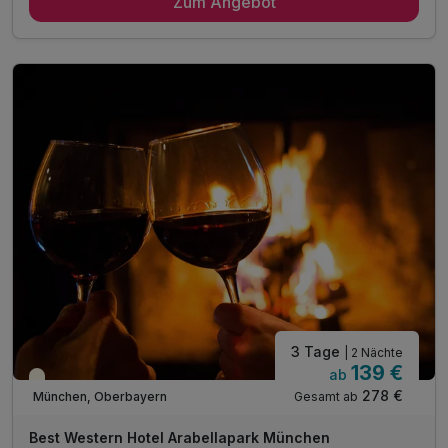
Zum Angebot
3 x reichhaltiges Frühstück vom Buffet
1 x Flasche Weiß- / Rotwein oder Sekt
1 x Stadtplan
1 x Flasche Wasser
inkl. Kaffee/Tee im Zimmer
inkl. WLAN
3 Tage
| 2 Nächte
139 €
ab
Teilweise ausgelastet
278 €
Gesamt ab
München, Oberbayern
Best Western Hotel Arabellapark München