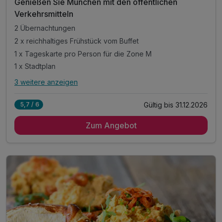
Genießen Sie München mit den öffentlichen
Verkehrsmitteln
2 Übernachtungen
2 x reichhaltiges Frühstück vom Buffet
1 x Tageskarte pro Person für die Zone M
1 x Stadtplan
3 weitere anzeigen
Alle Inklusivleistungen
7 enthalten
Gültig bis 31.12.2026
5,7 / 6
2 Übernachtungen
Zum Angebot
2 x reichhaltiges Frühstück vom Buffet
1 x Tageskarte pro Person für die Zone M
1 x Stadtplan
inkl. 1 Flasche Mineralwasser
inkl. Kaffee/Tee im Zimmer
inkl. WLAN