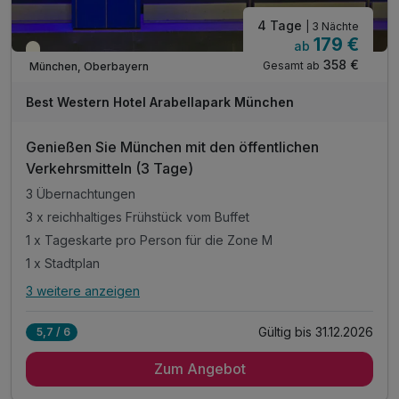
4 Tage
| 3 Nächte
179 €
ab
Teilweise ausgelastet
358 €
Gesamt ab
München, Oberbayern
Best Western Hotel Arabellapark München
Genießen Sie München mit den öffentlichen
Verkehrsmitteln (3 Tage)
3 Übernachtungen
3 x reichhaltiges Frühstück vom Buffet
1 x Tageskarte pro Person für die Zone M
1 x Stadtplan
3 weitere anzeigen
Alle Inklusivleistungen
7 enthalten
Gültig bis 31.12.2026
5,7 / 6
3 Übernachtungen
Zum Angebot
3 x reichhaltiges Frühstück vom Buffet
1 x Tageskarte pro Person für die Zone M