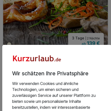
3 Tage
| 2 Nächte
139 €
ab
Teilweise ausgelastet
278 €
Gesamt ab
München, Oberbayern
Best Western Hotel Arabellapark München
Genießen Sie Bayern mit einem kühlen Hellen
Wir schätzen Ihre Privatsphäre
Wir verwenden Cookies und ähnliche
2 Übernachtungen
Technologien, um einen sicheren und
2 x reichhaltiges Frühstück vom Buffet
zuverlässigen Service auf unserer Plattform zu
1 x 0,5l frisch gezapftes Tegernseer Bier
bieten sowie um personalisierte Inhalte
1 x Obazda, Tomaten, Zwiebeln und 1 frische Brezn
bereitzustellen, indem wir interessenbasierte