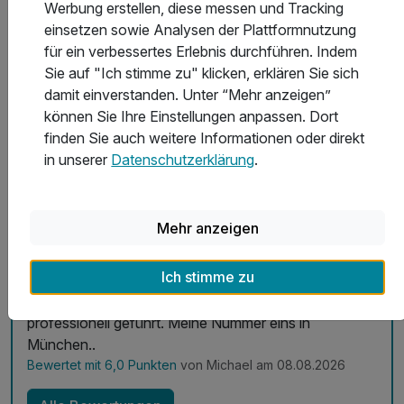
5 weitere anzeigen
Werbung erstellen, diese messen und Tracking
Alle Inklusivleistungen
9 enthalten
einsetzen sowie Analysen der Plattformnutzung
Gültig bis 31.12.2026
5,7 / 6
für ein verbessertes Erlebnis durchführen. Indem
2 Übernachtungen
Sie auf "Ich stimme zu" klicken, erklären Sie sich
Zum Angebot
2 x reichhaltiges Frühstück vom Buffet
damit einverstanden. Unter “Mehr anzeigen”
1 x 0,5l frisch gezapftes Tegernseer Bier
können Sie Ihre Einstellungen anpassen. Dort
1 x Obazda, Tomaten, Zwiebeln und 1 frische Brezn
finden Sie auch weitere Informationen oder direkt
1 x bayrisches VIP Treatment
in unserer
Datenschutzerklärung
.
Hotelbewertungen
1 x Stadtplan
Exzellent
inkl. 1 Flasche Waser auf dem Zimmer
5,7
48 Bewertungen
inkl. Kaffee/Tee im Zimmer
Mehr anzeigen
inkl. WLAN
Machen Sie sich schöne drei Tage mit einem
Ich stimme zu
Gläschen Sekt oder Wein
Ein hervorragendes Hotel, von Herrn Graichen
professionell geführt. Meine Nummer eins in
München..
Bewertet mit 6,0 Punkten
von Michael am 08.08.2026