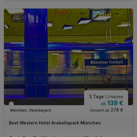
1 x Stadtplan
inkl. 1 Flasche Mineralwasser
inkl. Kaffee/Tee im Zimmer
inkl. WLAN
3 Tage
| 2 Nächte
139 €
ab
Teilweise ausgelastet
278 €
Gesamt ab
München, Oberbayern
Best Western Hotel Arabellapark München