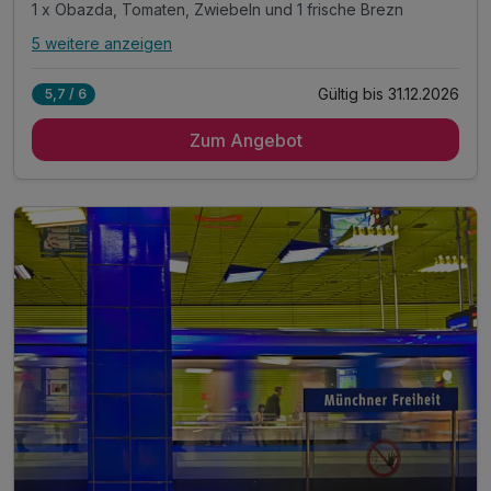
1 x Obazda, Tomaten, Zwiebeln und 1 frische Brezn
5 weitere anzeigen
Alle Inklusivleistungen
9 enthalten
Gültig bis 31.12.2026
5,7 / 6
3 Übernachtungen
Zum Angebot
3 x reichhaltiges Frühstück vom Buffet
1 x 0,5l frisch gezapftes Tegernseer Bier
1 x Obazda, Tomaten, Zwiebeln und 1 frische Brezn
1 x bayrisches VIP Treatment
1 x Stadtplan
inkl. 1 Flasche Waser auf dem Zimmer
inkl. Kaffee/Tee im Zimmer
inkl. WLAN