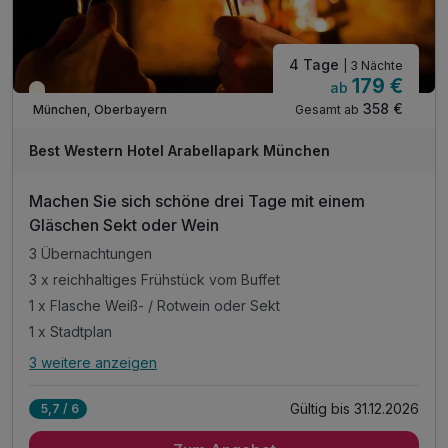
4 Tage
| 3 Nächte
179 €
ab
Teilweise ausgelastet
358 €
Gesamt ab
München, Oberbayern
Best Western Hotel Arabellapark München
Machen Sie sich schöne drei Tage mit einem
Gläschen Sekt oder Wein
3 Übernachtungen
3 x reichhaltiges Frühstück vom Buffet
1 x Flasche Weiß- / Rotwein oder Sekt
1 x Stadtplan
3 weitere anzeigen
Alle Inklusivleistungen
7 enthalten
Gültig bis 31.12.2026
5,7 / 6
3 Übernachtungen