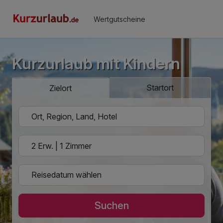
Wertgutscheine
Kurzurlaub mit Kindern
Startort
Zielort
Suchen