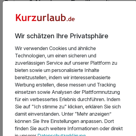
Ostsee & Nordsee – Familienzeit am
Meer
Feiner Sand unter den Füßen, Wellenrauschen und
unendliche Weite – die Strände an
Ostsee und
Wir schätzen Ihre Privatsphäre
Nordsee
sind das perfekte Ziel für einen Familienurlaub.
Flache, kinderfreundliche Strandabschnitte laden zum
Wir verwenden Cookies und ähnliche
Planschen und Buddeln ein, während Strandkörbe und
Technologien, um einen sicheren und
Cafés für Erholung sorgen. Wattwanderungen an der
zuverlässigen Service auf unserer Plattform zu
Nordsee oder Entdeckungstouren zu Seebrücken und
bieten sowie um personalisierte Inhalte
Spielplätzen an der Ostsee machen den Familienurlaub
bereitzustellen, indem wir interessenbasierte
unvergesslich.
Werbung erstellen, diese messen und Tracking
einsetzen sowie Analysen der Plattformnutzung
Allgäu & Tirol – Urlaub in den Bergen
für ein verbessertes Erlebnis durchführen. Indem
mit Kindern
Sie auf "Ich stimme zu" klicken, erklären Sie sich
damit einverstanden. Unter “Mehr anzeigen”
können Sie Ihre Einstellungen anpassen. Dort
Die
Allgäuer und Tiroler Bergwelt
bietet alles für einen
finden Sie auch weitere Informationen oder direkt
unvergesslichen Urlaub in den Bergen. Im Allgäu warten
in unserer
Datenschutzerklärung
.