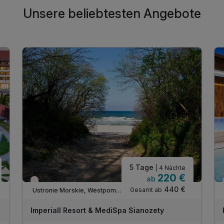
Unsere beliebtesten Angebote
5 Tage
| 4 Nächte
220 €
ab
Nur noch Restplätze
440 €
Gesamt ab
Ustronie Morskie, Westpommersche Ostseeküste
Imperiall Resort & MediSpa Sianozety