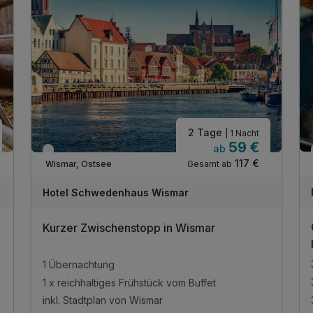
2 Tage
| 1 Nacht
59 €
ab
Verfügbar bis Dezember
117 €
Gesamt ab
Wismar, Ostsee
Hotel Schwedenhaus Wismar
Kurzer Zwischenstopp in Wismar
1 Übernachtung
1 x reichhaltiges Frühstück vom Buffet
inkl. Stadtplan von Wismar