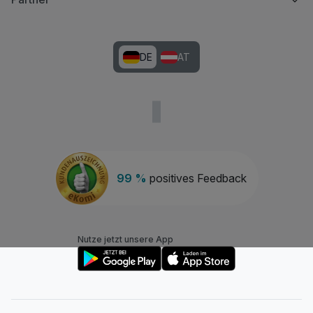
DE
AT
99 %
positives Feedback
Nutze jetzt unsere App