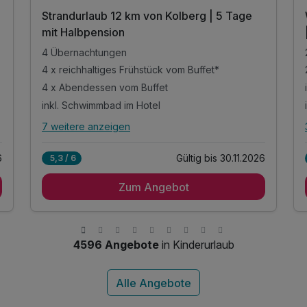
Strandurlaub 12 km von Kolberg | 5 Tage
mit Halbpension
4 Übernachtungen
4 x reichhaltiges Frühstück vom Buffet*
4 x Abendessen vom Buffet
inkl. Schwimmbad im Hotel
7 weitere anzeigen
Alle Inklusivleistungen
11 enthalten
6
Gültig bis 30.11.2026
5,3 / 6
4 Übernachtungen
Zum Angebot
4 x reichhaltiges Frühstück vom Buffet*
4 x Abendessen vom Buffet
inkl. Schwimmbad im Hotel
inkl. Leihbademantel
4596 Angebote
in Kinderurlaub
inkl. Wellness-Zone im Hotel
inkl. Eintritt in Gym-Yoga-Studio
k
Outdoor Fitness Park im Freien