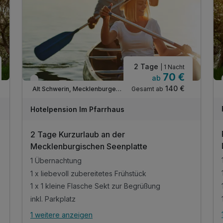
2 Tage
| 1 Nacht
70 €
ab
Nur noch bis Oktober
140 €
Gesamt ab
Alt Schwerin, Mecklenburger Seenplatte
Hotelpension Im Pfarrhaus
2 Tage Kurzurlaub an der
Mecklenburgischen Seenplatte
1 Übernachtung
1 x liebevoll zubereitetes Frühstück
1 x 1 kleine Flasche Sekt zur Begrüßung
inkl. Parkplatz
1 weitere anzeigen
Alle Inklusivleistungen
5 enthalten