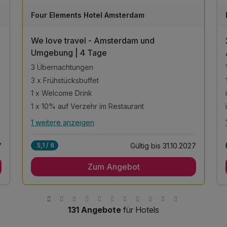
A
WAR
Four Elements Hotel Amsterdam
D
202
We love travel - Amsterdam und
6
Umgebung | 4 Tage
3 Übernachtungen
3 x Frühstücksbuffet
1 x Welcome Drink
1 x 10% auf Verzehr im Restaurant
1 weitere anzeigen
Alle Inklusivleistungen
5 enthalten
7
Gültig bis 31.10.2027
5,1 / 6
3 Übernachtungen
Zum Angebot
3 x Frühstücksbuffet
1 x Welcome Drink
1 x 10% auf Verzehr im Restaurant
inkl. Kaffee und Teezubereitung im Zimmer
131 Angebote
für Hotels