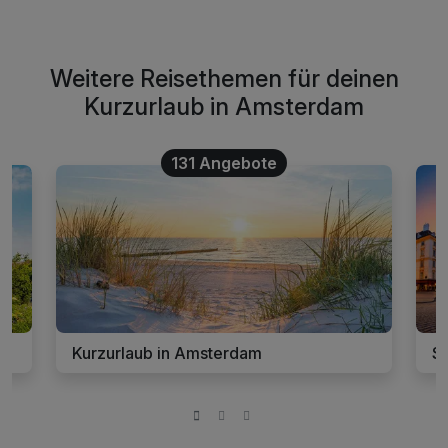
Weitere Reisethemen für deinen
Kurzurlaub in Amsterdam
131 Angebote
Kurzurlaub in Amsterdam
S