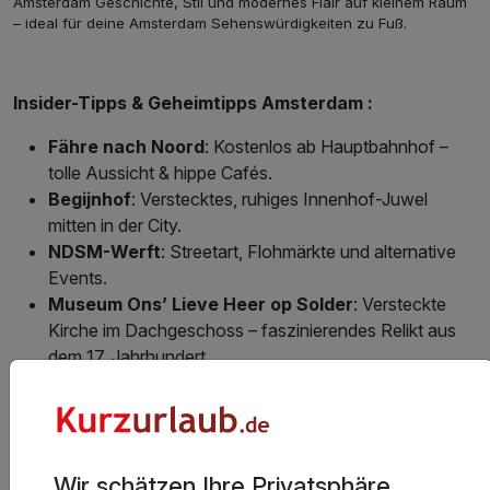
Amsterdam Geschichte, Stil und modernes Flair auf kleinem Raum
– ideal für deine Amsterdam Sehenswürdigkeiten zu Fuß.
Insider-Tipps & Geheimtipps Amsterdam :
Fähre nach Noord
: Kostenlos ab Hauptbahnhof –
tolle Aussicht & hippe Cafés.
Begijnhof
: Verstecktes, ruhiges Innenhof-Juwel
mitten in der City.
NDSM-Werft
: Streetart, Flohmärkte und alternative
Events.
Museum Ons’ Lieve Heer op Solder
: Versteckte
Kirche im Dachgeschoss – faszinierendes Relikt aus
dem 17. Jahrhundert.
💡 Tipp:
Du möchtest noch mehr über Amsterdams
Sehenswürdigkeiten wissen? Dann lese unbedingt
unseren Guide zu den
10 Dingen, die du in Amsterdam
Wir schätzen Ihre Privatsphäre