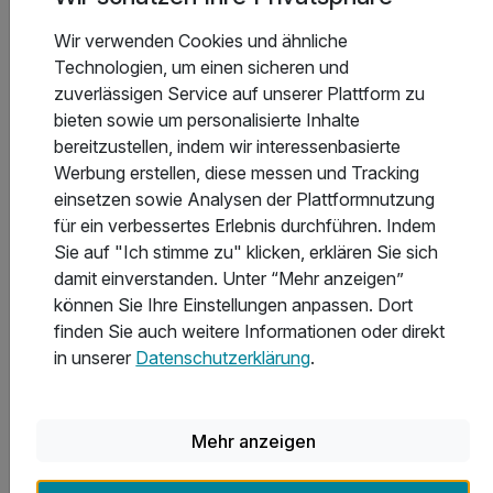
gesehen haben musst
!
Wir verwenden Cookies und ähnliche
↑ Zurück zu „Das Wichtigste auf einen Blick“
Technologien, um einen sicheren und
zuverlässigen Service auf unserer Plattform zu
bieten sowie um personalisierte Inhalte
bereitzustellen, indem wir interessenbasierte
Urlaub ohne Auto in Amsterdam –
Werbung erstellen, diese messen und Tracking
Anreise & Mobilität
einsetzen sowie Analysen der Plattformnutzung
für ein verbessertes Erlebnis durchführen. Indem
Amsterdam ist eine Stadt der kurzen Wege. Ob zu Fuß, mit
Sie auf "Ich stimme zu" klicken, erklären Sie sich
dem Fahrrad oder der Tram – du erreichst fast alles in
damit einverstanden. Unter “Mehr anzeigen”
wenigen Minuten. Für viele Gäste lohnt sich eine
können Sie Ihre Einstellungen anpassen. Dort
Städtereise Amsterdam mit Zug und Hotel, um stressfrei
finden Sie auch weitere Informationen oder direkt
und umweltfreundlich zu reisen.
in unserer
Datenschutzerklärung
.
Anreise per Bahn:
Direktverbindungen z. B. ab Köln (ca. 2:30–3:00 h),
Mehr anzeigen
Düsseldorf (ca. 2:30 h), Berlin (ca. 6 h).
Ankunft am Hauptbahnhof – mitten im Zentrum.