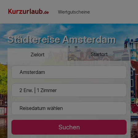
Wertgutscheine
Städtereise Amsterdam
Startort
Zielort
Suchen