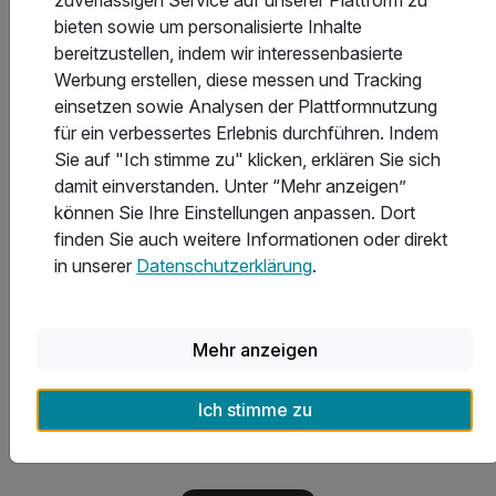
zuverlässigen Service auf unserer Plattform zu
Welche Hotels in Waren (Müritz) bieten die besten
bieten sowie um personalisierte Inhalte
Freizeit- und Ausflugsmöglichkeiten?
bereitzustellen, indem wir interessenbasierte
Werbung erstellen, diese messen und Tracking
einsetzen sowie Analysen der Plattformnutzung
Welche Auszeichnungen haben die Hotels in Waren
für ein verbessertes Erlebnis durchführen. Indem
(Müritz) erhalten?
Sie auf "Ich stimme zu" klicken, erklären Sie sich
damit einverstanden. Unter “Mehr anzeigen”
können Sie Ihre Einstellungen anpassen. Dort
finden Sie auch weitere Informationen oder direkt
Was kostet eine Übernachtung in Waren (Müritz)
in unserer
Datenschutzerklärung
.
durchschnittlich?
Mehr anzeigen
Inspirationen für Kurzurlaub in
Ich stimme zu
Waren (Müritz)