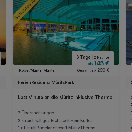
Beliebtes Angebot
3 Tage
| 2 Nächte
145 €
ab
290 €
Gesamt ab
Röbel/Müritz, Müritz
A
WAR
FerienResidenz MüritzPark
D
202
&
Last Minute an die Müritz inklusive Therme
6
2 Übernachtungen
2 x reichhaltiges Frühstück vom Buffet
1 x Eintritt Badelandschaft MüritzTherme