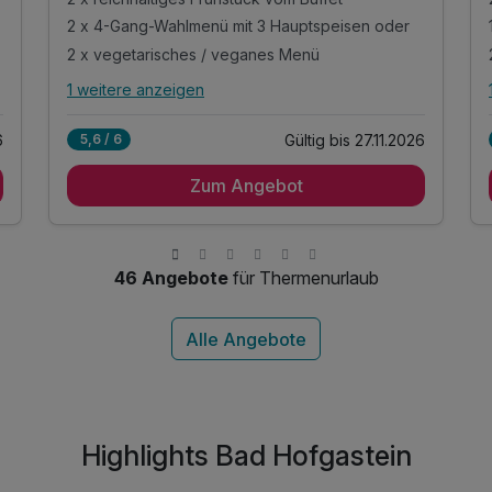
2 x 4-Gang-Wahlmenü mit 3 Hauptspeisen oder
2 x vegetarisches / veganes Menü
1 weitere anzeigen
Alle Inklusivleistungen
5 enthalten
6
Gültig bis 27.11.2026
5,6 / 6
2 Übernachtungen
Zum Angebot
2 x reichhaltiges Frühstück vom Buffet
2 x 4-Gang-Wahlmenü mit 3 Hauptspeisen oder
2 x vegetarisches / veganes Menü
inkl. Eintritt Alpentherme Gastein
46 Angebote
für Thermenurlaub
Highlights Bad Hofgastein