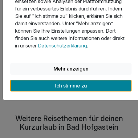
einsetzen sowie Analysen der Plattformnutzung
für ein verbessertes Erlebnis durchführen. Indem
Welche Hotels in Bad Hofgastein bieten die besten
Sie auf "Ich stimme zu" klicken, erklären Sie sich
Freizeit- und Ausflugsmöglichkeiten?
damit einverstanden. Unter “Mehr anzeigen”
können Sie Ihre Einstellungen anpassen. Dort
finden Sie auch weitere Informationen oder direkt
Welche Auszeichnungen haben die Hotels in Bad
in unserer
Datenschutzerklärung
.
Hofgastein erhalten?
Mehr anzeigen
Was kostet eine Übernachtung in Bad Hofgastein
durchschnittlich?
Ich stimme zu
Weitere Reisethemen für deinen
Kurzurlaub in Bad Hofgastein