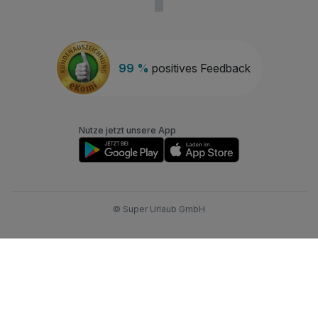
99 %
positives Feedback
Nutze jetzt unsere App
© Super Urlaub GmbH