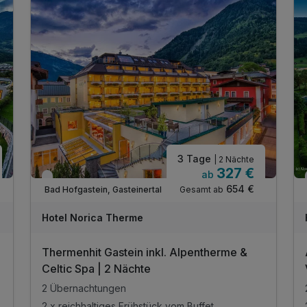
3 Tage
| 2 Nächte
327 €
ab
Verfügbar bis November
654 €
Gesamt ab
Bad Hofgastein, Gasteinertal
Hotel Norica Therme
Thermenhit Gastein inkl. Alpentherme &
Celtic Spa | 2 Nächte
2 Übernachtungen
2 x reichhaltiges Frühstück vom Buffet