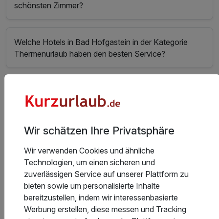
schönsten Zimmer?
Welche Hotels in Bad Hofgastein in der Kategorie
Thermenurlaub haben den besten Service?
In welchem Hotel in Bad Hofgastein kann man gut
essen?
Wir schätzen Ihre Privatsphäre
Welche Hotels in Bad Hofgastein haben den besten
Wellnessbereich?
Wir verwenden Cookies und ähnliche
Technologien, um einen sicheren und
zuverlässigen Service auf unserer Plattform zu
bieten sowie um personalisierte Inhalte
In welchen Hotels in Bad Hofgastein gibt es das beste
bereitzustellen, indem wir interessenbasierte
Sport- und Freizeitangebot?
Werbung erstellen, diese messen und Tracking