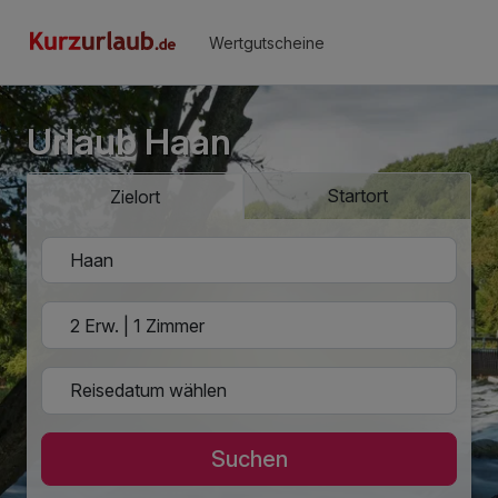
Wertgutscheine
Urlaub Haan
Startort
Zielort
Suchen