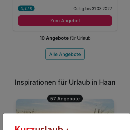
Gültig bis 31.03.2027
5,2 / 6
2 Übernachtungen
Zum Angebot
2 x reichhaltiges Frühstück vom Buffet
1 x Begrüßungsüberraschung
1 x Flasche Mineralwasser
10 Angebote
für Urlaub
1 x Stadtplan und Information zur Destination
Inspirationen für Urlaub in Haan
57 Angebote