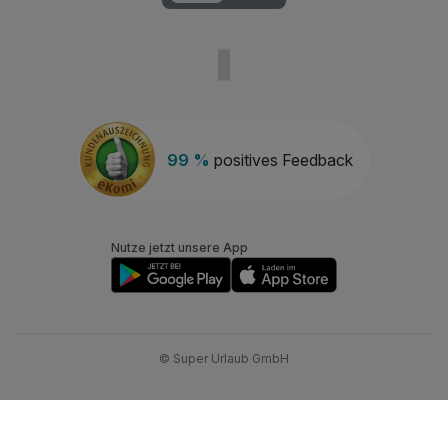
99 %
positives Feedback
Nutze jetzt unsere App
© Super Urlaub GmbH