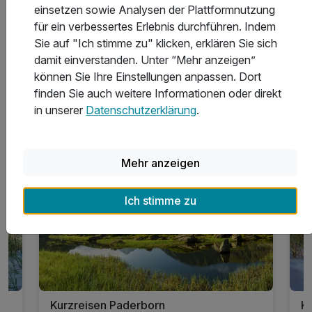
Was kostet eine Übernachtung in Paderborn
einsetzen sowie Analysen der Plattformnutzung
durchschnittlich?
für ein verbessertes Erlebnis durchführen. Indem
Sie auf "Ich stimme zu" klicken, erklären Sie sich
damit einverstanden. Unter “Mehr anzeigen”
können Sie Ihre Einstellungen anpassen. Dort
finden Sie auch weitere Informationen oder direkt
in unserer
Datenschutzerklärung
.
Inspirationen für Urlaub in
Paderborn
Mehr anzeigen
19 Angebote
Ich stimme zu
Kurzreisen Paderborn
K