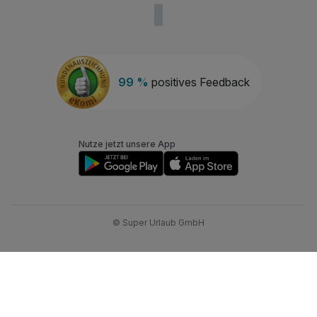
99 %
positives Feedback
Nutze jetzt unsere App
© Super Urlaub GmbH