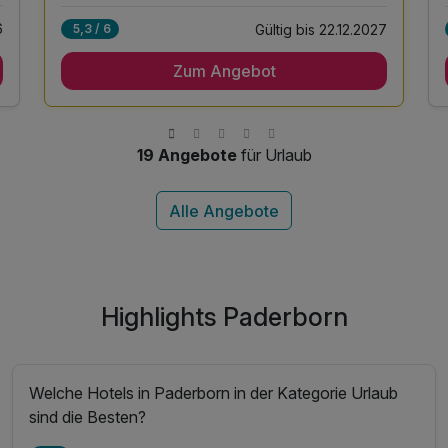
6
Gültig bis 22.12.2027
5,3 / 6
2 Übernachtungen
Zum Angebot
2 x reichhaltiges Frühstücksbuffet "Guten
Morgen"
2 x Abendessen (Auswahl vom kalt-warmen
Buffet)
19 Angebote
für Urlaub
1 x Rückenmassage 30 Minuten pro Person
unlimited Minigolf auf unserer hauseigenen
Anlage
Highlights Paderborn
Welche Hotels in Paderborn in der Kategorie Urlaub
sind die Besten?