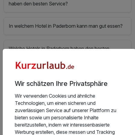
haben den besten Service?
In welchem Hotel in Paderborn kann man gut essen?
Welche Hotels in Paderborn haben den besten
Wellnessbereich?
In welchen Hotels in Paderborn gibt es das beste
Wir schätzen Ihre Privatsphäre
Sport- und Freizeitangebot?
Wir verwenden Cookies und ähnliche
Technologien, um einen sicheren und
Welche Hotels in Paderborn bieten die besten
zuverlässigen Service auf unserer Plattform zu
Freizeit- und Ausflugsmöglichkeiten?
bieten sowie um personalisierte Inhalte
bereitzustellen, indem wir interessenbasierte
Werbung erstellen, diese messen und Tracking