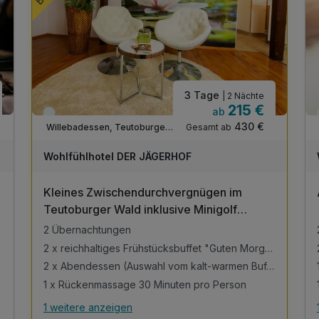
3 Tage
| 2 Nächte
215 €
ab
Immer verfügbar
430 €
Gesamt ab
Willebadessen, Teutoburger Wald / Ostwestfalen
Wohlfühlhotel DER JÄGERHOF
Kleines Zwischendurchvergnügen im
Teutoburger Wald inklusive Minigolf
unlimited
2 Übernachtungen
2 x reichhaltiges Frühstücksbuffet "Guten Morgen"
2 x Abendessen (Auswahl vom kalt-warmen Buffet)
1 x Rückenmassage 30 Minuten pro Person
1 weitere anzeigen
Alle Inklusivleistungen
5 enthalten