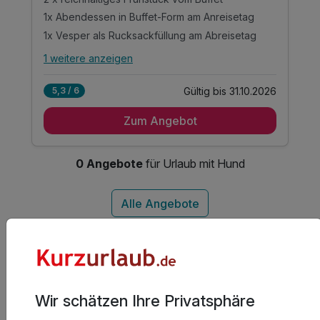
1x Abendessen in Buffet-Form am Anreisetag
1x Vesper als Rucksackfüllung am Abreisetag
1 weitere anzeigen
Alle Inklusivleistungen
5 enthalten
Gültig bis 31.10.2026
5,3 / 6
2 Übernachtungen
Zum Angebot
2 x reichhaltiges Frühstück vom Buffet
1x Abendessen in Buffet-Form am Anreisetag
1x Vesper als Rucksackfüllung am Abreisetag
0 Angebote
für Urlaub mit Hund
Kostenfreie Nutzung der Radwaschstation am
Hotel
Weitere Reisethemen für deinen
Kurzurlaub in Garmisch-
Wir schätzen Ihre Privatsphäre
Partenkirchen