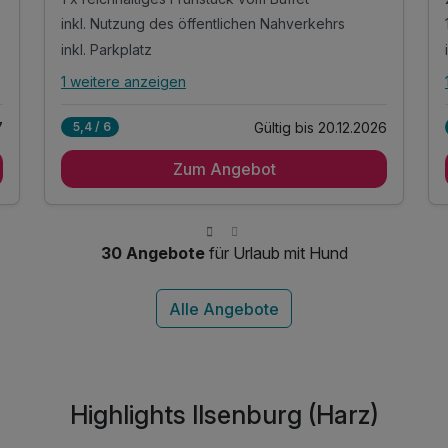
inkl. Nutzung des öffentlichen Nahverkehrs
inkl. Parkplatz
1 weitere anzeigen
Alle Inklusivleistungen
5 enthalten
7
Gültig bis 20.12.2026
5,4 / 6
1 Übernachtung
Zum Angebot
1 x reichhaltiges Frühstück vom Buffet
inkl. Nutzung des öffentlichen Nahverkehrs
inkl. Parkplatz
inkl. W-LAN
30 Angebote
für Urlaub mit Hund
Highlights Ilsenburg (Harz)