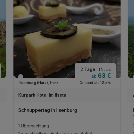
2 Tage
| 1 Nacht
63 €
ab
Verfügbar bis Dezember
125 €
Gesamt ab
Ilsenburg (Harz), Harz
Kurpark Hotel Im Ilsetal
Schnuppertag in Ilsenburg
1 Übernachtung
1 x reichhaltiges Frühstück vom Buffet