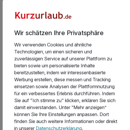
Welche Hotels in Ilsenburg (Harz) in der Kategorie
Urlaub mit Hund haben den besten Service?
Wir schätzen Ihre Privatsphäre
In welchem Hotel in Ilsenburg (Harz) kann man gut
Wir verwenden Cookies und ähnliche
essen?
Technologien, um einen sicheren und
zuverlässigen Service auf unserer Plattform zu
bieten sowie um personalisierte Inhalte
Welche Hotels in Ilsenburg (Harz) haben den besten
bereitzustellen, indem wir interessenbasierte
Wellnessbereich?
Werbung erstellen, diese messen und Tracking
einsetzen sowie Analysen der Plattformnutzung
für ein verbessertes Erlebnis durchführen. Indem
In welchen Hotels in Ilsenburg (Harz) gibt es das
Sie auf "Ich stimme zu" klicken, erklären Sie sich
beste Sport- und Freizeitangebot?
damit einverstanden. Unter “Mehr anzeigen”
können Sie Ihre Einstellungen anpassen. Dort
finden Sie auch weitere Informationen oder direkt
Welche Hotels in Ilsenburg (Harz) bieten die besten
in unserer
Datenschutzerklärung
.