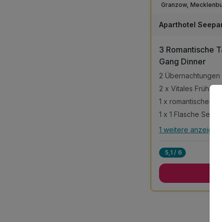
Aparthotel Seep
3 Romantische Ta
Gang Dinner
2 Übernachtungen 
2 x Vitales Frühstü
1 x romantisches 3
1 weitere anzeigen
Alle Inklusivlei
5,1 / 6
2 Übernachtungen 
Z
2 x Vitales Frühstü
1 x romantisches 3
1 x 1 Flasche Sekt
zweit