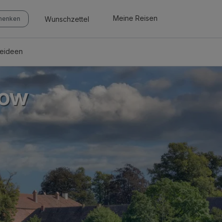
Meine Reisen
Wunschzettel
chenken
seideen
zow