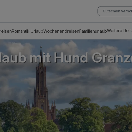
Gutschein vers
Weitere Rei
reisen
Romantik Urlaub
Wochenendreisen
Familienurlaub
laub mit Hund Gran