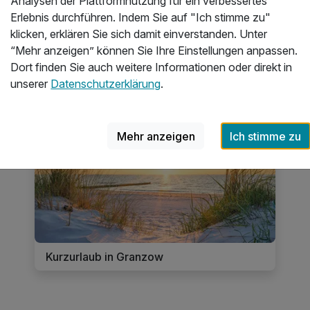
Analysen der Plattformnutzung für ein verbessertes
im Wellnessbereich
Erlebnis durchführen. Indem Sie auf "Ich stimme zu"
klicken, erklären Sie sich damit einverstanden. Unter
“Mehr anzeigen” können Sie Ihre Einstellungen anpassen.
Dort finden Sie auch weitere Informationen oder direkt in
eisethemen für deinen Kurzurlaub 
unserer
Datenschutzerklärung
.
64 Angebote
Mehr anzeigen
Ich stimme zu
Kurzurlaub in Granzow