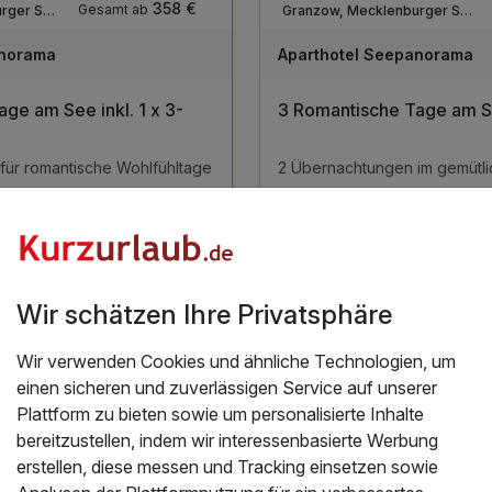
358 €
Gesamt ab
Granzow, Mecklenburger Seenplatte
Granzow, Mecklenburger Seenplatte
anorama
Aparthotel Seepanorama
ge am See inkl. 1 x 3-
3 Romantische Tage am 
für romantische Wohlfühltage
2 Übernachtungen im gemütl
ck mit traumhaftem Seeblick
2 x Vitales Frühstück mit tra
-Gang-Dinner am 2. Abend
1 x 1 Flasche Sekt für romanti
1 x 1 Flasche Sekt für prickelnde Momente zu zweit
inkl. Entspannen in unserem 
1 weitere anzeigen
stungen
Alle Inklusivleistungen
5 enthalten
5
Wir schätzen Ihre Privatsphäre
Gültig bis 31.10.2026
G
5,1 / 6
für romantische Wohlfühltage
2 Übernachtungen im gemütl
Wir verwenden Cookies und ähnliche Technologien, um
um Angebot
Zum Angeb
ck mit traumhaftem Seeblick
2 x Vitales Frühstück mit tra
einen sicheren und zuverlässigen Service auf unserer
Plattform zu bieten sowie um personalisierte Inhalte
-Gang-Dinner am 2. Abend
1 x 1 Flasche Sekt für romanti
bereitzustellen, indem wir interessenbasierte Werbung
 für prickelnde Momente zu
inkl. Entspannen in unserem 
24 Angebote
für Urlaub mit Hund
erstellen, diese messen und Tracking einsetzen sowie
-Genuss bis zum Abend nach