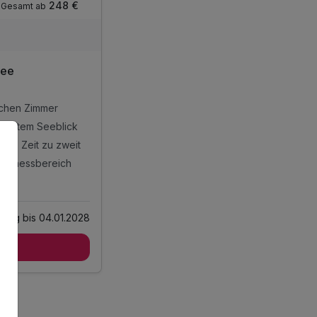
248 €
Gesamt ab
See
ichen Zimmer
umhaftem Seeblick
sche Zeit zu zweit
Wellnessbereich
 enthalten
ültig bis 04.01.2028
ichen Zimmer
ot
umhaftem Seeblick
sche Zeit zu zweit
Wellnessbereich
 check out