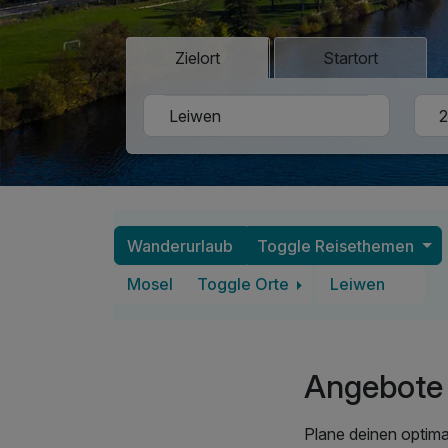
Zielort
Startort
Wanderurlaub
Toggle Reisethemen
Mosel
Toggle Orte
Leiwen
Angebote 
Plane deinen optima