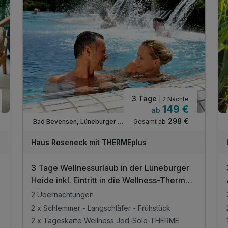
3 Tage
| 2 Nächte
149 €
ab
Teilweise ausgelastet
298 €
Gesamt ab
Bad Bevensen, Lüneburger Heide
Haus Roseneck mit THERMEplus
3 Tage Wellnessurlaub in der Lüneburger
Heide inkl. Eintritt in die Wellness-Therme
für 2 Tage
2 Übernachtungen
2 x Schlemmer - Langschläfer - Frühstück
2 x Tageskarte Wellness Jod-Sole-THERME