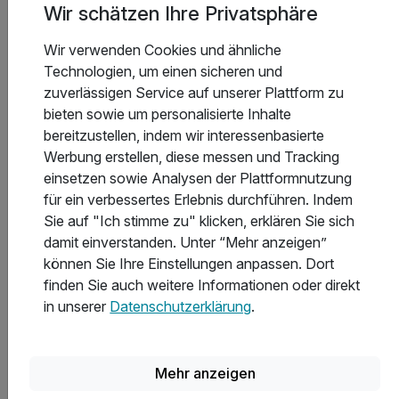
Wir schätzen Ihre Privatsphäre
Wir verwenden Cookies und ähnliche
In welchen Hotels in Bad Bevensen gibt es das beste
Technologien, um einen sicheren und
Sport- und Freizeitangebot?
zuverlässigen Service auf unserer Plattform zu
bieten sowie um personalisierte Inhalte
bereitzustellen, indem wir interessenbasierte
Welche Hotels in Bad Bevensen bieten die besten
Werbung erstellen, diese messen und Tracking
Freizeit- und Ausflugsmöglichkeiten?
einsetzen sowie Analysen der Plattformnutzung
für ein verbessertes Erlebnis durchführen. Indem
Sie auf "Ich stimme zu" klicken, erklären Sie sich
Welche Auszeichnungen haben die Hotels in Bad
damit einverstanden. Unter “Mehr anzeigen”
Bevensen erhalten?
können Sie Ihre Einstellungen anpassen. Dort
finden Sie auch weitere Informationen oder direkt
in unserer
Datenschutzerklärung
.
Was kostet eine Übernachtung in Bad Bevensen
durchschnittlich?
Mehr anzeigen