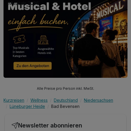
Musicals 2026
Alle Preise pro Person inkl. MwSt.
Kurzreisen
Wellness
Deutschland
Niedersachsen
Lüneburger Heide
Bad Bevensen
Newsletter abonnieren