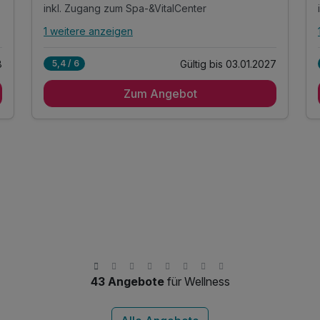
inkl. Zugang zum Spa-&VitalCenter
1 weitere anzeigen
Alle Inklusivleistungen
5 enthalten
8
Gültig bis 03.01.2027
5,4 / 6
2 Übernachtungen
Zum Angebot
2 x Schlemmer - Langschläfer - Frühstück
2 x Tageskarte Wellness Jod-Sole-THERME
inkl. Zugang zum Spa-&VitalCenter
inkl. Balneum-Saunalandschaft & Sole- & Salzwelt
43 Angebote
für Wellness