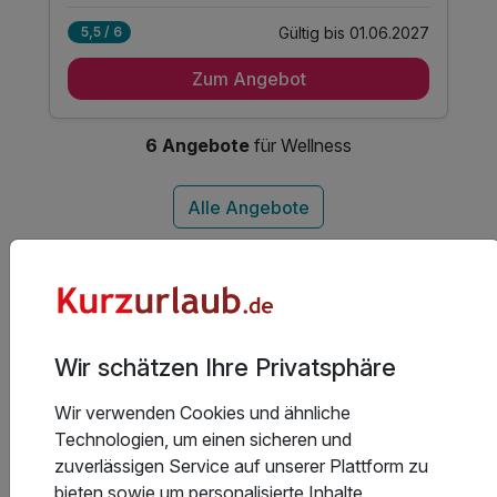
Gültig bis 01.06.2027
5,5 / 6
2 Übernachtungen
Zum Angebot
2 x reichhaltiges Frühstück vom Buffet
1 x 1 Cocktail nach Wahl in unserem Brauhaus
inkl. Eintritt in unsere 800 qm Wellnesslandschaft
6 Angebote
für Wellness
inkl. kuschliger Wohlfühl- Bademantel
Weitere Reisethemen für deinen
Kurzurlaub in Walsrode
Wir schätzen Ihre Privatsphäre
76 Angebote
Wir verwenden Cookies und ähnliche
Technologien, um einen sicheren und
zuverlässigen Service auf unserer Plattform zu
bieten sowie um personalisierte Inhalte