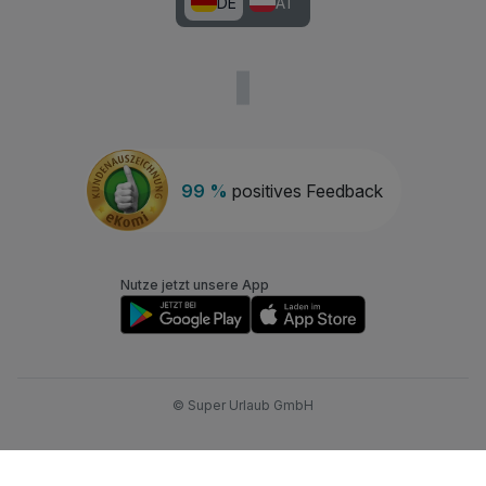
DE
AT
99 %
positives Feedback
Nutze jetzt unsere App
© Super Urlaub GmbH