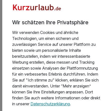
essen?
Wir schätzen Ihre Privatsphäre
Welche Hotels im Thüringer Wald haben den besten
Wellnessbereich?
Wir verwenden Cookies und ähnliche
Technologien, um einen sicheren und
zuverlässigen Service auf unserer Plattform zu
In welchen Hotels im Thüringer Wald gibt es das beste
bieten sowie um personalisierte Inhalte
Sport- und Freizeitangebot?
bereitzustellen, indem wir interessenbasierte
Werbung erstellen, diese messen und Tracking
einsetzen sowie Analysen der Plattformnutzung
Welche Hotels im Thüringer Wald bieten die besten
für ein verbessertes Erlebnis durchführen. Indem
Freizeit- und Ausflugsmöglichkeiten?
Sie auf "Ich stimme zu" klicken, erklären Sie sich
damit einverstanden. Unter “Mehr anzeigen”
können Sie Ihre Einstellungen anpassen. Dort
Welche Auszeichnungen haben die Hotels im
finden Sie auch weitere Informationen oder direkt
Thüringer Wald erhalten?
in unserer
Datenschutzerklärung
.