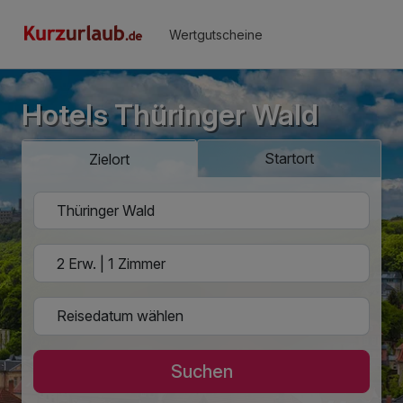
Wertgutscheine
Hotels Thüringer Wald
Startort
Zielort
Suchen