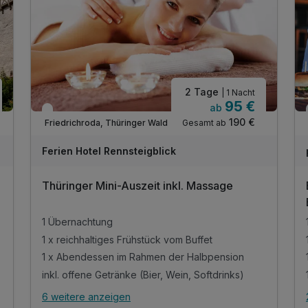
2 Tage
| 1 Nacht
95 €
ab
In 1 Woche wieder frei
190 €
Gesamt ab
Friedrichroda, Thüringer Wald
Ferien Hotel Rennsteigblick
Thüringer Mini-Auszeit inkl. Massage
1 Übernachtung
1 x reichhaltiges Frühstück vom Buffet
1 x Abendessen im Rahmen der Halbpension
inkl. offene Getränke (Bier, Wein, Softdrinks)
6 weitere anzeigen
Alle Inklusivleistungen
10 enthalten