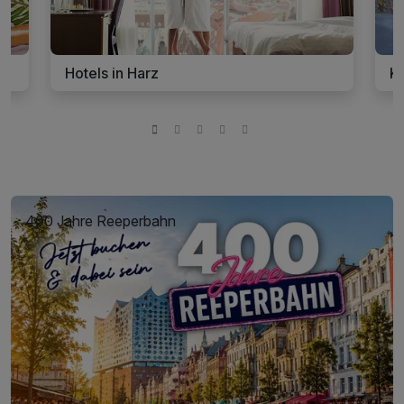
Hotels in Harz
Ku
400 Jahre Reeperbahn