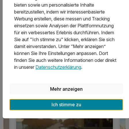
bieten sowie um personalisierte Inhalte
bereitzustellen, indem wir interessenbasierte
Welche Auszeichnungen haben die Hotels im Harz
Werbung erstellen, diese messen und Tracking
erhalten?
einsetzen sowie Analysen der Plattformnutzung
für ein verbessertes Erlebnis durchführen. Indem
Sie auf "Ich stimme zu" klicken, erklären Sie sich
Was kostet eine Übernachtung im Harz
damit einverstanden. Unter “Mehr anzeigen”
durchschnittlich?
können Sie Ihre Einstellungen anpassen. Dort
finden Sie auch weitere Informationen oder direkt
in unserer
Datenschutzerklärung
.
Inspirationen für Kurzreisen in der
Mehr anzeigen
Region Harz
Ich stimme zu
1 Hotel