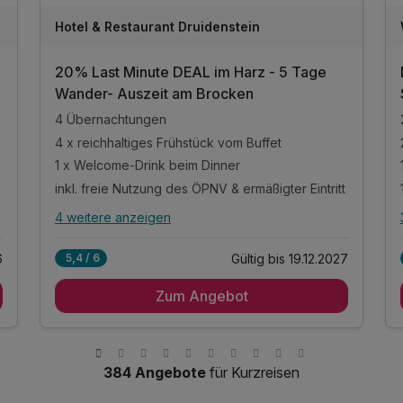
Hotel & Restaurant Druidenstein
20% Last Minute DEAL im Harz - 5 Tage
Wander- Auszeit am Brocken
4 Übernachtungen
4 x reichhaltiges Frühstück vom Buffet
1 x Welcome-Drink beim Dinner
inkl. freie Nutzung des ÖPNV & ermäßigter Eintritt
4 weitere anzeigen
Alle Inklusivleistungen
8 enthalten
6
Gültig bis 19.12.2027
5,4 / 6
4 Übernachtungen
Zum Angebot
4 x reichhaltiges Frühstück vom Buffet
1 x Welcome-Drink beim Dinner
inkl. freie Nutzung des ÖPNV & ermäßigter Eintritt
zu vielen Harz- Attraktionen, Museen & Höhlen
384 Angebote
für Kurzreisen
inkl. Tee und Kaffee im Zimmer