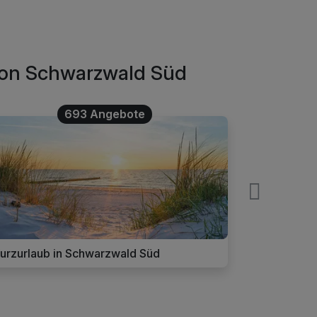
gion Schwarzwald Süd
693 Angebote
urzurlaub in Schwarzwald Süd
Romantik U