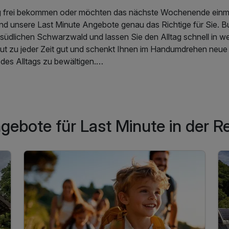
tig frei bekommen oder möchten das nächste Wochenende einm
nd unsere Last Minute Angebote genau das Richtige für Sie. 
 südlichen Schwarzwald und lassen Sie den Alltag schnell in we
 tut zu jeder Zeit gut und schenkt Ihnen im Handumdrehen neue
es Alltags zu bewältigen.
en südlichen Schwarzwald
– dafür finden Sie auf Kurzurlaub.de
e die Gelegenheit, um schnell und unkompliziert online zu buc
ten anzutreten. Last Minute Angebote finden Sie bei uns in F
ngebote für Last Minute in der 
uschelwochenenden ebenso wie spezielle Angebote für Aktiv