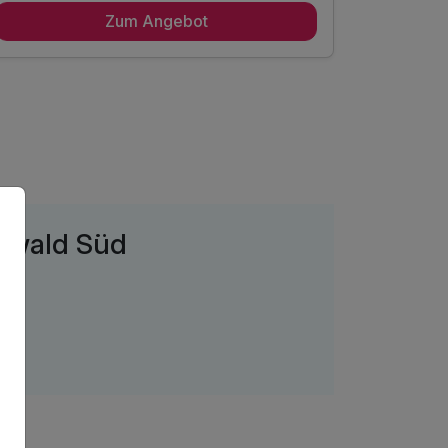
Zum Angebot
7 x reichhaltiges Frühstück vom Buffet
7 x Mittagssnack
7 x Abendessen 3-Gang Vital Menü
Quellwasser, Tee und Obst auf dem Zimmer
Geführte Wanderung mit Vesper
Freier Eintritt für die Triberger Wasserfälle,
Schwarzwaldmuseum und Triberg-Land,
Barfußpfad „Park mit allen Sinnen“ in Gutach,
Eintritt für Schwimmbäder Oberprechtal & Elzach
rzwald Süd
Wanderkarte mit 30 Tourenvorschläge
freie Fahrt von Bus und Bahn im Schwarzwald