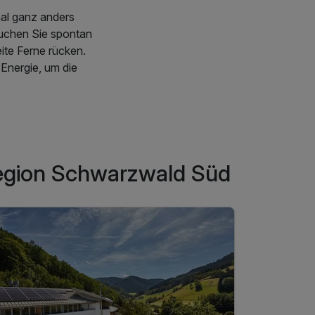
al ganz anders
Buchen Sie spontan
ite Ferne rücken.
 Energie, um die
 viele attraktive
hen und Ihre Reise
orm von Wellness-
Region Schwarzwald Süd
urlauber und