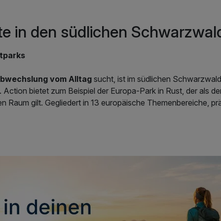
te in den südlichen Schwarzwal
itparks
Abwechslung vom Alltag
sucht, ist im südlichen Schwarzwald
Action bietet zum Beispiel der Europa-Park in Rust, der als der
n Raum gilt. Gegliedert in 13 europäische Themenbereiche, präs
traktionen und Shows, die jeweils liebevoll in die Architektur
den Hauptattraktionen zählen unter anderem die Achterbahn Silve
chsten Achterbahnen Europas und die Wasserachterbahn Pose
eater und Puppenshows sowie viele weitere Shows runden das
lige Stunden voller Spannung und Vergnügen.
e Auszeit vom Alltag: Ob Wellness oder Action, Sport oder Sig
eich an Freizeitmöglichkeiten und für einen Last Minute Kurzur