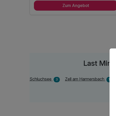
Schwarzwalderlebniszimmer
Zum Angebot
3 x reichhaltiges Frühstück vom regionalen
Buffet
3 x Schwarzwälder 3-Gang-Menü
1 x Eintritt Vogtsbauernhöfe (April bis Oktober)
1 x Welcome Drink „Schwarzwald-Aperitif“
inkl. Nutzung ÖPNV Konus Karte
inkl. 1 Fl. Wasser auf dem Zimmer
inkl. Kaffee und Teebar im Flur
Last Minu
inkl. Parkplatz
inkl. WLAN
Schluchsee
Zell am Harmersbach
3
1