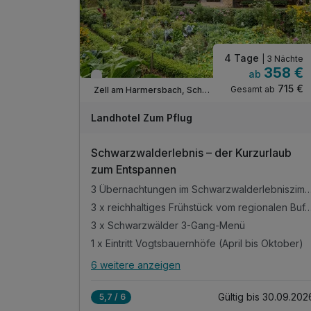
4 Tage
| 3 Nächte
358 €
ab
Nur noch bis September
715 €
Gesamt ab
Zell am Harmersbach, Schwarzwald Süd
Landhotel Zum Pflug
Schwarzwalderlebnis – der Kurzurlaub
zum Entspannen
3 Übernachtungen im Schwarzwalderleb
3 x reichhaltiges Frühstück vom regional
3 x Schwarzwälder 3-Gang-Menü
1 x Eintritt Vogtsbauernhöfe (April bis Oktober)
6 weitere anzeigen
Alle Inklusivleistungen
10 enthalten
Gültig bis 30.09.202
5,7 / 6
3 Übernachtungen im