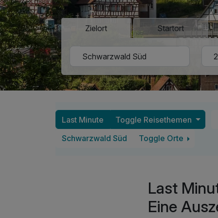
Zielort
Startort
Last Minute
Toggle Reisethemen
Schwarzwald Süd
Toggle Orte
Last Minu
Eine Ausz