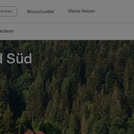
Meine Reisen
Wunschzettel
chenken
seideen
d Süd