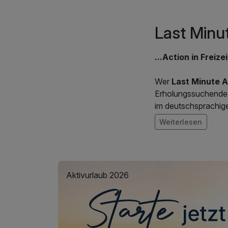
Last Minu
...Action in Freize
Wer
Last Minute 
Erholungssuchende. 
im deutschsprachige
Park mit über 100 At
Weiterlesen
integriert sind. Zu 
schnellsten und hö
Varietés, Kinderth
sorgen für kurzwei
Aktivurlaub 2026
Gönnen Sie sich ein
Südschwarzwald ist r
richtige Wahl.