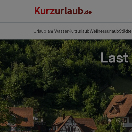
Urlaub am Wasser
Kurzurlaub
Wellnessurlaub
Städte
Last