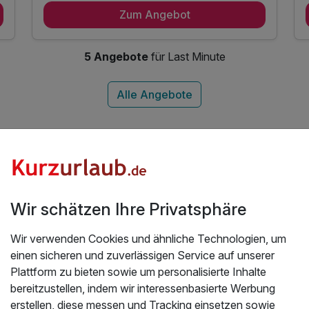
Zum Angebot
7 x Frühstück vom Buffet (inkl. 1 Heißgetränk)
8 x KONUS Gästekarte für freie Fahrt im
Nahverkehr
5 Angebote
für Last Minute
7 x kostenfreies Parken im Außenbereich
inkl. WLAN
te in den Orten der Region Schwa
Wir schätzen Ihre Privatsphäre
Entdecke Orte
Wir verwenden Cookies und ähnliche Technologien, um
einen sicheren und zuverlässigen Service auf unserer
Plattform zu bieten sowie um personalisierte Inhalte
bereitzustellen, indem wir interessenbasierte Werbung
erstellen, diese messen und Tracking einsetzen sowie