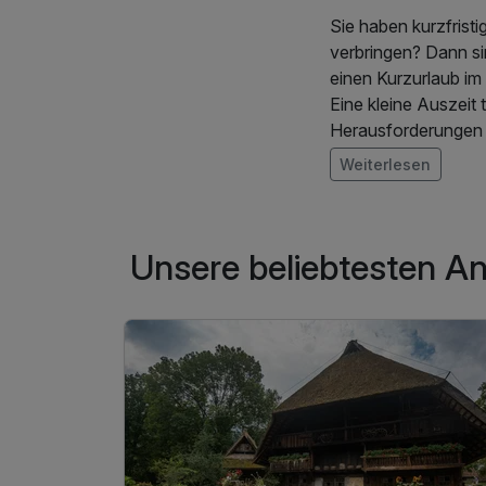
Sie haben kurzfris
verbringen? Dann si
einen Kurzurlaub im
Eine kleine Auszeit
Herausforderungen d
Weiterlesen
Last Minute in d
Angebote. Nutzen Si
ohne lange Wartezei
Unsere beliebtesten A
Arrangements und K
Familien.