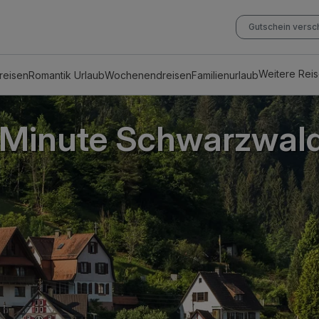
Gutschein vers
Weitere Rei
reisen
Romantik Urlaub
Wochenendreisen
Familienurlaub
 Minute Schwarzwal