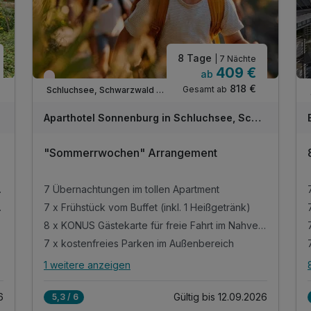
8 Tage
| 7 Nächte
409 €
ab
Wieder frei ab September
818 €
Gesamt ab
Schluchsee, Schwarzwald Süd
Aparthotel Sonnenburg in Schluchsee, Schwarzwald
"Sommerrwochen" Arrangement
niszimmer
7 Übernachtungen im tollen Apartment
en Buffet
7 x Frühstück vom Buffet (inkl. 1 Heißgetränk)
8 x KONUS Gästekarte für freie Fahrt im Nahverkehr
7 x kostenfreies Parken im Außenbereich
1 weitere anzeigen
Alle Inklusivleistungen
5 enthalten
6
Gültig bis 12.09.2026
5,3 / 6
7 Übernachtungen im tollen Apartment