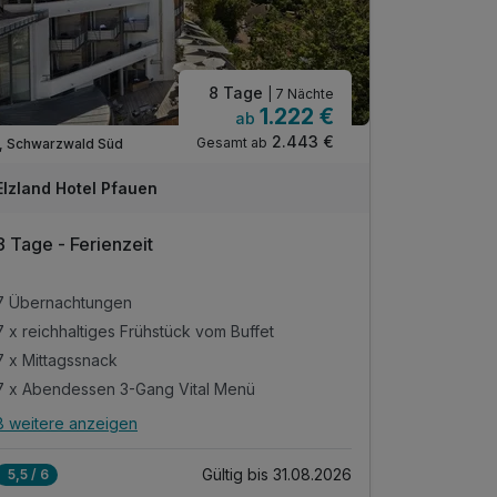
8 Tage
| 7 Nächte
1.222 €
ab
2.443 €
Gesamt ab
, Schwarzwald Süd
Elzland Hotel Pfauen
8 Tage - Ferienzeit
7 Übernachtungen
7 x reichhaltiges Frühstück vom Buffet
7 x Mittagssnack
7 x Abendessen 3-Gang Vital Menü
8 weitere anzeigen
Alle Inklusivleistungen
12 enthalten
Gültig bis 31.08.2026
5,5 / 6
7 Übernachtungen