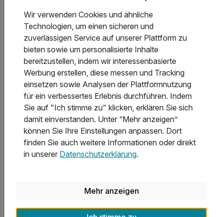
Wir verwenden Cookies und ähnliche
In welchen Hotels in Prag gibt es das beste Sport-
Technologien, um einen sicheren und
und Freizeitangebot?
zuverlässigen Service auf unserer Plattform zu
bieten sowie um personalisierte Inhalte
bereitzustellen, indem wir interessenbasierte
Welche Hotels in Prag bieten die besten Freizeit- und
Werbung erstellen, diese messen und Tracking
Ausflugsmöglichkeiten?
einsetzen sowie Analysen der Plattformnutzung
für ein verbessertes Erlebnis durchführen. Indem
Sie auf "Ich stimme zu" klicken, erklären Sie sich
Welche Auszeichnungen haben die Hotels in Prag
damit einverstanden. Unter “Mehr anzeigen”
erhalten?
können Sie Ihre Einstellungen anpassen. Dort
finden Sie auch weitere Informationen oder direkt
in unserer
Datenschutzerklärung
.
Was kostet eine Übernachtung in Prag
durchschnittlich?
Mehr anzeigen