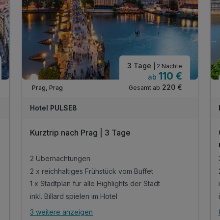
3 Tage
| 2 Nächte
110 €
ab
Verfügbar bis Dezember
220 €
Gesamt ab
Prag, Prag
A
WAR
Hotel PULSE8
D
202
Kurztrip nach Prag | 3 Tage
6
2 Übernachtungen
2 x reichhaltiges Frühstück vom Buffet
1 x Stadtplan für alle Highlights der Stadt
inkl. Billard spielen im Hotel
3 weitere anzeigen
Alle Inklusivleistungen
7 enthalten