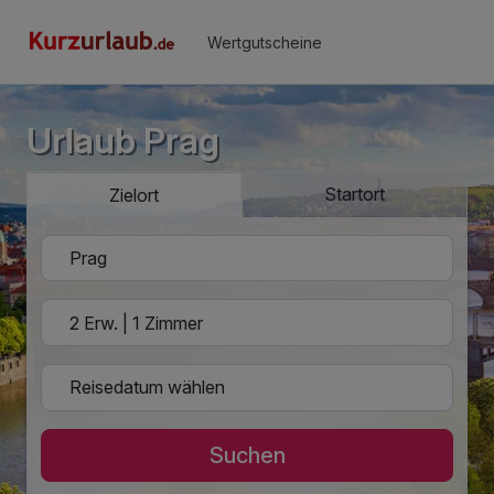
Wertgutscheine
Urlaub Prag
Startort
Zielort
Suchen