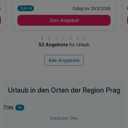
6
Gültig bis 29.12.2026
5,4 / 6
2 Übernachtungen
Zum Angebot
2 x reichhaltiges Frühstück vom Buffet
1 x Stadtplan für alle Highlights der Stadt
inkl. Billard spielen im Hotel
inkl. Nutzung des Fitnessbereiches
52 Angebote
für Urlaub
inkl. Wlan Nutzung
inkl. late check-out 15 Uhr (nach Verfügbarkeit)
Urlaub in den Orten der Region Prag
Prag
52
Entdecke Orte