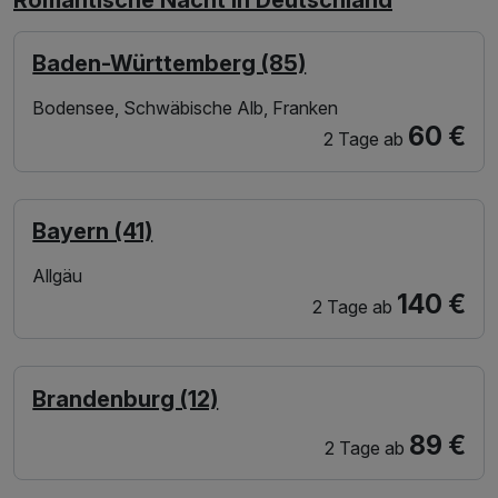
Romantische Nacht in Deutschland
Auch für romantische Städtetrips haben wir die passenden
Angebote im Programm: Verbringen Sie doch den
Baden-Württemberg (85)
nächsten Kurzurlaub für Verliebte in München, Köln,
Hamburg oder Berlin: Deutsche Großstädte haben viel zu
Bodensee, Schwäbische Alb, Franken
60 €
bieten und lassen garantiert keine Langeweile aufkommen.
2 Tage
ab
Kulturelle Highlights, spannende Abendunterhaltung,
berühmte Sehenswürdigkeiten oder exzellente
Shoppingmöglichkeiten – freuen Sie sich auf einen
Bayern (41)
Kurzurlaub, der sich in der Großstadt vielfältig und
abwechslungsreich gestalten lässt.
Allgäu
140 €
2 Tage
ab
Brandenburg (12)
89 €
2 Tage
ab