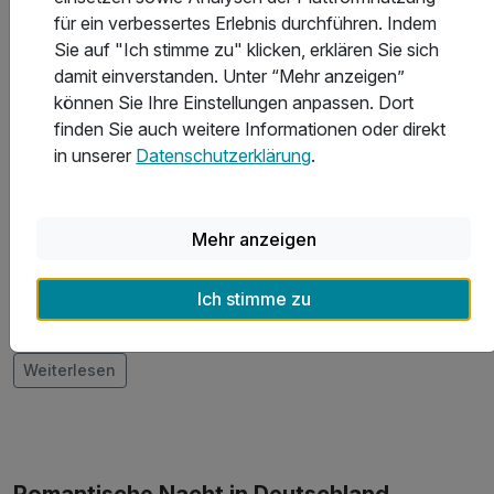
inkl. Kaffee- & Teestation auf dem Zimmer
für ein verbessertes Erlebnis durchführen. Indem
inkl. W-LAN
Sie auf "Ich stimme zu" klicken, erklären Sie sich
damit einverstanden. Unter “Mehr anzeigen”
Familienspaß o. Zeit zu zweit - Alles ist möglich!
können Sie Ihre Einstellungen anpassen. Dort
finden Sie auch weitere Informationen oder direkt
Kurzurlaub für Verliebte: Meer &
in unserer
Datenschutzerklärung
.
mehr erleben
Verbringen Sie Ihren Kurzurlaub für Verliebte in
Mehr anzeigen
zauberhaften Regionen: Im Sommer lockt ein kurzer
Badeurlaub an die Ostsee- oder Nordseeküste oder
Ich stimme zu
entführt Sie zum Wassersport an den Bodensee oder
Chiemsee, während Sie im Winter in den Skigebieten
unseres Landes die Pisten unsicher machen können. Ob
Weiterlesen
Baden im Meer oder Abfahrt vom schneebedeckten
Berggipfel, ob Radfahren durch den Schwarzwald oder
Wandern im Allgäu – unser vielfältiges Urlaubsangebot
lässt jeden auf seine Kosten kommen.