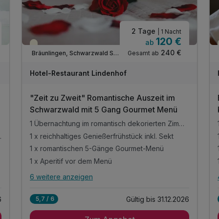
spannenden Ort verbringen. Buchen Sie bei uns günstige
Urlaubsarrangements – alleine, mit Ihrem Partner, der
besten Freundin oder der ganzen Familie – und erleben Sie
2 Tage
| 1 Nacht
120 €
unvergessliche Tage, an denen Sie neue Kraft und Energie
ab
Teilweise ausgelastet
tanken können. Unser vielfältiges Angebot an
240 €
Gesamt ab
Bräunlingen, Schwarzwald Süd
romantischen Kurzreisen hält für jeden Urlaubsgeschmack
Hotel-Restaurant Lindenhof
etwas Passendes bereit.
"Zeit zu Zweit" Romantische Auszeit im
Schwarzwald mit 5 Gang Gourmet Menü
1 Übernachtung im romantisch dekorierten Zimmer
auch im Zimmer
1 x reichhaltiges Genießerfrühstück inkl. Sekt
1 x romantischen 5-Gänge Gourmet-Menü
1 x Aperitif vor dem Menü
6 weitere anzeigen
Alle Inklusivleistungen
10 enthalten
6
Gültig bis 31.12.2026
5,7 / 6
1 Übernachtung im romantisch dekorierten
Zimmer