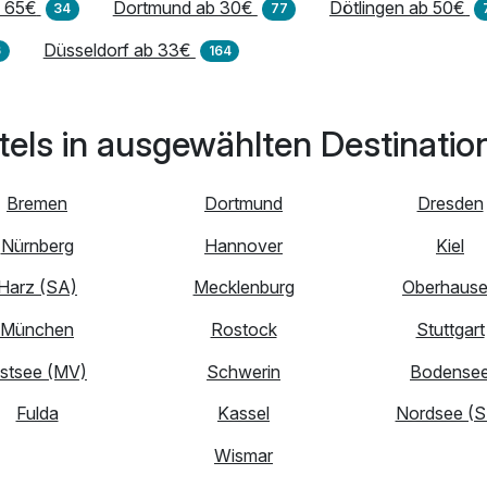
 65€
Dortmund ab 30€
Dötlingen ab 50€
34
77
Düsseldorf ab 33€
6
164
tels in ausgewählten Destinatio
Bremen
Dortmund
Dresden
Nürnberg
Hannover
Kiel
Harz (SA)
Mecklenburg
Oberhaus
München
Rostock
Stuttgart
stsee (MV)
Schwerin
Bodense
Fulda
Kassel
Nordsee (S
Wismar