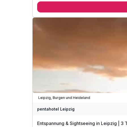
3 x abwechslungsreiches Frühstücksbuffet
1 x genussvolles 3-Gang-Abendmenü
1 x Flasche Mineralwasser auf dem Zimmer
inkl. WLAN
Teilweise ausgelastet
Leipzig, Burgen und Heideland
pentahotel Leipzig
Entspannung & Sightseeing in Leipzig | 3