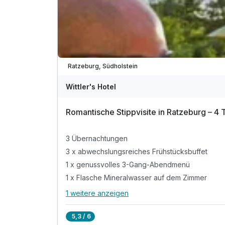
Viele Termine frei
Ratzeburg, Südholstein
Wittler's Hotel
Romantische Stippvisite in Ratzeburg – 4 
3 Übernachtungen
3 x abwechslungsreiches Frühstücksbuffet
1 x genussvolles 3-Gang-Abendmenü
1 x Flasche Mineralwasser auf dem Zimmer
1 weitere anzeigen
Alle Inklusivleistungen
5 enthalten
5,3 / 6
3 Übernachtungen