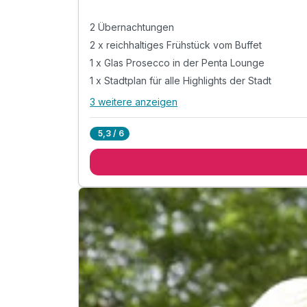
2 Übernachtungen
2 x reichhaltiges Frühstück vom Buffet
1 x Glas Prosecco in der Penta Lounge
1 x Stadtplan für alle Highlights der Stadt
3 weitere anzeigen
Alle Inklusivleistungen
7 enthalten
5,3 / 6
2 Übernachtungen
2 x reichhaltiges Frühstück vom Buffet
1 x Glas Prosecco in der Penta Lounge
1 x Stadtplan für alle Highlights der Stadt
inkl. Billard spielen in der penta Lounge
inkl. Nutzung des Pool- und Saunabereichs
inkl. Nutzung des WLAN