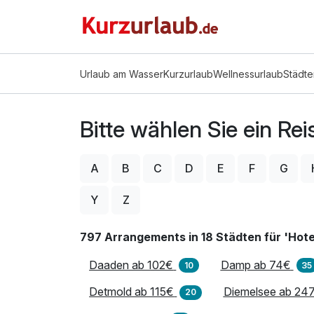
Urlaub am Wasser
Kurzurlaub
Wellnessurlaub
Städte
Bitte wählen Sie ein Reise
A
B
C
D
E
F
G
Y
Z
797 Arrangements in 18 Städten für 'Hote
Daaden ab 102€
Damp ab 74€
10
35
Detmold ab 115€
Diemelsee ab 24
20