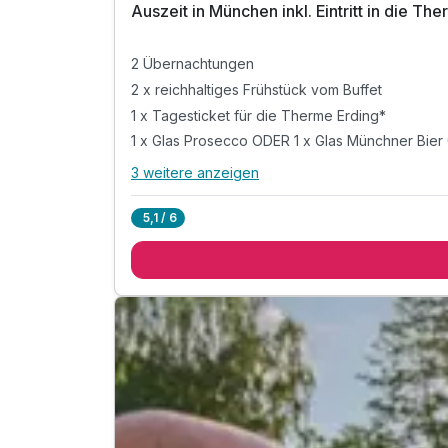
Auszeit in München inkl. Eintritt in die T
2 Übernachtungen
2 x reichhaltiges Frühstück vom Buffet
1 x Tagesticket für die Therme Erding*
1 x Glas Prosecco ODER 1 x Glas Münchner Bier 
3 weitere anzeigen
Alle Inklusivleistungen
7 enthalten
5,1 / 6
2 Übernachtungen
2 x reichhaltiges Frühstück vom Buffet
1 x Tagesticket für die Therme Erding*
1 x Glas Prosecco ODER 1 x Glas Münchner Bier 
inkl. Stadtplan
inkl. Zutritt zum 45 qm großem Kinder-Spielzimm
*pro Erwachsenem Vollzahler