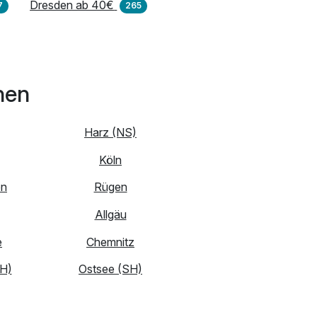
Dresden ab 40€
7
265
nen
Harz (NS)
Köln
en
Rügen
Allgäu
e
Chemnitz
H)
Ostsee (SH)