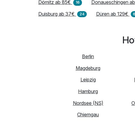
Dömitz ab 85€
Donaueschingen ab
16
Duisburg ab 37€
Düren ab 129€
24
Ho
Berlin
Magdeburg
Leipzig
Hamburg
Nordsee (NS)
O
Chiemgau