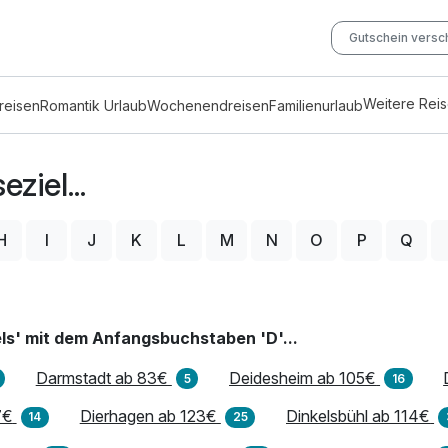
Gutschein vers
Weitere Rei
reisen
Romantik Urlaub
Wochenendreisen
Familienurlaub
ziel...
H
I
J
K
L
M
N
O
P
Q
ls' mit dem Anfangsbuchstaben 'D'...
Darmstadt ab 83€
Deidesheim ab 105€
5
16
7€
Dierhagen ab 123€
Dinkelsbühl ab 114€
14
25