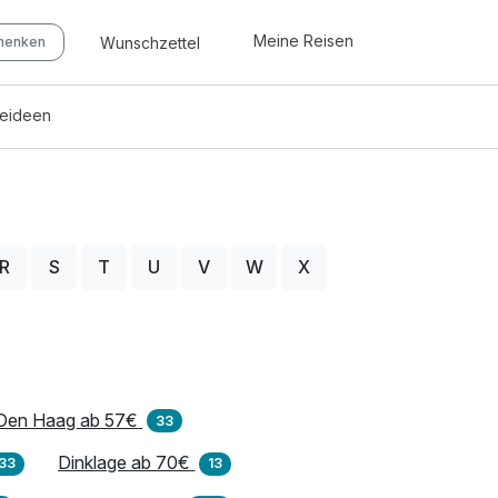
Meine Reisen
Wunschzettel
chenken
seideen
R
S
T
U
V
W
X
Den Haag ab 57€
33
Dinklage ab 70€
33
13