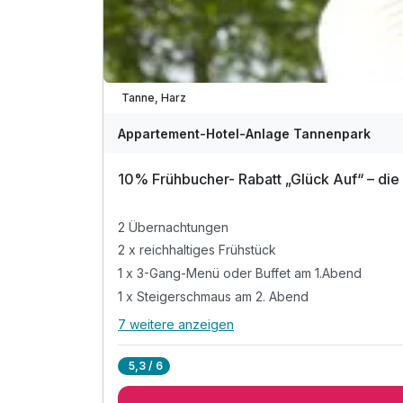
Verfügbar bis Dezember
A
WAR
D
202
Tanne, Harz
6
Appartement-Hotel-Anlage Tannenpark
10% Frühbucher- Rabatt „Glück Auf“ – di
2 Übernachtungen
2 x reichhaltiges Frühstück
1 x 3-Gang-Menü oder Buffet am 1.Abend
1 x Steigerschmaus am 2. Abend
7 weitere anzeigen
Alle Inklusivleistungen
11 enthalten
5,3 / 6
2 Übernachtungen