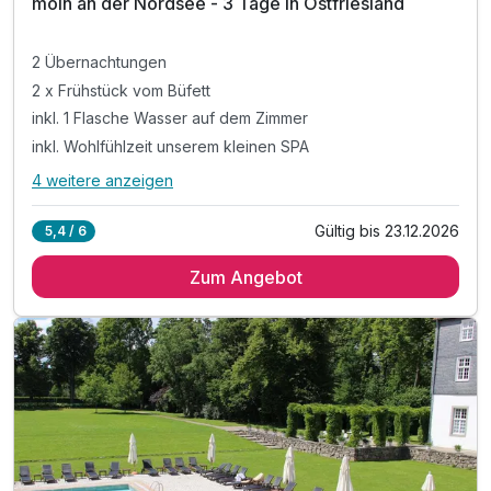
moin an der Nordsee - 3 Tage in Ostfriesland
2 Übernachtungen
2 x Frühstück vom Büfett
inkl. 1 Flasche Wasser auf dem Zimmer
inkl. Wohlfühlzeit unserem kleinen SPA
4 weitere anzeigen
Alle Inklusivleistungen
8 enthalten
Gültig bis 23.12.2026
5,4 / 6
2 Übernachtungen
Zum Angebot
2 x Frühstück vom Büfett
inkl. 1 Flasche Wasser auf dem Zimmer
inkl. Wohlfühlzeit unserem kleinen SPA
inkl. Entspannung in unserer Sauna
inkl. kuschliger Leihbademantel
inkl. Parkplatz
inkl. W-Lan