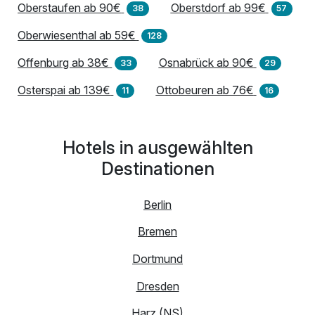
Oberstaufen ab 90€
Oberstdorf ab 99€
38
57
Oberwiesenthal ab 59€
128
Offenburg ab 38€
Osnabrück ab 90€
33
29
Osterspai ab 139€
Ottobeuren ab 76€
11
16
Hotels in ausgewählten
Destinationen
Berlin
Bremen
Dortmund
Dresden
Harz (NS)