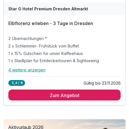
Star G Hotel Premium Dresden Altmarkt
Elbflorenz erleben - 3 Tage in Dresden
2 Übernachtungen *
2 x Schlemmer- Frühstück vom Buffet
1 x 15% Gutschein für unser Kaffeehaus
1 x Stadtplan für Entdeckertouren & Sightseeing
4 weitere anzeigen
Alle Inklusivleistungen
8 enthalten
Gültig bis 23.11.2026
5,4 / 6
2 Übernachtungen *
Zum Angebot
2 x Schlemmer- Frühstück vom Buffet
1 x 15% Gutschein für unser Kaffeehaus
1 x Stadtplan für Entdeckertouren & Sightseeing
1 x 1 Fl. Wasser auf dem Zimmer
inkl. Wlan-Nutzung
Aktivurlaub 2026