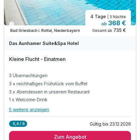
4 Tage
| 3 Nächte
368 €
ab
Verfügbar bis Dezember
735 €
Gesamt ab
Bad Griesbach i. Rottal, Niederbayern
Das Aunhamer Suite&Spa Hotel
Kleine Flucht - Einatmen
3 Übernachtungen
3 x reichhaltiges Frühstück vom Buffet
3 x Abendessen in unserem Restaurant
1 x Welcome-Drink
5 weitere anzeigen
Alle Inklusivleistungen
9 enthalten
Gültig bis 23.12.2026
5,4 / 6
3 Übernachtungen
Zum Angebot
3 x reichhaltiges Frühstück vom Buffet