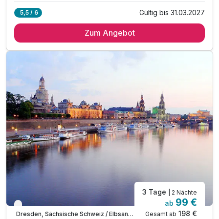
Gültig bis 31.03.2027
5,5 / 6
3 Übernachtungen
Zum Angebot
3 x reichhaltiges Frühstück vom Buffet
3 x Abendessen in "Caspar´s Restaurant"*
inkl. Nutzung des Garten Spa mit Saunen etc.
inkl. Nutzung des Fitnessraumes
inkl. Nutzung der historischen Badehäuser
inkl. Getränke der Naturparkquellen auf dem Zimmer
inkl. W-Lan
3 Tage
| 2 Nächte
99 €
ab
Verfügbar bis November
198 €
Gesamt ab
Dresden, Sächsische Schweiz / Elbsandsteingebirge