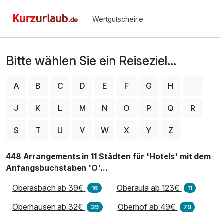
Wertgutscheine
Bitte wählen Sie ein Reiseziel...
A
B
C
D
E
F
G
H
I
J
K
L
M
N
O
P
Q
R
S
T
U
V
W
X
Y
Z
448 Arrangements in 11 Städten für 'Hotels' mit dem
Anfangsbuchstaben 'O'...
Oberasbach ab 39€
Oberaula ab 123€
16
11
Oberhausen ab 32€
Oberhof ab 49€
39
70