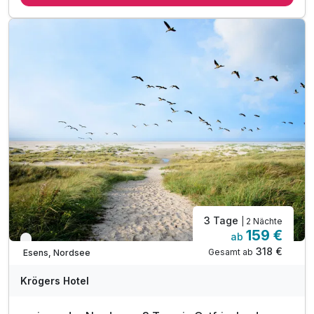
3 x Abendessen in unserem Restaurant
1 x Welcome-Drink
inkl. Bademantel & Leihbadetasche im Zimmer
Nutzung der Ruhe- und Liegebereiche & Fitnessraum
Spa-Wert von € 20,00 p.P. (vor Anreise buchen)
inkl. Nutzung des beheizten Innen- und Außenpools
inkl. Nutzung von drei Saunen im Hause
3 Tage
| 2 Nächte
159 €
ab
Verfügbar bis Dezember
318 €
Gesamt ab
Esens, Nordsee
Krögers Hotel