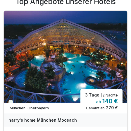
Top Angebote unserer Hotels
3 Tage
| 2 Nächte
140 €
ab
Viele Termine frei
279 €
Gesamt ab
München, Oberbayern
harry's home München Moosach