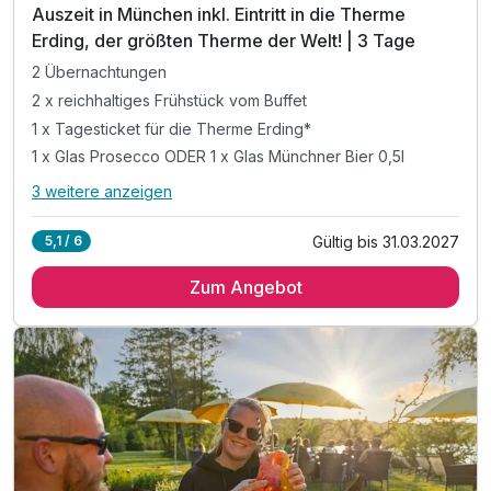
Auszeit in München inkl. Eintritt in die Therme
Erding, der größten Therme der Welt! | 3 Tage
2 Übernachtungen
2 x reichhaltiges Frühstück vom Buffet
1 x Tagesticket für die Therme Erding*
1 x Glas Prosecco ODER 1 x Glas Münchner Bier 0,5l
3 weitere anzeigen
Alle Inklusivleistungen
7 enthalten
Gültig bis 31.03.2027
5,1 / 6
2 Übernachtungen
Zum Angebot
2 x reichhaltiges Frühstück vom Buffet
1 x Tagesticket für die Therme Erding*
1 x Glas Prosecco ODER 1 x Glas Münchner Bier 0,5l
inkl. Stadtplan
inkl. Zutritt zum 45 qm großem Kinder-Spielzimmer
*pro Erwachsenem Vollzahler