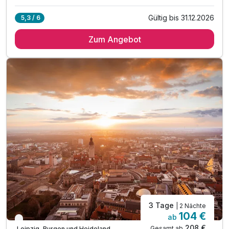
Gültig bis 31.12.2026
5,3 / 6
3 Übernachtungen
Zum Angebot
3 x abwechslungsreiches Frühstücksbuffet
1 x genussvolles 3-Gang-Abendmenü
1 x Flasche Mineralwasser auf dem Zimmer
inkl. WLAN
3 Tage
| 2 Nächte
104 €
ab
Verfügbar bis Dezember
208 €
Gesamt ab
Leipzig, Burgen und Heideland