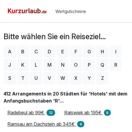
Wertgutscheine
Bitte wählen Sie ein Reiseziel...
A
B
C
D
E
F
G
H
I
J
K
L
M
N
O
P
Q
R
S
T
U
V
W
X
Y
Z
412 Arrangements in 20 Städten für 'Hotels' mit dem
Anfangsbuchstaben 'R'...
Radebeul ab 99€
Ralswiek ab 195€
12
8
Ramsau am Dachstein ab 345€
9