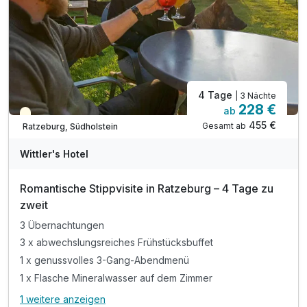
4 Tage
| 3 Nächte
228 €
ab
Teilweise ausgelastet
455 €
Gesamt ab
Ratzeburg, Südholstein
Wittler's Hotel
Romantische Stippvisite in Ratzeburg – 4 Tage zu
zweit
3 Übernachtungen
3 x abwechslungsreiches Frühstücksbuffet
1 x genussvolles 3-Gang-Abendmenü
1 x Flasche Mineralwasser auf dem Zimmer
1 weitere anzeigen
Alle Inklusivleistungen
5 enthalten