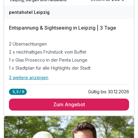
A
WAR
pentahotel Leipzig
D
202
Entspannung & Sightseeing in Leipzig | 3 Tage
6
2 Übernachtungen
2 x reichhaltiges Frühstück vom Buffet
1 x Glas Prosecco in der Penta Lounge
1 x Stadtplan für alle Highlights der Stadt
3 weitere anzeigen
Alle Inklusivleistungen
7 enthalten
Gültig bis 30.12.2026
5,3 / 6
2 Übernachtungen
Zum Angebot
2 x reichhaltiges Frühstück vom Buffet
1 x Glas Prosecco in der Penta Lounge
1 x Stadtplan für alle Highlights der Stadt
inkl. Billard spielen in der penta Lounge
inkl. Nutzung des Pool- und Saunabereichs