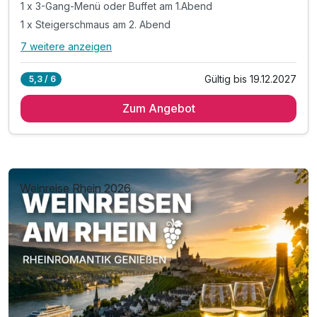
1 x 3-Gang-Menü oder Buffet am 1.Abend
1 x Steigerschmaus am 2. Abend
7 weitere anzeigen
Alle Inklusivleistungen
11 enthalten
Gültig bis 19.12.2027
5,3 / 6
2 Übernachtungen
Zum Angebot
2 x reichhaltiges Frühstück
1 x 3-Gang-Menü oder Buffet am 1.Abend
1 x Steigerschmaus am 2. Abend
Eintritt "Schaubergwerk Büchenberg" Elbingerode
1 x Harzer Bier & 1 Fl. Schierker Feuerstein 2cl
Weinreise Rhein 2026
inkl. Aktivstunden in unserem Schwimmbad
inkl. Entspannung in unserer Sauna
inkl. Leihbademantel + Saunatuch f. d. Aufenthalt
inkl. Parkplatz
inkl. W-Lan