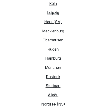
Köln
Leipzig
Harz (SA)
Mecklenburg
Oberhausen
Rügen
Hamburg
München
Rostock
Stuttgart
Allgäu
Nordsee (NS)