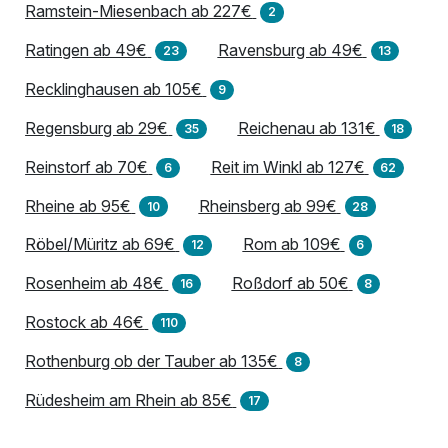
Ramstein-Miesenbach ab 227€
2
Ratingen ab 49€
Ravensburg ab 49€
23
13
Recklinghausen ab 105€
9
Regensburg ab 29€
Reichenau ab 131€
35
18
Reinstorf ab 70€
Reit im Winkl ab 127€
6
62
Rheine ab 95€
Rheinsberg ab 99€
10
28
Röbel/Müritz ab 69€
Rom ab 109€
12
6
Rosenheim ab 48€
Roßdorf ab 50€
16
8
Rostock ab 46€
110
Rothenburg ob der Tauber ab 135€
8
Rüdesheim am Rhein ab 85€
17