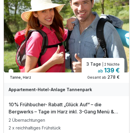
inkl. Nutzung des WLAN
3 Tage
| 2 Nächte
139 €
ab
In 3 Wochen wieder frei
278 €
Gesamt ab
Tanne, Harz
A
WAR
Appartement-Hotel-Anlage Tannenpark
D
202
10% Frühbucher- Rabatt „Glück Auf“ – die
5
Bergwerks – Tage im Harz inkl. 3-Gang Menü &
Steigerschmaus
2 Übernachtungen
2 x reichhaltiges Frühstück