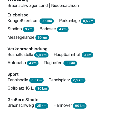
Braunschweiger Land | Niedersachsen
Erlebnisse
Kongreßzentrum
Parkanlage
0,5 km
0,5 km
Stadion
Badesee
3 km
4 km
Messegelände
90 km
Verkehrsanbindung
Bushaltestelle
Hauptbahnhof
0,5 km
3 km
Autobahn
Flughafen
4 km
90 km
Sport
Tennishalle
Tennisplatz
0,5 km
0,5 km
Golfplatz 18 L.
30 km
Größere Städte
Braunschweig
Hannover
25 km
90 km