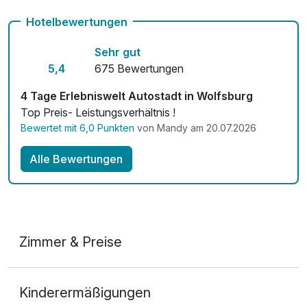
Kostenloses W-LAN
Hotelbewertungen
Zimmerservice verfügbar
Sehr gut
Mit Hotelbar
5,4
675 Bewertungen
4 Tage Erlebniswelt Autostadt in Wolfsburg
Top Preis- Leistungsverhältnis !
Bewertet mit 6,0 Punkten
von Mandy am 20.07.2026
Alle Bewertungen
Zimmer & Preise
Doppelzimmer Executive
Kinderermäßigungen
2 Erwachsene