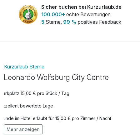
Eintritt Phaeno Museum 1 Kind /
11,00 €
Sicher buchen bei Kurzurlaub.de
Jugendliche*r (6-17 Jahre)
100.000+
echte Bewertungen
pro Stück (1 Tag/e)
5
Sterne,
99 %
positives Feedback
Eintritt Phaeno Museum für 1 Erwachsene
16,50 €
Person
pro Stück (1 Tag/e)
Familientageskarte Badeland
37,10 €
Kurzurlaub Sterne
pro Aufenthalt (1 Tag/e)
Leonardo Wolfsburg City Centre
Tageskarte Badeland für 1 Erwachense
14,10 €
Person
Parkplatz 15,00 € pro Stück / Tag
pro Stück (1 Tag/e)
Exzellent bewertete Lage
Tageskarte Badeland für 1 Kind /
8,90 €
Jugendliche*r
Hunde im Hotel erlaubt für 15,00 € pro Zimmer / Nacht
pro Stück (1 Tag/e)
Mehr anzeigen
Auch vegetarische Speisen