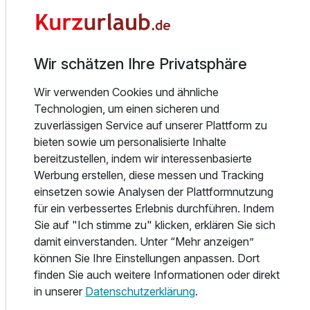
der Congress Park, das Designer Outlet Center DOC und
Twinbettzimmer
der Newsports SoccaFive Arena sind in nur wenigen
Minuten vom Hotel erreichbar. Und auch durch die
2 Erwachsene und 2 Kinder
Wir schätzen Ihre Privatsphäre
unmittelbare Nähe zur City, zum Kunstmuseum und zum
Theater, bieten wir für jeden Gast ein perfektes Zuhause
Ausstattung
Wir verwenden Cookies und ähnliche
für unterwegs.
Technologien, um einen sicheren und
Zusatznächte
zuverlässigen Service auf unserer Plattform zu
Unsere großzügigen und komfortablen Zimmer und die
bieten sowie um personalisierte Inhalte
öffentlichen Bereiche im Hotel sind klimatisiert und bieten
bereitzustellen, indem wir interessenbasierte
die Möglichkeit W-LAN zu nutzen. Für das leibliche Wohl
Für 3 Tage
107,50 €
p.P. ab
Werbung erstellen, diese messen und Tracking
servieren wir Ihnen in unserem Restaurant internationale,
einsetzen sowie Analysen der Plattformnutzung
sowie regionale Gaumenfreuden und in unserer Hotelbar
für ein verbessertes Erlebnis durchführen. Indem
kühle Drinks und heiße Snacks.
Sie auf "Ich stimme zu" klicken, erklären Sie sich
damit einverstanden. Unter “Mehr anzeigen”
Nach umfangreichen vollständig abgeschlossenen
können Sie Ihre Einstellungen anpassen. Dort
Renovierungsarbeiten, erstrahlt das Leonardo Wolfsburg
finden Sie auch weitere Informationen oder direkt
City Center in neuem Glanz. Neben den Renovierungen in
in unserer
Datenschutzerklärung
.
den Zimmern hat das Hotel einen neuen Open-Lobby-Bar