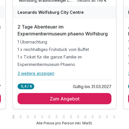
116 €
Gesamt ab
Wolfsburg, Braunschweiger Land
Leonardo Wolfsburg City Centre
g
2 Tage Abenteuer im
Experimentiermuseum phaeno Wolfsburg
1 Übernachtung
1 x reichhaltiges Frühstück vom Buffet
1 x Ticket für die ganze Familie im
Experimentiermuseum Phaeno
3 weitere anzeigen
Alle Inklusivleistungen
7 enthalten
7
Gültig bis 31.03.2027
5,4 / 6
1 Übernachtung
Zum Angebot
1 x reichhaltiges Frühstück vom Buffet
1 x Ticket für die ganze Familie im
Experimentiermuseum Phaeno
1 x kleines Geschenk
Alle Preise pro Person inkl. MwSt.
(Forscher-Set für kleine Wissenschaftler)