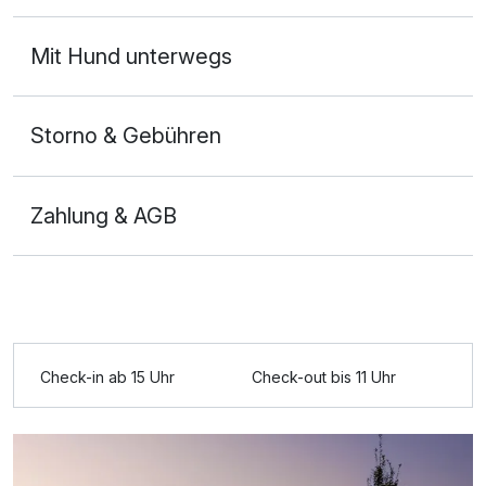
Ausstattung
Mit Hund unterwegs
Zusatznächte
Storno & Gebühren
Für 3 Tage
117,50 €
p.P. ab
Zahlung & AGB
Doppelzimmer Komfort
2 Erwachsene
Check-in ab 15 Uhr
Check-out bis 11 Uhr
Ausstattung
Zusatznächte