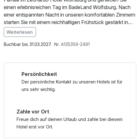
einen erlebnisreichen Tag im BadeLand Wolfsburg. Nach
einer entspannten Nacht in unseren komfortablen Zimmern
starten Sie mit einem reichhaltigen Frühstück gestärkt in
den Tag. Anschließend erwartet Sie im BadeLand
Weiterlesen
Wolfsburg Wasserspaß für Groß und Klein: Wellenbecken,
Im Angebot enthalten
rasante Rutschen sorgen für Action und Erholung zugleich.
1 Flasche Mineralwasser, Parkplatz, W-LAN Nutzung /
Buchbar bis 31.03.2027.
Nr: A135359-2491
Dank der zentralen Lage unseres Hotels erreichen Sie
Internetnutzung, kostenfreier Kaffee/Tee im Zimmer
zudem weitere Attraktionen wie die Autostadt oder das
Phaeno Science Center in kürzester Zeit. Bitte beachten
Persönlichkeit
Sie die geänderten Öffnungszeiten des BadeLandes an
Feiertagen.
Der persönliche Kontakt zu unseren Hotels ist für
uns sehr wichtig.
Das Angebot ist an Wochenenden und in den Ferien
buchbar.
Zahle vor Ort
Sichern Sie sich jetzt Ihre Familienauszeit und freuen Sie
Freue dich auf deinen Urlaub und zahle bei diesem
sich auf unvergessliche Momente in Wolfsburg.
Hotel erst vor Ort.