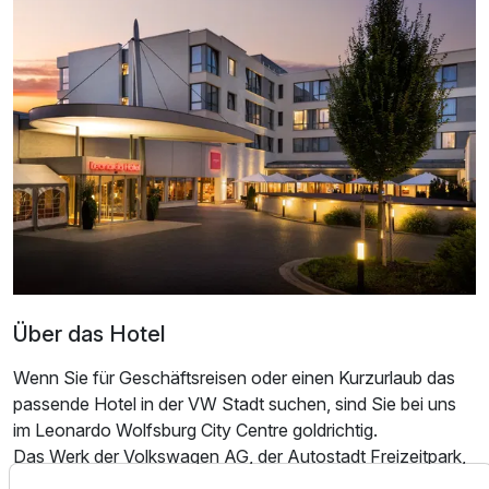
Für 3 Tage
107,50 €
p.P. ab
Einzelzimmer Komfort
1 Erwachsenen
Ausstattung
Zusatznächte
Über das Hotel
Wenn Sie für Geschäftsreisen oder einen Kurzurlaub das
Für 3 Tage
183,50 €
p.P. ab
passende Hotel in der VW Stadt suchen, sind Sie bei uns
im Leonardo Wolfsburg City Centre goldrichtig.
Das Werk der Volkswagen AG, der Autostadt Freizeitpark,
die Volkswagen Arena des Bundesligisten VFL Wolfsburg,