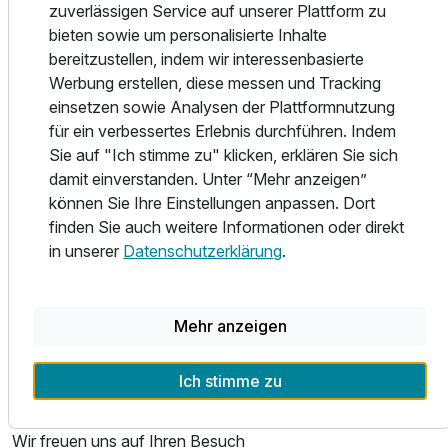
Klimaanlage, Flachbildfernseher mit Chromecast,
zuverlässigen Service auf unserer Plattform zu
Wasserkocher, WLAN und Direktwahltelefon ausgestattet.
bieten sowie um personalisierte Inhalte
Die Badezimmer verfügen über Wanne, WC und
bereitzustellen, indem wir interessenbasierte
Ausstattung
Haartrockner.
Werbung erstellen, diese messen und Tracking
einsetzen sowie Analysen der Plattformnutzung
Die Zimmer der Kategorie Superior gestalten Ihnen Ihren
Für 3 Tage
140,00 €
für ein verbessertes Erlebnis durchführen. Indem
p.P. ab
Aufenthalt mit einer Nespresso Heißgetränkemaschine,
Sie auf "Ich stimme zu" klicken, erklären Sie sich
kostenfreier Minibar, Kosmetikspiegel sowie einer
damit einverstanden. Unter “Mehr anzeigen”
hochwertigen Kosmetikserie noch angenehmer.
können Sie Ihre Einstellungen anpassen. Dort
finden Sie auch weitere Informationen oder direkt
Unsere Familienzimmer sind auf 41 qm mit 2 separaten
in unserer
Datenschutzerklärung
.
Schlafräumen ausgestattet.
Entdecken Sie die Dresdner Altstadt mit der Semperoper,
Mehr anzeigen
dem Zwinger, dem Stadtschloß, zahlreichen Museen und
Ausstellungen oder relaxen Sie am Elbufer mit der
Ich stimme zu
grandiosen Kulisse vor Augen.
Wir freuen uns auf Ihren Besuch