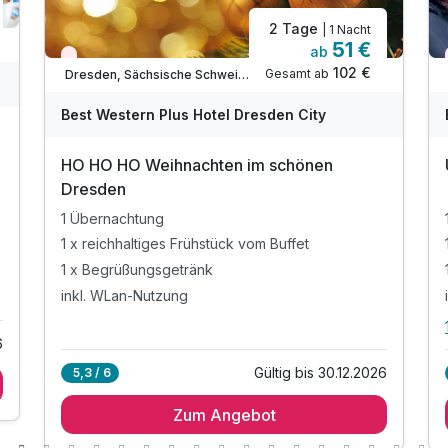
2 Tage
| 1 Nacht
51 €
ab
Aktuell ausgebucht
102 €
Gesamt ab
Dresden, Sächsische Schweiz / Elbsandsteingebirge
Best Western Plus Hotel Dresden City
HO HO HO Weihnachten im schönen
Dresden
1 Übernachtung
1 x reichhaltiges Frühstück vom Buffet
1 x Begrüßungsgetränk
inkl. WLan-Nutzung
6
Gültig bis 30.12.2026
5,3 / 6
Zum Angebot