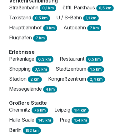
Verkehrsanbindung
Straßenbahn
öfftl. Parkhaus
0,1 km
0,5 km
Taxistand
U / S-Bahn
0,5 km
1,1 km
Hauptbahnhof
Autobahn
3 km
7 km
Flughafen
7 km
Erlebnisse
Parkanlage
Restaurant
0,3 km
0,5 km
Shopping
Stadtzentrum
0,5 km
1,5 km
Stadion
Kongreßzentrum
2 km
2,4 km
Messegelände
4 km
Größere Städte
Chemnitz
Leipzig
76 km
114 km
Halle Saale
Prag
145 km
154 km
Berlin
192 km