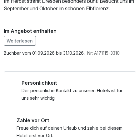
Im Herbst strahlt Dresden besonders bunt! Besucht uns im
September und Oktober im schönen Elbflorenz.
Im Angebot enthalten
1 Flasche Mineralwasser, W-LAN Nutzung /
Weiterlesen
Internetnutzung, Nutzung Öffentliches Internetterminal,
kostenfreier Kaffee/Tee im Zimmer
Buchbar vom 01.09.2026 bis 31.10.2026.
Nr: A171115-3310
Persönlichkeit
Der persönliche Kontakt zu unseren Hotels ist für
uns sehr wichtig.
Zahle vor Ort
Freue dich auf deinen Urlaub und zahle bei diesem
Hotel erst vor Ort.