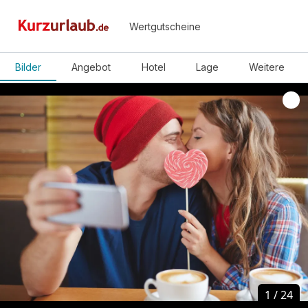
Wertgutscheine
Bilder
Angebot
Hotel
Lage
Weitere
1
1
/
/
24
24