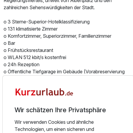
Regierungsviertels, unweit von Albertplatz und den
Für 3 Tage
128,00 €
p.P. ab
zahlreichen Sehenswürdigkeiten der Stadt.
o 3 Sterne-Superior-Hotelklassifizierung
o 131 klimatisierte Zimmer
o Komfortzimmer, Superiorzimmer, Familienzimmer
Doppelzimmer Superior
o Bar
o Frühstücksrestaurant
2 Erwachsene
o WLAN 512 kbit/s kostenfrei
o 24h Rezeption
o Öffentliche Tiefgarage im Gebäude (Vorabreservierung
möglich)
Sleep well. Live well:
In unseren Zimmern fühlen Sie sich wohl.
Auf 6 Etagen stehen Ihnen 131 Zimmer in frischem,
Wir schätzen Ihre Privatsphäre
modernen Design zur Verfügung.
Wir verwenden Cookies und ähnliche
Alle Zimmer sind für Sie mit einer individuell regelbaren
Technologien, um einen sicheren und