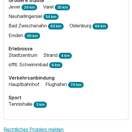
Größere Städte
Jever
Varel
26 km
35 km
Neuharlingersiel
54 km
Bad Zwischenahn
Oldenburg
63 km
64 km
Ausstattung
Emden
90 km
Erlebnisse
Zusatznächte
Stadtzentrum
Strand
4 km
öfftl. Schwimmbad
6 km
Für 3 Tage
225,00 €
p.P. ab
Verkehrsanbindung
Hauptbahnhof
Flughafen
70 km
Sport
Tennishalle
3 km
Rechtliches Problem melden