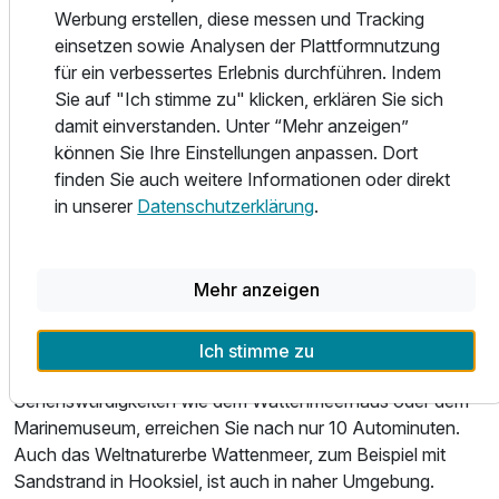
direkten Blick auf die Nordsee.
Werbung erstellen, diese messen und Tracking
einsetzen sowie Analysen der Plattformnutzung
Am Abend verwöhnt Sie das Team vom Panorama
für ein verbessertes Erlebnis durchführen. Indem
Restaurant mit kulinarischen Genüssen aus dem Bereich
Sie auf "Ich stimme zu" klicken, erklären Sie sich
Fisch und Fleisch, bevor Sie sich nach einem
damit einverstanden. Unter “Mehr anzeigen”
Schlummertrunk an der hoteleigenen Bar in Ihr gemütliches
können Sie Ihre Einstellungen anpassen. Dort
Bett legen.
finden Sie auch weitere Informationen oder direkt
Frühaufsteher? Kein Problem! Bei uns können Sie schon
Ausstattung
in unserer
Datenschutzerklärung
.
unter der Woche ab 6.00 Uhr und am Wochenende ab
7.00 Uhr ein reichhaltiges Frühstücksbuffet genießen. Was
Zusatznächte
natürlich bei einem Urlaub an der Nordsee nicht fehlen darf:
Mehr anzeigen
der Blick aufs Meer.
Für 3 Tage
155,00 €
p.P. ab
Das Nordseehotel ist ideal gelegen für ereignisreiche
Ich stimme zu
Ausflüge in die Region. Wilhelmshaven mit seinen
Sehenswürdigkeiten wie dem Wattenmeerhaus oder dem
Marinemuseum, erreichen Sie nach nur 10 Autominuten.
Auch das Weltnaturerbe Wattenmeer, zum Beispiel mit
Doppelzimmer Standard
Sandstrand in Hooksiel, ist auch in naher Umgebung.
2 Erwachsene