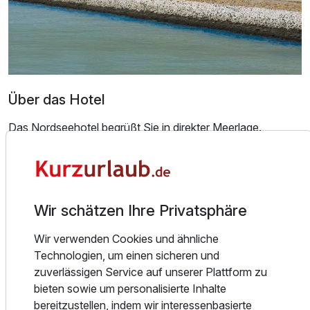
Zusatznächte
Für 3 Tage
166,00 €
p.P. ab
Über das Hotel
Das Nordseehotel begrüßt Sie in direkter Meerlage.
Doppelzimmer Seeseite
Kaum haben Sie das Auto abgestellt, weht Ihnen schon die
2 Erwachsene
Nordseeluft um die Nase. Noch schnell ein kurzer Blick
über den Deich bevor Sie unser herzliches Personal
Wir schätzen Ihre Privatsphäre
begrüßt.
Alle wichtigen Informationen bekommen? Dann schnell auf
Wir verwenden Cookies und ähnliche
unsere komfortabel eingerichteten Zimmer. Hier steht Ihnen
Technologien, um einen sicheren und
natürlich ein Flachbild-TV, ein eigenes Badezimmer mit
zuverlässigen Service auf unserer Plattform zu
Haartrockner, sowie kostenfreies W-Lan zur Verfügung.
bieten sowie um personalisierte Inhalte
Von einem Großteil unserer Zimmer genießen Sie den
bereitzustellen, indem wir interessenbasierte