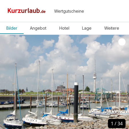
Wertgutscheine
Bilder
Angebot
Hotel
Lage
Weitere
1
1
/
/
34
34