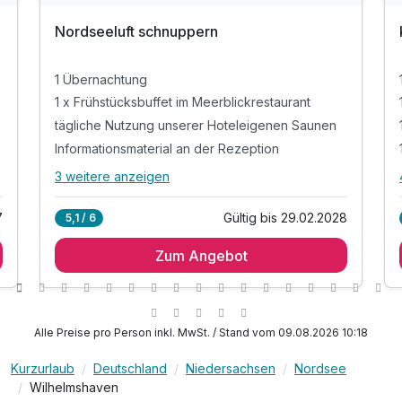
Nordseeluft schnuppern
1 Übernachtung
1 x Frühstücksbuffet im Meerblickrestaurant
tägliche Nutzung unserer Hoteleigenen Saunen
Informationsmaterial an der Rezeption
3 weitere anzeigen
Alle Inklusivleistungen
7 enthalten
7
Gültig bis 29.02.2028
5,1 / 6
1 Übernachtung
Zum Angebot
1 x Frühstücksbuffet im Meerblickrestaurant
tägliche Nutzung unserer Hoteleigenen Saunen
Informationsmaterial an der Rezeption
1 Flasche Wasser auf ihrem Zimmer
Alle Preise pro Person inkl. MwSt. / Stand vom 09.08.2026 10:18
inkl. Parkplatz
Kurzurlaub
Deutschland
Niedersachsen
Nordsee
inkl. W-Lan
Wilhelmshaven