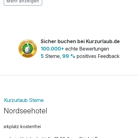
Mehr anzeigen
Eine Flasche Rotwein (Edition
20,50 €
Wattenmeer)
pro Stück
Eine Flasche Sekt
18,00 €
pro Stück
Sicher buchen bei Kurzurlaub.de
Eine Flasche Weißwein (Edition
20,50 €
100.000+
echte Bewertungen
Wattenmeer)
5
Sterne,
99 %
positives Feedback
pro Stück
Leihfahrrad
12,00 €
pro Person (1 Tag/e)
Kurzurlaub Sterne
Nordseehotel
Parkplatz kostenfrei