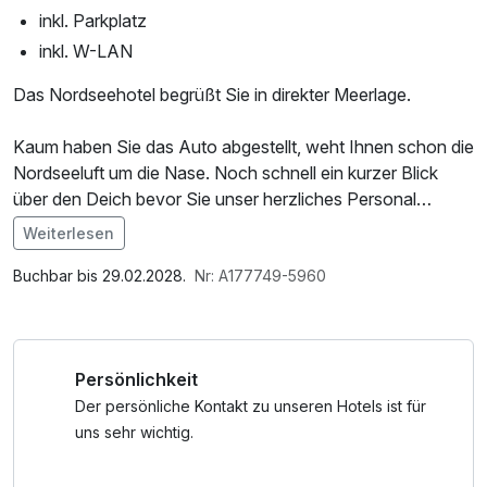
inkl. Parkplatz
inkl. W-LAN
Das Nordseehotel begrüßt Sie in direkter Meerlage.
Kaum haben Sie das Auto abgestellt, weht Ihnen schon die
Nordseeluft um die Nase. Noch schnell ein kurzer Blick
über den Deich bevor Sie unser herzliches Personal
begrüßt.
Weiterlesen
Im Angebot enthalten
Alle wichtigen Informationen bekommen? Dann schnell auf
1 Flasche Mineralwasser, Saunabenutzung, Saunatuch,
Buchbar bis 29.02.2028.
Nr: A177749-5960
unsere komfortabel eingerichteten Zimmer. Hier steht Ihnen
Parkplatz, Nutzung des Wellnessbereichs, W-LAN
natürlich ein Flachbild-TV, ein eigenes Badezimmer mit
Nutzung / Internetnutzung, Tageszeitung
Haartrockner, sowie kostenfreies W-Lan zur Verfügung.
Persönlichkeit
Von einem Großteil unserer Zimmer genießen Sie den
direkten Blick auf die Nordsee.
Der persönliche Kontakt zu unseren Hotels ist für
Am Abend verwöhnt Sie das Team vom Panorama
uns sehr wichtig.
Restaurant mit kulinarischen Genüssen aus dem Bereich
Fisch und Fleisch, bevor Sie sich nach einem