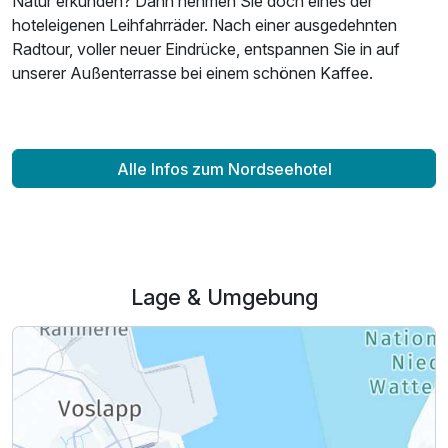
Natur erkunden? Dann nehmen Sie doch eines der
hoteleigenen Leihfahrräder. Nach einer ausgedehnten
Radtour, voller neuer Eindrücke, entspannen Sie in auf
unserer Außenterrasse bei einem schönen Kaffee.
Alle Infos zum Nordseehotel
Ausstattung
Lage & Umgebung
Zusatznächte
Für 3 Tage
108,00 €
p.P. ab