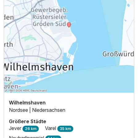
Einzelzimmer
1 Erwachsenen
Wilhelmshaven
Nordsee | Niedersachsen
Größere Städte
Jever
Varel
26 km
35 km
Neuharlingersiel