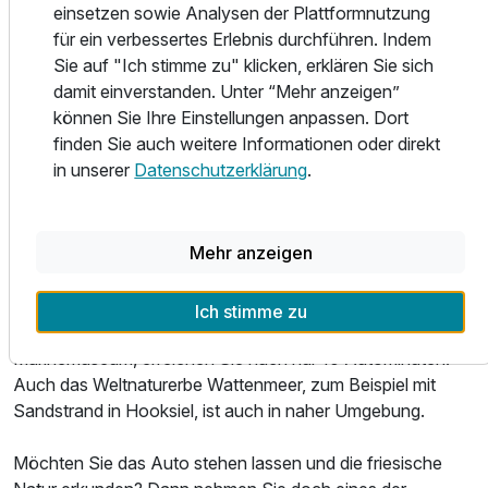
einsetzen sowie Analysen der Plattformnutzung
Restaurant mit kulinarischen Genüssen aus dem Bereich
für ein verbessertes Erlebnis durchführen. Indem
Fisch und Fleisch, bevor Sie sich nach einem
Sie auf "Ich stimme zu" klicken, erklären Sie sich
Schlummertrunk an der hoteleigenen Bar in Ihr gemütliches
damit einverstanden. Unter “Mehr anzeigen”
Bett legen.
können Sie Ihre Einstellungen anpassen. Dort
Frühaufsteher? Kein Problem! Bei uns können Sie schon
Ausstattung
finden Sie auch weitere Informationen oder direkt
unter der Woche ab 6.00 Uhr und am Wochenende ab
in unserer
Datenschutzerklärung
.
7.00 Uhr ein reichhaltiges Frühstücksbuffet genießen. Was
Zusatznächte
natürlich bei einem Urlaub an der Nordsee nicht fehlen darf:
der Blick aufs Meer.
Für 3 Tage
120,00 €
Mehr anzeigen
p.P. ab
Das Nordseehotel ist ideal gelegen für ereignisreiche
Ausflüge in die Region. Wilhelmshaven mit seinen
Ich stimme zu
Sehenswürdigkeiten wie dem Wattenmeerhaus oder dem
Marinemuseum, erreichen Sie nach nur 10 Autominuten.
Auch das Weltnaturerbe Wattenmeer, zum Beispiel mit
Doppelzimmer Standard
Sandstrand in Hooksiel, ist auch in naher Umgebung.
2 Erwachsene
Möchten Sie das Auto stehen lassen und die friesische