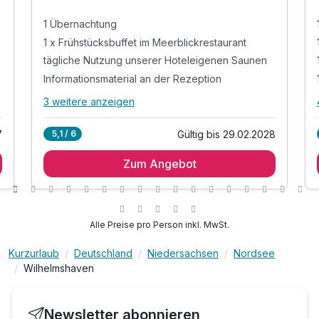
1 Übernachtung
1 x Frühstücksbuffet im Meerblickrestaurant
tägliche Nutzung unserer Hoteleigenen Saunen
Informationsmaterial an der Rezeption
3 weitere anzeigen
Alle Inklusivleistungen
7 enthalten
7
Gültig bis 29.02.2028
5,1 / 6
1 Übernachtung
Zum Angebot
1 x Frühstücksbuffet im Meerblickrestaurant
tägliche Nutzung unserer Hoteleigenen Saunen
Informationsmaterial an der Rezeption
1 Flasche Wasser auf ihrem Zimmer
Alle Preise pro Person inkl. MwSt.
inkl. Parkplatz
Kurzurlaub
Deutschland
Niedersachsen
Nordsee
inkl. W-Lan
Wilhelmshaven
Newsletter abonnieren