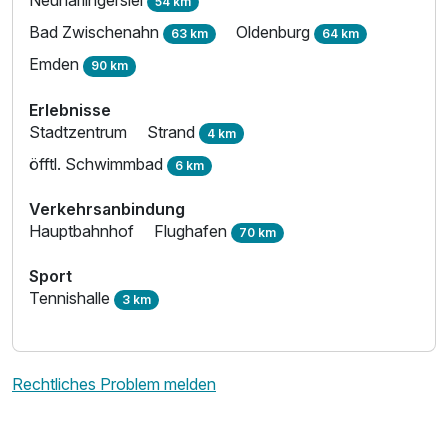
54 km
Bad Zwischenahn
Oldenburg
63 km
64 km
Ausstattung
Emden
90 km
Erlebnisse
Zusatznächte
Stadtzentrum
Strand
4 km
öfftl. Schwimmbad
6 km
Für 3 Tage
180,00 €
p.P. ab
Verkehrsanbindung
Hauptbahnhof
Flughafen
70 km
Sport
Tennishalle
3 km
Rechtliches Problem melden