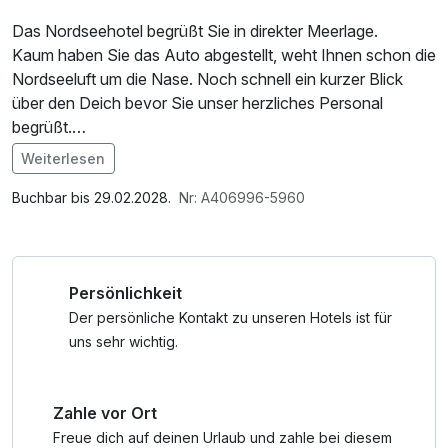
Das Nordseehotel begrüßt Sie in direkter Meerlage.
Kaum haben Sie das Auto abgestellt, weht Ihnen schon die
Nordseeluft um die Nase. Noch schnell ein kurzer Blick
über den Deich bevor Sie unser herzliches Personal
begrüßt.
Alle wichtigen Informationen bekommen? Dann schnell auf
Weiterlesen
unsere komfortabel eingerichteten Zimmer. Hier steht Ihnen
Im Angebot enthalten
natürlich ein Flachbild-TV, ein eigenes Badezimmer mit
1 Flasche Mineralwasser, Saunabenutzung, Saunatuch,
Buchbar bis 29.02.2028.
Nr: A406996-5960
Haartrockner, sowie kostenfreies W-Lan zur Verfügung.
Parkplatz, Nutzung des Wellnessbereichs, W-LAN
Von einem Großteil unserer Zimmer genießen Sie den
Nutzung / Internetnutzung, Tageszeitung
direkten Blick auf die Nordsee.
Persönlichkeit
Am Abend verwöhnt Sie das Team vom Panorama
Restaurant mit kulinarischen Genüssen aus dem Bereich
Der persönliche Kontakt zu unseren Hotels ist für
Fisch und Fleisch, bevor Sie sich nach einem
uns sehr wichtig.
Schlummertrunk an der hoteleigenen Bar in Ihr gemütliches
Bett legen.
Zahle vor Ort
Frühaufsteher? Kein Problem! Bei uns können Sie schon
unter der Woche ab 6.00 Uhr und am Wochenende ab
Freue dich auf deinen Urlaub und zahle bei diesem