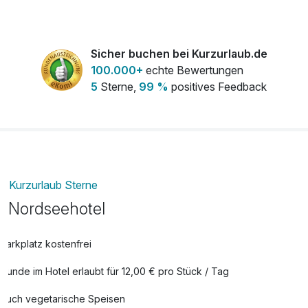
Eine Flasche Sekt
18,00 €
pro Stück
Sicher buchen bei Kurzurlaub.de
Eine Flasche Weißwein (Edition
20,50 €
100.000+
echte Bewertungen
Wattenmeer)
5
Sterne,
99 %
positives Feedback
pro Stück
Leihfahrrad
12,00 €
pro Person (1 Tag/e)
Kurzurlaub Sterne
Nordseehotel
Parkplatz kostenfrei
Hunde im Hotel erlaubt für 12,00 € pro Stück / Tag
Auch vegetarische Speisen