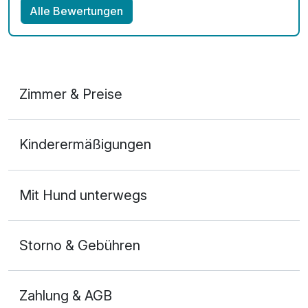
Alle Bewertungen
Zimmer & Preise
Doppelzimmer Komfort Seeseite
Kinderermäßigungen
2 Erwachsene und 1 Kind
Mit Hund unterwegs
Storno & Gebühren
Zahlung & AGB