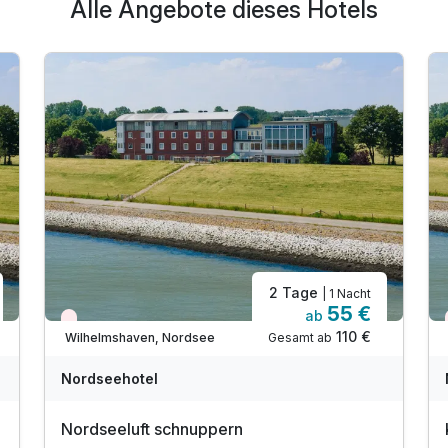
Alle Angebote dieses Hotels
2 Tage
| 1 Nacht
55 €
ab
Wieder frei ab November
110 €
Gesamt ab
Wilhelmshaven, Nordsee
Nordseehotel
Nordseeluft schnuppern