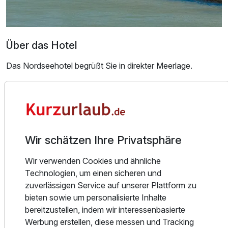
Für 3 Tage
131,00 €
p.P. ab
Über das Hotel
Das Nordseehotel begrüßt Sie in direkter Meerlage.
Doppelzimmer Seeseite
Kaum haben Sie das Auto abgestellt, weht Ihnen schon die
2 Erwachsene
Nordseeluft um die Nase. Noch schnell ein kurzer Blick
über den Deich bevor Sie unser herzliches Personal
begrüßt.
Wir schätzen Ihre Privatsphäre
Alle wichtigen Informationen bekommen? Dann schnell auf
unsere komfortabel eingerichteten Zimmer. Hier steht Ihnen
Wir verwenden Cookies und ähnliche
natürlich ein Flachbild-TV, ein eigenes Badezimmer mit
Technologien, um einen sicheren und
Haartrockner, sowie kostenfreies W-Lan zur Verfügung.
zuverlässigen Service auf unserer Plattform zu
Von einem Großteil unserer Zimmer genießen Sie den
bieten sowie um personalisierte Inhalte
direkten Blick auf die Nordsee.
bereitzustellen, indem wir interessenbasierte
Werbung erstellen, diese messen und Tracking
Am Abend verwöhnt Sie das Team vom Panorama