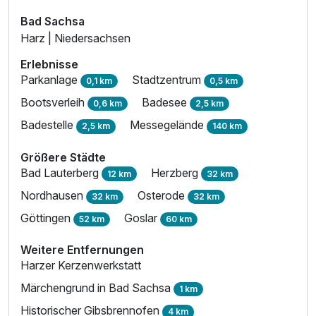
Bad Sachsa
Harz | Niedersachsen
Erlebnisse
Parkanlage
Stadtzentrum
0,1 km
0,5 km
Bootsverleih
Badesee
0,6 km
2,5 km
Badestelle
Messegelände
2,5 km
140 km
Größere Städte
Bad Lauterberg
Herzberg
12 km
32 km
Nordhausen
Osterode
32 km
32 km
Göttingen
Goslar
52 km
60 km
Weitere Entfernungen
Harzer Kerzenwerkstatt
Märchengrund in Bad Sachsa
1 km
Historischer Gibsbrennofen
4 km