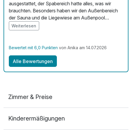
ausgestattet, der Spabereich hatte alles, was wir
brauchten. Besonders haben wir den Außenbereich
der Sauna und die Liegewiese am Außenpool
genossen. Das Personal war super, nett und
Weiterlesen
hilfsbereit.
Bewertet mit 6,0 Punkten
von Anika am 14.07.2026
Alle Bewertungen
Zimmer & Preise
Doppelzimmer Komfort
Kinderermäßigungen
2 Erwachsene