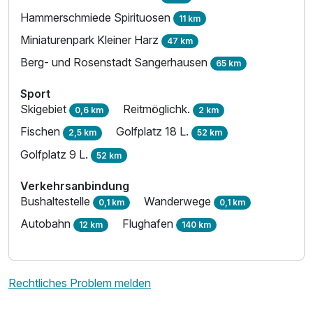
Hammerschmiede Spirituosen
11 km
Miniaturenpark Kleiner Harz
47 km
Berg- und Rosenstadt Sangerhausen
65 km
Sport
Skigebiet
Reitmöglichk.
0,6 km
2 km
Fischen
Golfplatz 18 L.
2,5 km
52 km
Golfplatz 9 L.
52 km
Verkehrsanbindung
Bushaltestelle
Wanderwege
0,1 km
0,1 km
Autobahn
Flughafen
12 km
140 km
Rechtliches Problem melden