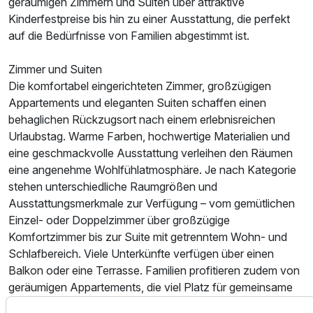
geräumigen Zimmern und Suiten über attraktive
Kinderfestpreise bis hin zu einer Ausstattung, die perfekt
auf die Bedürfnisse von Familien abgestimmt ist.
Zimmer und Suiten
Die komfortabel eingerichteten Zimmer, großzügigen
Appartements und eleganten Suiten schaffen einen
behaglichen Rückzugsort nach einem erlebnisreichen
Urlaubstag. Warme Farben, hochwertige Materialien und
eine geschmackvolle Ausstattung verleihen den Räumen
Ausstattung
eine angenehme Wohlfühlatmosphäre. Je nach Kategorie
stehen unterschiedliche Raumgrößen und
Ausstattungsmerkmale zur Verfügung – vom gemütlichen
Zusatznächte
Einzel- oder Doppelzimmer über großzügige
Komfortzimmer bis zur Suite mit getrenntem Wohn- und
Für 5 Tage
700,00 €
p.P. ab
Schlafbereich. Viele Unterkünfte verfügen über einen
Balkon oder eine Terrasse. Familien profitieren zudem von
geräumigen Appartements, die viel Platz für gemeinsame
Urlaubstage bieten.