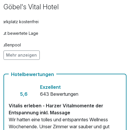
Göbel's Vital Hotel
Parkplatz kostenfrei
Gut bewertete Lage
Außenpool
Mehr anzeigen
Vielseitiger Wellnessbereich
Hunde im Hotel erlaubt für 20,00 € pro Stück / Tag
Hotelbewertungen
Auch vegetarische Speisen
Exzellent
Fahrradverleih
5,6
643 Bewertungen
Fitnessgeräte stehen bereit
Vitalis erleben - Harzer Vitalmomente der
Entspannung inkl. Massage
Kostenloses W-LAN
Wir hatten eine tolles und entspanntes Wellness
Wochenende. Unser Zimmer war sauber und gut
Zimmerservice verfügbar