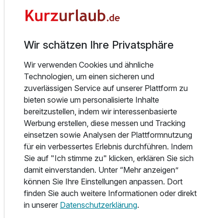
Kulinarik
Genuss gehört im Göbel’s Vital Hotel selbstverständlich
dazu. Im Restaurant „La Vida“ verwöhnt das Küchenteam
Wir schätzen Ihre Privatsphäre
seine Gäste mit abwechslungsreichen Gerichten,
regionalen Einflüssen und saisonalen Zutaten. Ein
Wir verwenden Cookies und ähnliche
reichhaltiges Frühstück sorgt für einen gelungenen Start in
Technologien, um einen sicheren und
den Tag, während am Abend – je nach gebuchter
zuverlässigen Service auf unserer Plattform zu
Verpflegung – ausgewählte Menüs oder
bieten sowie um personalisierte Inhalte
abwechslungsreiche Buffets zum Schlemmen einladen.
bereitzustellen, indem wir interessenbasierte
Werbung erstellen, diese messen und Tracking
Frühstücks-Schlemmerbuffet: Mo - Fr von 7 Uhr bis 10.30
einsetzen sowie Analysen der Plattformnutzung
Uhr, Sa & So von 7.30 - 11 Uhr
für ein verbessertes Erlebnis durchführen. Indem
Am Nachmittag verwöhnen wir Sie mit Kaffee & Kuchen
Sie auf "Ich stimme zu" klicken, erklären Sie sich
täglich von 13.30 Uhr - 16.30 Uhr
damit einverstanden. Unter “Mehr anzeigen”
Abendessen vom kalt-warmen Buffet im Hotelrestaurant
können Sie Ihre Einstellungen anpassen. Dort
„La Vida“ täglich von 17.30 Uhr - 21 Uhr
finden Sie auch weitere Informationen oder direkt
in unserer
Datenschutzerklärung
.
Für einen entspannten Ausklang bietet sich die Hotelbar