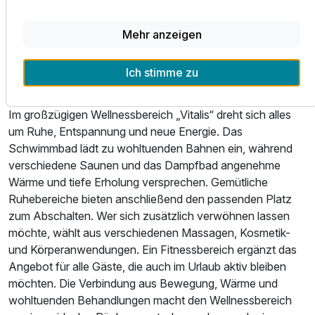
„Frind’s anno 1905“ an. Bei einem frisch gezapften Bier,
einem guten Glas Wein oder einem Cocktail lässt sich der
Mehr anzeigen
Urlaubstag hier in gemütlicher Atmosphäre Revue
passieren.
Ich stimme zu
Wellness und Erholung
Im großzügigen Wellnessbereich „Vitalis“ dreht sich alles
um Ruhe, Entspannung und neue Energie. Das
Schwimmbad lädt zu wohltuenden Bahnen ein, während
verschiedene Saunen und das Dampfbad angenehme
Wärme und tiefe Erholung versprechen. Gemütliche
Ruhebereiche bieten anschließend den passenden Platz
zum Abschalten. Wer sich zusätzlich verwöhnen lassen
möchte, wählt aus verschiedenen Massagen, Kosmetik-
und Körperanwendungen. Ein Fitnessbereich ergänzt das
Angebot für alle Gäste, die auch im Urlaub aktiv bleiben
möchten. Die Verbindung aus Bewegung, Wärme und
wohltuenden Behandlungen macht den Wellnessbereich