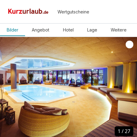
Wertgutscheine
Bilder
Angebot
Hotel
Lage
Weitere
1
1
/
/
27
27