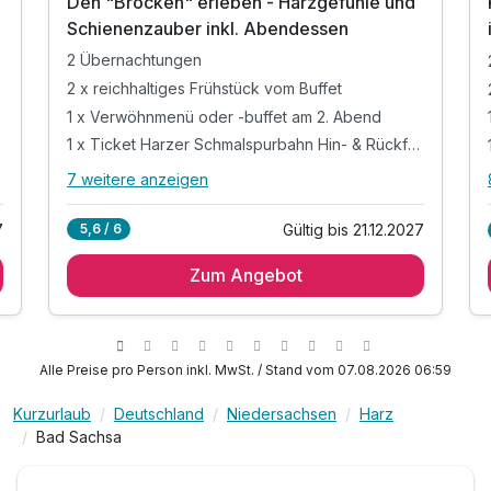
Den "Brocken" erleben - Harzgefühle und
Schienenzauber inkl. Abendessen
2 Übernachtungen
2 x reichhaltiges Frühstück vom Buffet
1 x Verwöhnmenü oder -buffet am 2. Abend
1 x Ticket Harzer Schmalspurbahn Hin- & Rückfahrt
7 weitere anzeigen
Alle Inklusivleistungen
11 enthalten
Gültig bis 21.12.2027
5,6 / 6
7
2 Übernachtungen
Zum Angebot
2 x reichhaltiges Frühstück vom Buffet
1 x Verwöhnmenü oder -buffet am 2. Abend
1 x Ticket Harzer Schmalspurbahn Hin- &
Rückfahrt
Alle Preise pro Person inkl. MwSt. / Stand vom 07.08.2026 06:59
1 x Glas Sekt zur Begrüßung
inkl. Wellnessbereichs „Vitalis SPA“ auf 1000qm
Kurzurlaub
Deutschland
Niedersachsen
Harz
Bad Sachsa
inkl. Vitalbar mit Wasser, Tee, Kaffee und Obst
inkl. Badetasche mit Leihbademantel und