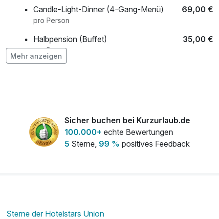
Candle-Light-Dinner (4-Gang-Menü)
69,00 €
pro Person
Halbpension (Buffet)
35,00 €
pro Person
Mehr anzeigen
Kinderpreis 10-14 Jahre "Familienspecial"
68,00 €
pro Tag
Kinderpreis 5-9 Jahre "Familienspecial"
48,00 €
pro Tag
Sicher buchen bei Kurzurlaub.de
100.000+
echte Bewertungen
SPA Verlängerung (Wellness am
20,00 €
5
Sterne,
99 %
positives Feedback
Abreisetag)
pro Person
Sterne der Hotelstars Union