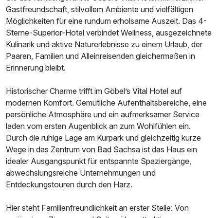
Gastfreundschaft, stilvollem Ambiente und vielfältigen
Möglichkeiten für eine rundum erholsame Auszeit. Das 4-
Ausstattung
Sterne-Superior-Hotel verbindet Wellness, ausgezeichnete
Kulinarik und aktive Naturerlebnisse zu einem Urlaub, der
Paaren, Familien und Alleinreisenden gleichermaßen in
Zusatznächte
Erinnerung bleibt.
Für 5 Tage
536,00 €
p.P. ab
Historischer Charme trifft im Göbel’s Vital Hotel auf
modernen Komfort. Gemütliche Aufenthaltsbereiche, eine
persönliche Atmosphäre und ein aufmerksamer Service
laden vom ersten Augenblick an zum Wohlfühlen ein.
Durch die ruhige Lage am Kurpark und gleichzeitig kurze
Wege in das Zentrum von Bad Sachsa ist das Haus ein
Doppelzimmer zur Einzelnutzung
idealer Ausgangspunkt für entspannte Spaziergänge,
1 Erwachsenen
abwechslungsreiche Unternehmungen und
Entdeckungstouren durch den Harz.
Hier steht Familienfreundlichkeit an erster Stelle: Von