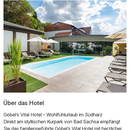
Für 5 Tage
500,00 €
p.P. ab
Doppelzimmer Superior
2 Erwachsene und 2 Kinder
Über das Hotel
Göbel’s Vital Hotel – Wohlfühlurlaub im Südharz
Direkt am idyllischen Kurpark von Bad Sachsa empfängt
Sie das familiengeführte Göbel’s Vital Hotel mit herzlicher