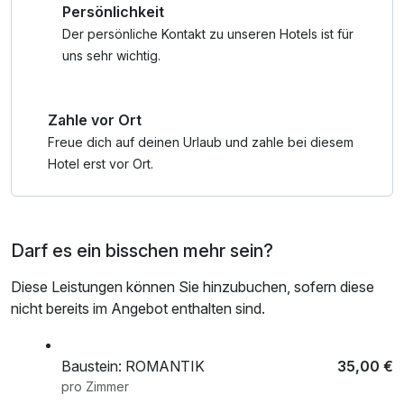
Persönlichkeit
Alltag hinter sich. In den liebevoll gestalteten
Ruhebereichen – sowohl im Innen- als auch im
Der persönliche Kontakt zu unseren Hotels ist für
Außenbereich – entfaltet sich nachhaltige
uns sehr wichtig.
Tiefenentspannung.
Zahle vor Ort
Die harmonische Verbindung hochwertiger, natürlicher
Materialien mit den Elementen Feuer, Erde, Luft und Wasser
Freue dich auf deinen Urlaub und zahle bei diesem
schafft eine wohltuende Atmosphäre der Ruhe, Balance
Hotel erst vor Ort.
und Achtsamkeit. Genießen Sie duftende Aromabäder,
intensive Saunamomente und wohltuende Massagen, die
Körper und Geist in Einklang bringen. Während Ihres
Darf es ein bisschen mehr sein?
Aufenthalts stehen Ihnen selbstverständlich ein
kuscheliger Bademantel sowie weiche Badetücher zur
Diese Leistungen können Sie hinzubuchen, sofern diese
Verfügung – für unbeschwerte Wellnessmomente von
nicht bereits im Angebot enthalten sind.
Anfang bis Ende.
Baustein: ROMANTIK
35,00 €
pro Zimmer