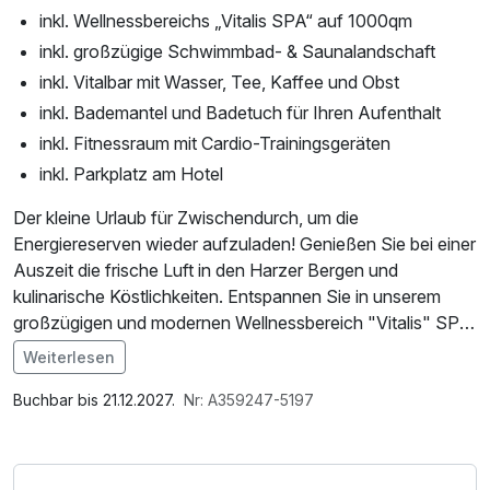
inkl. Wellnessbereichs „Vitalis SPA“ auf 1000qm
inkl. großzügige Schwimmbad- & Saunalandschaft
inkl. Vitalbar mit Wasser, Tee, Kaffee und Obst
inkl. Bademantel und Badetuch für Ihren Aufenthalt
inkl. Fitnessraum mit Cardio-Trainingsgeräten
inkl. Parkplatz am Hotel
Der kleine Urlaub für Zwischendurch, um die
Energiereserven wieder aufzuladen! Genießen Sie bei einer
Auszeit die frische Luft in den Harzer Bergen und
kulinarische Köstlichkeiten. Entspannen Sie in unserem
großzügigen und modernen Wellnessbereich "Vitalis" SPA.
Weiterlesen
Das „Vitalis SPA“ erstreckt sich über großzügige 1.000
Im Angebot enthalten
Quadratmeter und ist ein Rückzugsort für ganzheitliche
Saunabenutzung, Saunatuch, Leihbademantel, Parkplatz,
Buchbar bis 21.12.2027.
Nr: A359247-5197
Erholung. Tauchen Sie ein in pure Entspannung im
Nutzung des Fitnessbereichs, Nutzung des
stilvollen Schwimmbadbereich mit Innen- und Außenpool
Wellnessbereichs, W-LAN Nutzung / Internetnutzung,
oder lassen Sie in der weitläufigen Saunalandschaft den
Nutzung Öffentliches Internetterminal