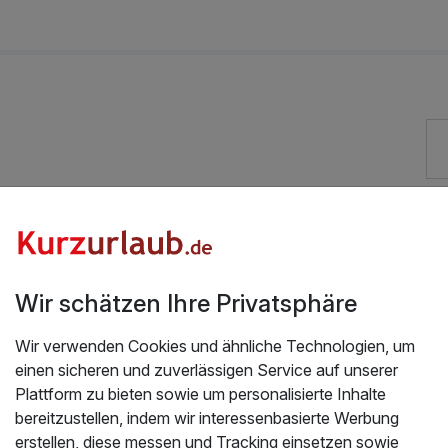
al"
68,00 €
"
48,00 €
setag)
20,00 €
Gut bewertete Lage
Vielseitiger Wellnessbereich
Wir schätzen Ihre Privatsphäre
Auch vegetarische Speisen
Fitnessgeräte stehen bereit
Wir verwenden Cookies und ähnliche Technologien, um
einen sicheren und zuverlässigen Service auf unserer
Zimmerservice verfügbar
Plattform zu bieten sowie um personalisierte Inhalte
bereitzustellen, indem wir interessenbasierte Werbung
erstellen, diese messen und Tracking einsetzen sowie