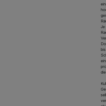
ei
286,50 €
p.P. ab
ho
ge
Rä
Je
Ra
Ve
Do
bi
Sch
ein
pr
die
Kul
Gen
sel
ve