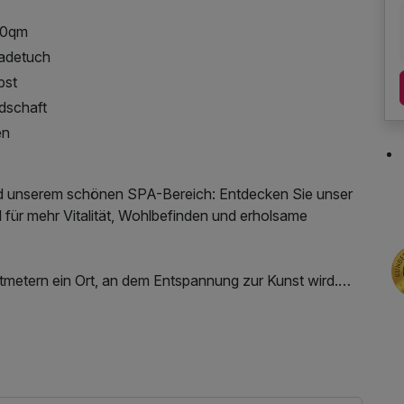
000qm
Badetuch
bst
dschaft
en
nd unserem schönen SPA-Bereich: Entdecken Sie unser
l für mehr Vitalität, Wohlbefinden und erholsame
atmetern ein Ort, an dem Entspannung zur Kunst wird.
wendungen verwöhnen, die Verspannungen lösen und
hochwertige Öle und erfahrene Hände bringen Körper
Parkplatz, Nutzung des Fitnessbereichs, Nutzung des
tzung, Nutzung Öffentliches Internetterminal
ol sowie die großzügige Saunalandschaft dazu ein,