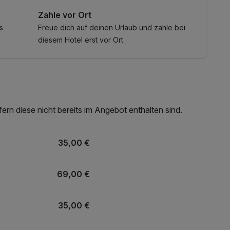
len Ruhebereichen – drinnen wie draußen – genießen Sie
Zahle vor Ort
onische Verbindung natürlicher Materialien mit den
ft eine Atmosphäre der Geborgenheit und tiefen
s
Freue dich auf deinen Urlaub und zahle bei
diesem Hotel erst vor Ort.
n kuscheliger Bademantel sowie weiche Badetücher zur
zur letzten Minute rundum entspannt fühlen.
rn diese nicht bereits im Angebot enthalten sind.
35,00 €
69,00 €
35,00 €