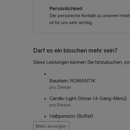
den Alltag vollständig loszulassen. In stilvol
Persönlichkeit
Momente der Stille und Regeneration. Die harm
Elementen Feuer, Erde, Luft und Wasser schaf
Der persönliche Kontakt zu unseren Hotel
Erholung.
ist für uns sehr wichtig.
Für Ihren Wellnessaufenthalt stehen Ihnen ei
Verfügung – damit Sie sich von der ersten bis 
Darf es ein bisschen mehr sein?
Diese Leistungen können Sie hinzubuchen, sofe
Baustein: ROMANTIK
pro Zimmer
Candle-Light-Dinner (4-Gang-Menü)
pro Person
Halbpension (Buffet)
pro Person
Mehr anzeigen