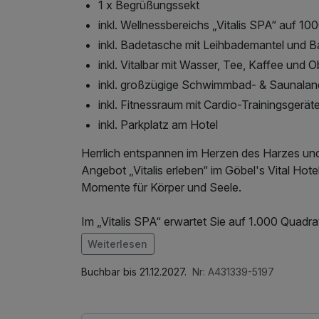
1 x Begrüßungssekt
inkl. Wellnessbereichs „Vitalis SPA“ auf 1
inkl. Badetasche mit Leihbademantel und 
inkl. Vitalbar mit Wasser, Tee, Kaffee und O
inkl. großzügige Schwimmbad- & Saunalan
inkl. Fitnessraum mit Cardio-Trainingsgerät
inkl. Parkplatz am Hotel
Herrlich entspannen im Herzen des Harzes u
Angebot „Vitalis erleben“ im Göbel's Vital Hote
Momente für Körper und Seele.
Im „Vitalis SPA“ erwartet Sie auf 1.000 Quadr
Lassen Sie sich bei wohltuenden Massagean
Weiterlesen
neue Energie schenken. Sanfte Berührungen, 
Im Angebot enthalten
und Geist wieder in Balance.
Saunabenutzung, Saunatuch, Leihbademantel, 
Buchbar bis 21.12.2027.
Nr: A431339-5197
Wellnessbereichs, W-LAN Nutzung / Internetnu
Ergänzend dazu laden der Innen- und Außenpo