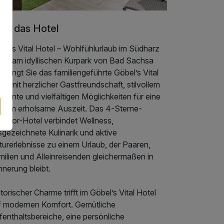
er das Hotel
el’s Vital Hotel – Wohlfühlurlaub im Südharz
rekt am idyllischen Kurpark von Bad Sachsa
fängt Sie das familiengeführte Göbel’s Vital
el mit herzlicher Gastfreundschaft, stilvollem
iente und vielfältigen Möglichkeiten für eine
ndum erholsame Auszeit. Das 4-Sterne-
erior-Hotel verbindet Wellness,
gezeichnete Kulinarik und aktive
turerlebnisse zu einem Urlaub, der Paaren,
ilien und Alleinreisenden gleichermaßen in
nnerung bleibt.
torischer Charme trifft im Göbel’s Vital Hotel
f modernen Komfort. Gemütliche
enthaltsbereiche, eine persönliche