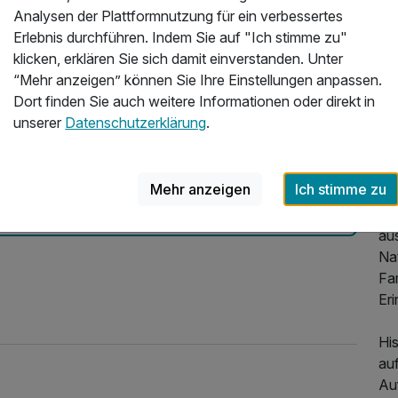
Analysen der Plattformnutzung für ein verbessertes
Erlebnis durchführen. Indem Sie auf "Ich stimme zu"
Üb
er Entspannung inkl. Massage
klicken, erklären Sie sich damit einverstanden. Unter
llness Wochenende. Unser Zimmer war sauber und gut
“Mehr anzeigen” können Sie Ihre Einstellungen anpassen.
Göb
as wir brauchten. Besonders haben wir den
Dort finden Sie auch weitere Informationen oder direkt in
Di
e am Außenpool genossen. Das Personal war super,
unserer
Datenschutzerklärung
.
emp
Hot
026
Amb
Mehr anzeigen
Ich stimme zu
ru
Sup
aus
Na
Fam
Eri
His
au
Auf