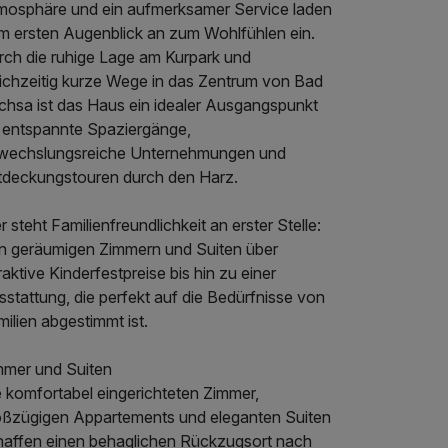
mosphäre und ein aufmerksamer Service laden
m ersten Augenblick an zum Wohlfühlen ein.
rch die ruhige Lage am Kurpark und
eichzeitig kurze Wege in das Zentrum von Bad
chsa ist das Haus ein idealer Ausgangspunkt
r entspannte Spaziergänge,
wechslungsreiche Unternehmungen und
tdeckungstouren durch den Harz.
r steht Familienfreundlichkeit an erster Stelle:
n geräumigen Zimmern und Suiten über
raktive Kinderfestpreise bis hin zu einer
stattung, die perfekt auf die Bedürfnisse von
ilien abgestimmt ist.
mmer und Suiten
e komfortabel eingerichteten Zimmer,
oßzügigen Appartements und eleganten Suiten
haffen einen behaglichen Rückzugsort nach