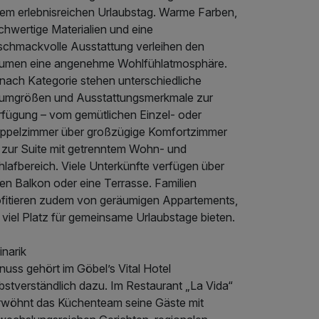
nem erlebnisreichen Urlaubstag. Warme Farben,
chwertige Materialien und eine
schmackvolle Ausstattung verleihen den
umen eine angenehme Wohlfühlatmosphäre.
 nach Kategorie stehen unterschiedliche
umgrößen und Ausstattungsmerkmale zur
rfügung – vom gemütlichen Einzel- oder
ppelzimmer über großzügige Komfortzimmer
s zur Suite mit getrenntem Wohn- und
lafbereich. Viele Unterkünfte verfügen über
en Balkon oder eine Terrasse. Familien
ofitieren zudem von geräumigen Appartements,
 viel Platz für gemeinsame Urlaubstage bieten.
inarik
uss gehört im Göbel’s Vital Hotel
bstverständlich dazu. Im Restaurant „La Vida“
rwöhnt das Küchenteam seine Gäste mit