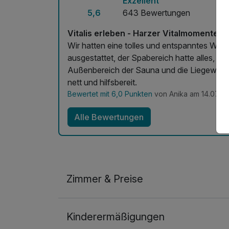
Exzellent
5,6
643 Bewertungen
Vitalis erleben - Harzer Vitalmomente d
Wir hatten eine tolles und entspanntes We
ausgestattet, der Spabereich hatte alles, w
Außenbereich der Sauna und die Liegewies
nett und hilfsbereit.
Bewertet mit 6,0 Punkten
von Anika am 14.07.2
Alle Bewertungen
Zimmer & Preise
Doppelzimmer Komfort
Kinderermäßigungen
2 Erwachsene