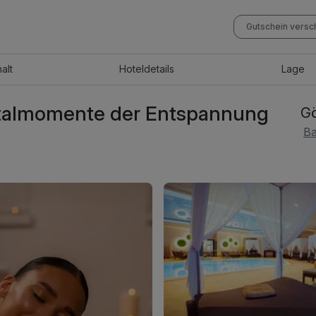
Gutschein vers
halt
Hotel
details
Lage
 Vitalmomente der Entspannung
Gö
Ba