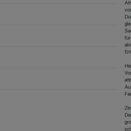
At
vo
Du
gl
Sa
fü
ab
En
Hie
Vo
att
Aus
Fam
Zi
Di
gr
sc