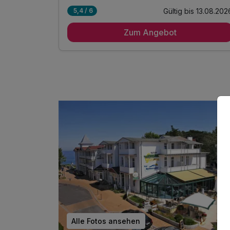
Gültig bis 13.08.202
5,4 / 6
4 Übernachtungen in der Waldhotelanlage
Zum Angebot
4 x reichhaltiges Frühstück vom Buffet
1 x Begrüßungsgetränk
1 x romantisches Candlelight-Dinner
inkl. Nutzung von Schwimmbad
Alle Fotos ansehen