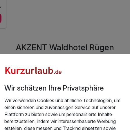
6
AKZENT Waldhotel Rügen
Das Akzent Waldhotel Göhren/Rügen, seine
Appartements und das Restaurant
Wir schätzen Ihre Privatsphäre
Friesenstube mit der Störtebeker Schenke ist
ein Familienbetrieb, welcher auch
Wir verwenden Cookies und ähnliche Technologien, um
entsprechend familiär geführt wird.
einen sicheren und zuverlässigen Service auf unserer
Plattform zu bieten sowie um personalisierte Inhalte
Die Hotelanlage befindet sich in allerbester
bereitzustellen, indem wir interessenbasierte Werbung
Lage des Ostseebades Göhren, oberhalb der
erstellen, diese messen und Tracking einsetzen sowie