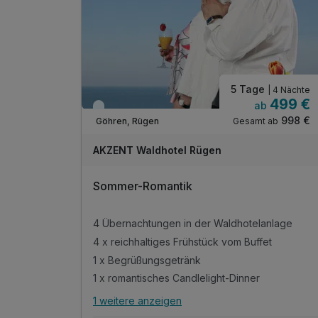
5 Tage
| 4 Nächte
499 €
ab
Kurzfristig verfügbar
998 €
Gesamt ab
Göhren, Rügen
AKZENT Waldhotel Rügen
Sommer-Romantik
4 Übernachtungen in der Waldhotelanlage
4 x reichhaltiges Frühstück vom Buffet
1 x Begrüßungsgetränk
1 x romantisches Candlelight-Dinner
1 weitere anzeigen
Alle Inklusivleistungen
5 enthalten