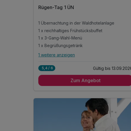
Rügen-Tag 1 ÜN
1 Übernachtung in der Waldhotelanlage
1 x reichhaltiges Frühstücksbuffet
1 x 3-Gang-Wahl-Menü
1 x Begrüßungsgetränk
1 weitere anzeigen
Alle Inklusivleistungen
5 enthalten
Gültig bis 13.09.202
5,4 / 6
1 Übernachtung in der Waldhotelanlage
Zum Angebot
1 x reichhaltiges Frühstücksbuffet
1 x 3-Gang-Wahl-Menü
1 x Begrüßungsgetränk
inkl. WLAN Nutzung