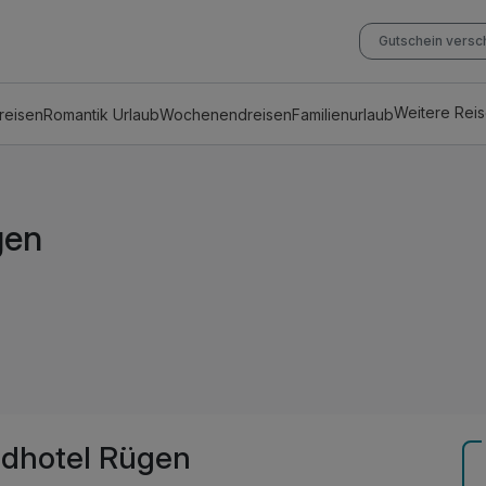
Gutschein vers
Weitere Rei
reisen
Romantik Urlaub
Wochenendreisen
Familienurlaub
gen
dhotel Rügen