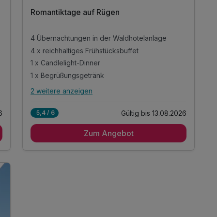
Romantiktage auf Rügen
4 Übernachtungen in der Waldhotelanlage
4 x reichhaltiges Frühstücksbuffet
1 x Candlelight-Dinner
1 x Begrüßungsgetränk
2 weitere anzeigen
Alle Inklusivleistungen
6 enthalten
6
Gültig bis 13.08.2026
5,4 / 6
4 Übernachtungen in der Waldhotelanlage
Zum Angebot
4 x reichhaltiges Frühstücksbuffet
1 x Candlelight-Dinner
1 x Begrüßungsgetränk
inkl. Nutzung des Schwimmbades
inkl. Nutzung der Sauna