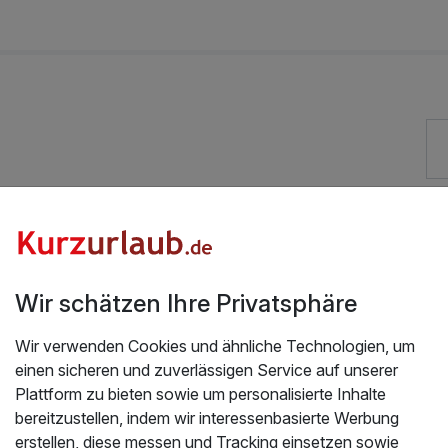
28,00 €
50,00 €
Exzellent bewertete Lage
t
Auch vegetarische Speisen
Wir schätzen Ihre Privatsphäre
Kostenloses W-LAN
Wir verwenden Cookies und ähnliche Technologien, um
einen sicheren und zuverlässigen Service auf unserer
Plattform zu bieten sowie um personalisierte Inhalte
bereitzustellen, indem wir interessenbasierte Werbung
erstellen, diese messen und Tracking einsetzen sowie