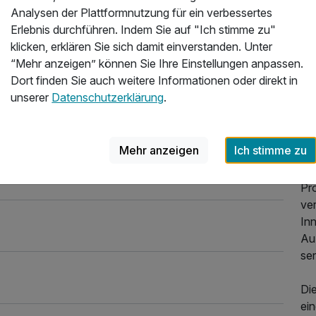
Analysen der Plattformnutzung für ein verbessertes
Erlebnis durchführen. Indem Sie auf "Ich stimme zu"
Üb
t
klicken, erklären Sie sich damit einverstanden. Unter
025
“Mehr anzeigen” können Sie Ihre Einstellungen anpassen.
Das
Dort finden Sie auch weitere Informationen oder direkt in
im 
unserer
Datenschutzerklärung
.
Se
wu
Mehr anzeigen
Ich stimme zu
Uns
Res
Pro
ve
In
Au
ser
Di
ein