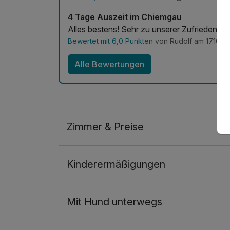
4 Tage Auszeit im Chiemgau
Alles bestens! Sehr zu unserer Zufriedenhei
Bewertet mit 6,0 Punkten
von Rudolf am 17.10.2
Alle Bewertungen
Zimmer & Preise
Doppelzimmer Komfort Balkon
Kinderermäßigungen
2 Erwachsene und 1 Kind
Mit Hund unterwegs