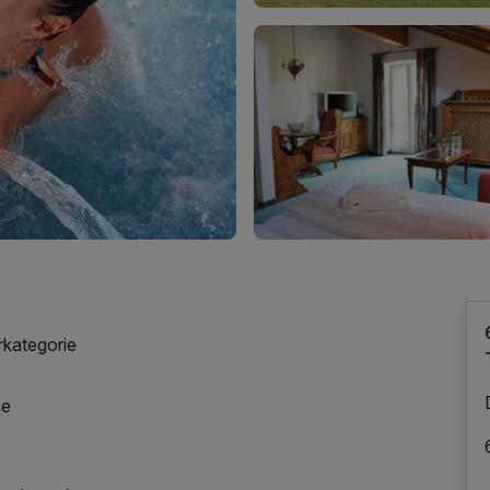
rkategorie
me