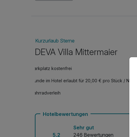
Flasche Weisswein
pro Stück
Strauß rote Rosen
pro Stück
Kurzurlaub Sterne
DEVA Villa Mittermaier
Parkplatz kostenfrei
Hunde im Hotel erlaubt für 20,00 € pro Stück / Nach
Fahrradverleih
Hotelbewertungen
Sehr gut
5,2
246 Bewertungen