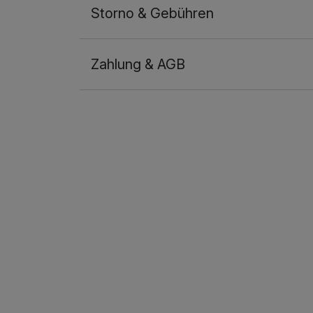
Storno & Gebühren
Zahlung & AGB
Ausstattung
Für 6 Tage
Juniorsuite/n
2 Erwachsene und 2 Kinder