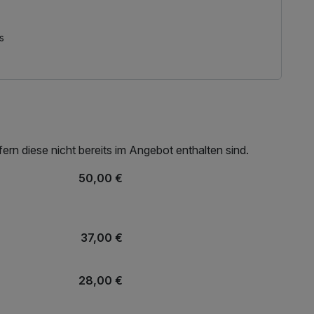
em für Wintersportbegeisterte.
rten benannt. Im Hotel-Restaurant können Sie anhand
s
r der Wintersportlegende und Namensgeberin unseres
 Jahren erhalten die gleichen Arrangement-Leistungen
rn diese nicht bereits im Angebot enthalten sind.
 von Verfügbarkeit und Saison.
50,00 €
37,00 €
28,00 €