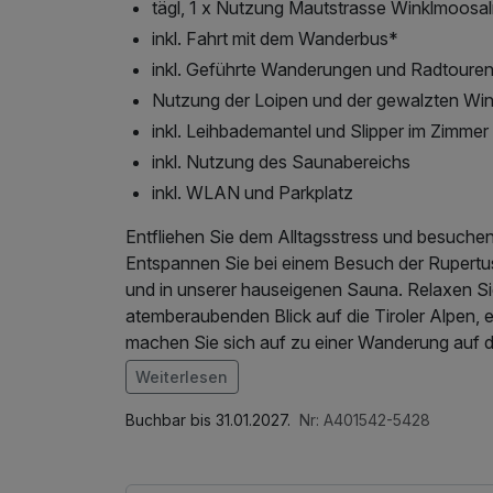
tägl, 1 x Nutzung Mautstrasse Winklmoos
inkl. Fahrt mit dem Wanderbus*
inkl. Geführte Wanderungen und Radtoure
Nutzung der Loipen und der gewalzten Wi
inkl. Leihbademantel und Slipper im Zimmer
inkl. Nutzung des Saunabereichs
inkl. WLAN und Parkplatz
Entfliehen Sie dem Alltagsstress und besuchen 
Entspannen Sie bei einem Besuch der Rupertu
und in unserer hauseigenen Sauna. Relaxen Si
atemberaubenden Blick auf die Tiroler Alpen, 
machen Sie sich auf zu einer Wanderung auf d
mit einem 4-Gang-Menü in unserem Restauran
Weiterlesen
Im Angebot enthalten
Ob Wandern, Radfahren oder Mountainbiken, un
Saunabenutzung, Saunatuch, Leihbademantel,
Buchbar bis 31.01.2027.
Nr: A401542-5428
Viele der schönsten Wanderwege und Radwan
entdecken.