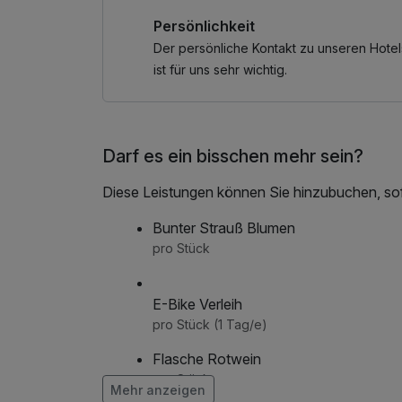
Persönlichkeit
Etwas ganz Besonderes bietet unsere Villa zud
Unsere Suiten sind nach berühmten Ski-Abfah
Der persönliche Kontakt zu unseren Hotel
vieler Fotos und Ausstellungsstücke das Flai
ist für uns sehr wichtig.
Hauses, Rosi Mittermaier erleben.
Zusätzlich gebuchte Kinder zwischen 2 und 17
Darf es ein bisschen mehr sein?
wie die beiden vollzahlenden Erwachsenen.
Diese Leistungen können Sie hinzubuchen, sofe
*im Rahmen der Gästekarte. Angebot abhängig
Bunter Strauß Blumen
pro Stück
E-Bike Verleih
pro Stück (1 Tag/e)
Flasche Rotwein
pro Stück
Mehr anzeigen