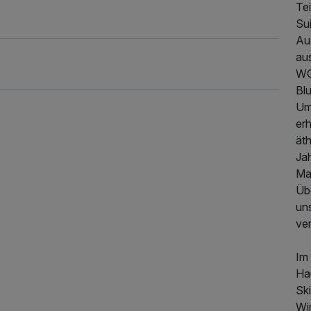
Te
Sui
Aus
aus
WC
Bl
Um
erh
ät
Ja
Ma
Üb
397,50 €
p.P. ab
un
ve
Im 
Hau
Ski
Wi