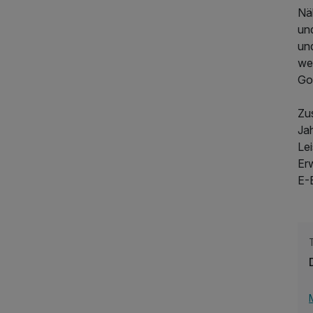
Nä
un
un
we
Gol
Zu
Ja
Le
Er
E-
435,00 €
p.P. ab