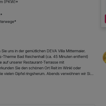
alm (PKW)*
n*
nterwege*
Sie uns in der gemütlichen DEVA Villa Mittermaier.
s-Therme Bad Reichenhall (ca. 45 Minuten entfernt)
e auf unserer Restaurant-Terrasse mit
erkunden Sie den schönen Ort Reit im Winkl oder
ie vielen Gipfel ringsherum. Abends verwöhnen wir Sie
t.
sere Umgebung bietet für jeden das Richtige.
 Parkplatz, W-LAN Nutzung / Internetnutzung
derwege Chiemgaus können Sie von Reit im Winkl aus