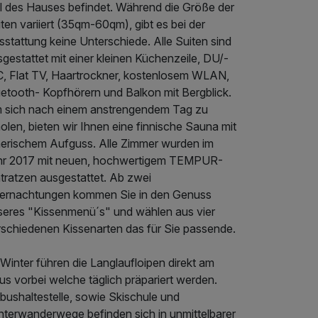
il des Hauses befindet. Während die Größe der
ten variiert (35qm-60qm), gibt es bei der
stattung keine Unterschiede. Alle Suiten sind
gestattet mit einer kleinen Küchenzeile, DU/-
, Flat TV, Haartrockner, kostenlosem WLAN,
uetooth- Kopfhörern und Balkon mit Bergblick.
 sich nach einem anstrengendem Tag zu
olen, bieten wir Ihnen eine finnische Sauna mit
herischem Aufguss. Alle Zimmer wurden im
hr 2017 mit neuen, hochwertigem TEMPUR-
tratzen ausgestattet. Ab zwei
ernachtungen kommen Sie in den Genuss
seres "Kissenmenü´s" und wählen aus vier
rschiedenen Kissenarten das für Sie passende.
Winter führen die Langlaufloipen direkt am
s vorbei welche täglich präpariert werden.
bushaltestelle, sowie Skischule und
nterwanderwege befinden sich in unmittelbarer