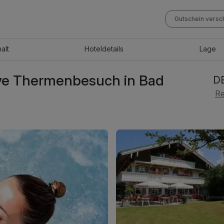
Gutschein vers
halt
Hotel
details
Lage
ive Thermenbesuch in Bad
DE
Re