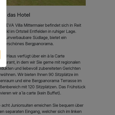
er das Hotel
 DEVA Villa Mittermaier befindet sich in Reit
Winkl im Ortsteil Entfelden in ruhiger Lage.
ine unverbaubare Südlage, bietet ein
nderschönes Bergpanorama.
er Haus verfügt über ein à la Carte
taurant, in dem wir Sie gerne mit regionalen
dukten und liebevoll zubereiteten Gerichten
rwöhnen. Wir bieten Ihnen 90 Sitzplätze im
nenraum und eine Bergpanorama Terrasse im
ßenbereich mit 120 Sitzplätzen. Das Frühstück
vieren wir a´la carte (kein Buffet).
e acht Juniorsuiten erreichen Sie bequem über
en separaten Eingang, welcher sich im linken