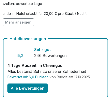
Exzellent bewertete Lage
Hunde im Hotel erlaubt für 20,00 € pro Stück / Nacht
Mehr anzeigen
Auch vegetarische Speisen
Fahrradverleih
Hotelbewertungen
Kostenloses W-LAN
Sehr gut
5,2
246 Bewertungen
4 Tage Auszeit im Chiemgau
Alles bestens! Sehr zu unserer Zufriedenheit
Bewertet mit 6,0 Punkten
von Rudolf am 17.10.2025
Alle Bewertungen