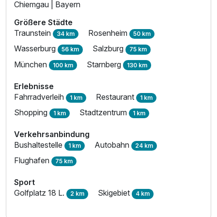
Chiemgau | Bayern
Größere Städte
Traunstein
Rosenheim
34 km
50 km
Wasserburg
Salzburg
56 km
75 km
München
Starnberg
100 km
130 km
Erlebnisse
Fahrradverleih
Restaurant
1 km
1 km
Shopping
Stadtzentrum
1 km
1 km
Verkehrsanbindung
Bushaltestelle
Autobahn
1 km
24 km
Flughafen
75 km
Sport
Golfplatz 18 L.
Skigebiet
2 km
4 km