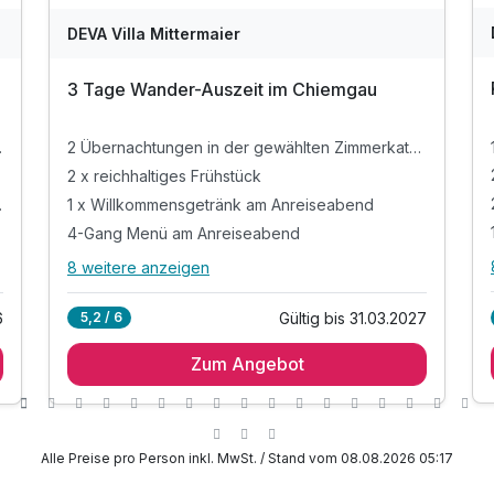
DEVA Villa Mittermaier
3 Tage Wander-Auszeit im Chiemgau
kategorie
2 Übernachtungen in der gewählten Zimmerkategorie
2 x reichhaltiges Frühstück
eiseabend
1 x Willkommensgetränk am Anreiseabend
4-Gang Menü am Anreiseabend
8 weitere anzeigen
Alle Inklusivleistungen
12 enthalten
6
Gültig bis 31.03.2027
5,2 / 6
2 Übernachtungen in der gewählten
Zimmerkategorie
Zum Angebot
2 x reichhaltiges Frühstück
1 x Willkommensgetränk am Anreiseabend
4-Gang Menü am Anreiseabend
Alle Preise pro Person inkl. MwSt. / Stand vom 08.08.2026 05:17
1 x gemütliches Kaiserschmarrn-Essen