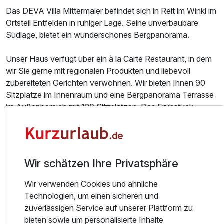
Das DEVA Villa Mittermaier befindet sich in Reit im Winkl im
Ortsteil Entfelden in ruhiger Lage. Seine unverbaubare
Südlage, bietet ein wunderschönes Bergpanorama.
Unser Haus verfügt über ein à la Carte Restaurant, in dem
Ausstattung
wir Sie gerne mit regionalen Produkten und liebevoll
zubereiteten Gerichten verwöhnen. Wir bieten Ihnen 90
Für 5 Tage
250,00 €
p.P. ab
Sitzplätze im Innenraum und eine Bergpanorama Terrasse
im Außenbereich mit 120 Sitzplätzen. Das Frühstück
servieren wir a´la carte (kein Buffet).
Die acht Juniorsuiten erreichen Sie bequem über einen
separaten Eingang, welcher sich im linken Teil des Hauses
Suite/n
Wir schätzen Ihre Privatsphäre
befindet. Während die Größe der Suiten variiert (35qm-
2 Erwachsene und 2 Kinder
60qm), gibt es bei der Ausstattung keine Unterschiede. Alle
Wir verwenden Cookies und ähnliche
Suiten sind ausgestattet mit einer kleinen Küchenzeile,
Technologien, um einen sicheren und
DU/-WC, Flat TV, Haartrockner, kostenlosem WLAN,
zuverlässigen Service auf unserer Plattform zu
Bluetooth- Kopfhörern und Balkon mit Bergblick. Um sich
bieten sowie um personalisierte Inhalte