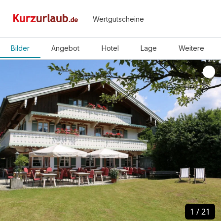
Wertgutscheine
Bilder
Angebot
Hotel
Lage
Weitere
1
1
/
/
21
21