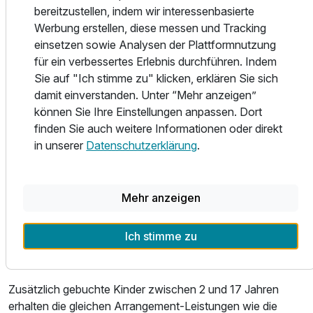
nach einem anstrengendem Tag zu erholen, bieten wir
bereitzustellen, indem wir interessenbasierte
Ihnen eine finnische Sauna mit ätherischem Aufguss. Alle
Werbung erstellen, diese messen und Tracking
Zimmer wurden im Jahr 2017 mit neuen, hochwertigem
einsetzen sowie Analysen der Plattformnutzung
TEMPUR- Matratzen ausgestattet. Ab zwei
für ein verbessertes Erlebnis durchführen. Indem
Übernachtungen kommen Sie in den Genuss unseres
Sie auf "Ich stimme zu" klicken, erklären Sie sich
"Kissenmenü´s" und wählen aus vier verschiedenen
damit einverstanden. Unter “Mehr anzeigen”
Kissenarten das für Sie passende.
können Sie Ihre Einstellungen anpassen. Dort
finden Sie auch weitere Informationen oder direkt
Im Winter führen die Langlaufloipen direkt am Haus vorbei
in unserer
Datenschutzerklärung
.
welche täglich präpariert werden. Skibushaltestelle, sowie
Ausstattung
Skischule und Winterwanderwege befinden sich in
unmittelbarer Nähe. Großer Parkplatz am Haus. Das
Mehr anzeigen
Hallen- und Freibad, Tennishallen und –plätze, Wander-
Für 5 Tage
290,00 €
p.P. ab
und Spazierwege und das Ortszentrum sind in wenigen
Ich stimme zu
Minuten zu erreichen. Den 18-Loch Golfplatz erreichen Sie
in fünf Autominuten.
Zusätzlich gebuchte Kinder zwischen 2 und 17 Jahren
erhalten die gleichen Arrangement-Leistungen wie die