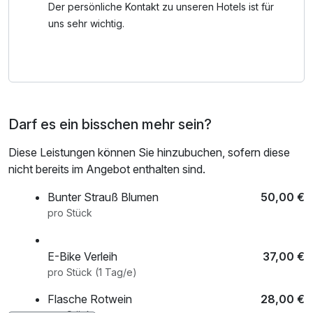
vieler Fotos und Ausstellungsstücke das Flair der
Der persönliche Kontakt zu unseren Hotels ist für
Wintersportlegende und Namensgeberin unseres Hauses,
uns sehr wichtig.
Rosi Mittermaier erleben.
Zwischen Steinplatte und Chiemsee gelegen liegt das als
Wintersportort berühmt gewordene Reit im Winkl.
Wie wäre es auch mit einem Tagesausflug ins
Darf es ein bisschen mehr sein?
nahegelegene Tirol? Zum Beispiel in unseren Nachbarort
Kössen oder an den Walchsee? Die Grenze zu Österreich
Diese Leistungen können Sie hinzubuchen, sofern diese
befindet sich direkt hinter dem Ortsausgang von Reit im
nicht bereits im Angebot enthalten sind.
Winkl.
Bunter Strauß Blumen
50,00 €
Ob Wandern, Radfahren oder Mountainbiken, unsere
pro Stück
Umgebung bietet für jeden das Richtige.
Viele der schönsten Wanderwege und Radwanderwege
E-Bike Verleih
37,00 €
Chiemgaus können Sie von Reit im Winkl aus entdecken.
pro Stück (1 Tag/e)
Also zögern Sie nicht und besuchen Sie uns! Die
Chiemgauer Gipfel warten auf Sie!
Flasche Rotwein
28,00 €