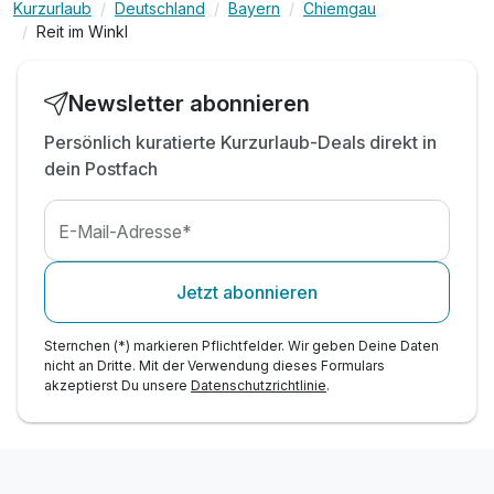
Lunchpaket für einen Tag
Kurzurlaub
Deutschland
Bayern
Chiemgau
Reit im Winkl
tägl. 1 x Nutzung Mautstrasse Winklmoosalm
(PKW)*
inkl. Fahrt mit dem Wanderbus*
Newsletter abonnieren
inkl. Tourentagebuch*
Persönlich kuratierte Kurzurlaub-Deals direkt in
Nutzung der Loipen und der gewalzten
dein Postfach
Winterwege*
inkl. Flauschiger Bademantel im Zimmer
inkl. Nutzung der Sauna im Hotel
E-Mail-Adresse*
Jetzt abonnieren
Sternchen (*) markieren Pflichtfelder. Wir geben Deine Daten
nicht an Dritte. Mit der Verwendung dieses Formulars
akzeptierst Du unsere
Datenschutzrichtlinie
.