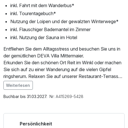
inkl. Fahrt mit dem Wanderbus*
inkl. Tourentagebuch*
Nutzung der Loipen und der gewalzten Winterwege*
inkl. Flauschiger Bademantel im Zimmer
inkl. Nutzung der Sauna im Hotel
Entfliehen Sie dem Alltagsstress und besuchen Sie uns in
der gemütlichen DEVA Villa Mittermaier.
Erkunden Sie den schönen Ort Reit im Winkl oder machen
Sie sich auf zu einer Wanderung auf die vielen Gipfel
ringsherum. Relaxen Sie auf unserer Restaurant-Terrasse
mit atemberaubenden Blick auf die Tiroler Alpen oder
Weiterlesen
entspannen Sie in unserer hauseigenen Sauna.
Im Angebot enthalten
Saunabenutzung, Saunatuch, Leihbademantel, Parkplatz,
Buchbar bis 31.03.2027.
Nr: A415269-5428
Für Wintersportbegeisterte bietet unsere Villa zudem etwas
W-LAN Nutzung / Internetnutzung
ganz Besonderes.
Unsere Suiten sind alle nach berühmten Ski-Abfahrten
Persönlichkeit
benannt. Und im Hotel-Restaurant können Sie anhand