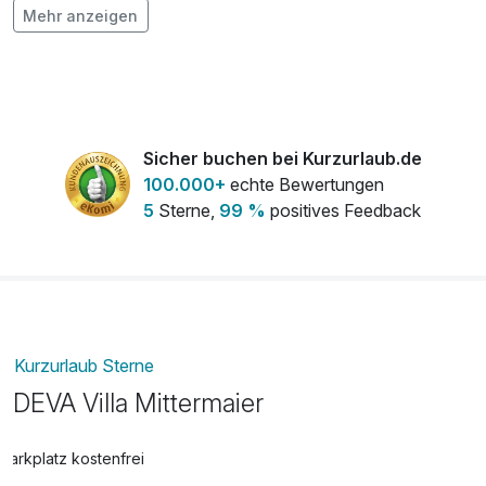
pro Stück
Mehr anzeigen
*im Rahmen der Gästekarte. Angebot abhängig von
Flasche Weisswein
28,00 €
Verfügbarkeit und Saison.
pro Stück
Strauß rote Rosen
50,00 €
pro Stück
Sicher buchen bei Kurzurlaub.de
100.000+
echte Bewertungen
5
Sterne,
99 %
positives Feedback
Kurzurlaub Sterne
DEVA Villa Mittermaier
Parkplatz kostenfrei