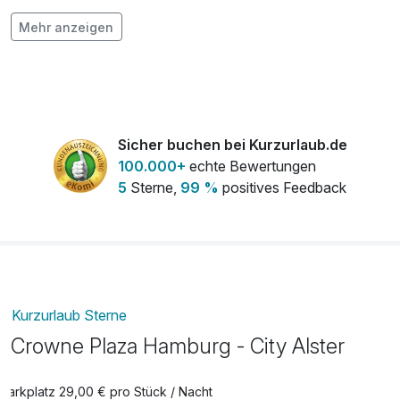
Flasche Prosecco
56,00 €
Mehr anzeigen
pro Stück
Flasche Rotwein
38,00 €
pro Stück
Flasche Weisswein
32,50 €
Sicher buchen bei Kurzurlaub.de
pro Stück
100.000+
echte Bewertungen
5
Sterne,
99 %
positives Feedback
Hund
15,00 €
pro Nacht (1 Tag/e)
Obstkorb
15,00 €
pro Zimmer
Kurzurlaub Sterne
Crowne Plaza Hamburg - City Alster
Parkplatz 29,00 € pro Stück / Nacht