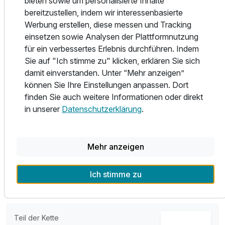
bieten sowie um personalisierte Inhalte
trendigen Stadtteil St. Georg entfernt, wo Sie internationale
bereitzustellen, indem wir interessenbasierte
kulinarische Küche genießen können. WLAN ist inklusive
Werbung erstellen, diese messen und Tracking
und es gibt zahlreiche Steckdosen und Lademöglichkeiten
einsetzen sowie Analysen der Plattformnutzung
für Ihre Konnektivität. Im Hotelmarkt können Sie rund um
für ein verbessertes Erlebnis durchführen. Indem
die Uhr Getränke und Snacks kaufen und beim
Sie auf "Ich stimme zu" klicken, erklären Sie sich
Frühstücksbuffet gibt es eine Live-Kochstation.
damit einverstanden. Unter “Mehr anzeigen”
können Sie Ihre Einstellungen anpassen. Dort
Vom Hotel aus können Sie zu Fuß den Hamburger
finden Sie auch weitere Informationen oder direkt
Hauptbahnhof erreichen und die Sehenswürdigkeiten wie
in unserer
Datenschutzerklärung
.
die Hamburger Geschichte, die HafenCity, das UNESCO-
Ausstattung
Weltkulturerbe Speicherstadt und die Elbphilharmonie
besuchen. Genießen Sie eine exquisite und vielseitige
Zusatznächte
Mehr anzeigen
Küche sowie die perfekte Kombination aus stilvollem
Design und Gemütlichkeit für einen unvergesslichen
Aufenthalt.
Für 6 Tage
689,00 €
Ich stimme zu
p.P. ab
Teil der Kette