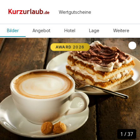
Wertgutscheine
Bilder
Angebot
Hotel
Lage
Weitere
AWARD
2026
1
1
/
/
37
37