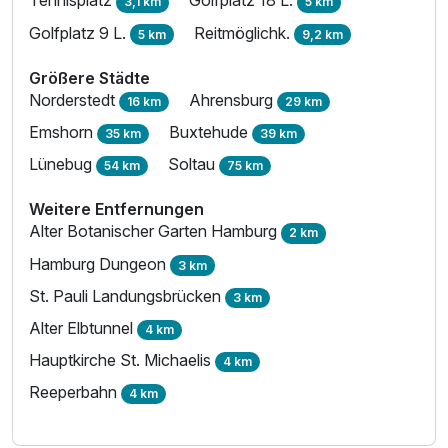
Tennisplatz
Golfplatz 18 L.
3,1 km
5 km
Golfplatz 9 L.
Reitmöglichk.
5 km
9,2 km
Größere Städte
Norderstedt
Ahrensburg
16 km
29 km
Emshorn
Buxtehude
35 km
39 km
Lünebug
Soltau
54 km
75 km
Weitere Entfernungen
Alter Botanischer Garten Hamburg
2 km
Hamburg Dungeon
3 km
St. Pauli Landungsbrücken
3 km
Alter Elbtunnel
4 km
Hauptkirche St. Michaelis
4 km
Reeperbahn
4 km