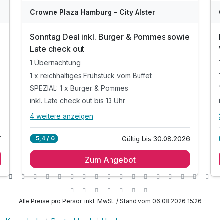
WAR
W
Crowne Plaza Hamburg - City Alster
D
202
2
Sonntag Deal inkl. Burger & Pommes sowie
6
6
Late check out
1 Übernachtung
1 x reichhaltiges Frühstück vom Buffet
SPEZIAL: 1 x Burger & Pommes
inkl. Late check out bis 13 Uhr
4 weitere anzeigen
Alle Inklusivleistungen
8 enthalten
7
Gültig bis 30.08.2026
5,4 / 6
1 Übernachtung
Zum Angebot
1 x reichhaltiges Frühstück vom Buffet
SPEZIAL: 1 x Burger & Pommes
inkl. Late check out bis 13 Uhr
1 x Flasche Wasser zur Begrüßung auf dem
Alle Preise pro Person inkl. MwSt. / Stand vom 06.08.2026 15:26
Zimmer