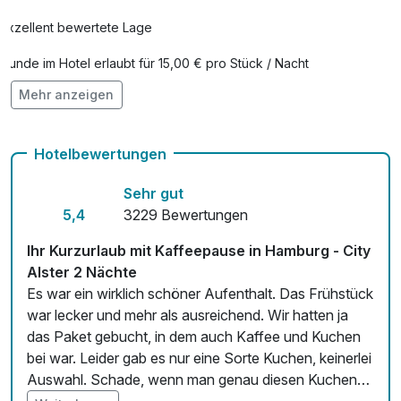
Exzellent bewertete Lage
Hunde im Hotel erlaubt für 15,00 € pro Stück / Nacht
Mehr anzeigen
Check-out bis 12 Uhr
Auch vegetarische Speisen
Hotelbewertungen
Fitnessgeräte stehen bereit
Sehr gut
Kostenloses W-LAN
5,4
3229 Bewertungen
Mit Hotelbar
Ihr Kurzurlaub mit Kaffeepause in Hamburg - City
Alster 2 Nächte
Es war ein wirklich schöner Aufenthalt. Das Frühstück
war lecker und mehr als ausreichend. Wir hatten ja
das Paket gebucht, in dem auch Kaffee und Kuchen
bei war. Leider gab es nur eine Sorte Kuchen, keinerlei
Auswahl. Schade, wenn man genau diesen Kuchen
nicht mag.