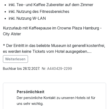
inkl. Tee- und Kaffee Zubereiter auf dem Zimmer
inkl. Nutzung des Fitnessbereiches
inkl. Nutzung W-LAN
Kurzurlaub mit Kaffeepause im Crowne Plaza Hamburg -
City Alster
* Der Eintritt in das beliebte Museum ist generell kostenfrei,
es werden keine Tickets vom Hotel ausgegeben.
Öffnungszeiten: Dienstag bis Sonntag: 10:00 - 17:00 Uhr /
Weiterlesen
Montags und an gesetzlichen Feiertagen geschlossen.
Im Angebot enthalten
1 Flasche Mineralwasser, Nutzung des Fitnessbereichs, W-
Buchbar bis 28.12.2027.
Nr: A440429-2299
LAN Nutzung / Internetnutzung, kostenfreier Kaffee/Tee
im Zimmer
Persönlichkeit
Der persönliche Kontakt zu unseren Hotels ist für
uns sehr wichtig.