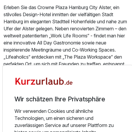
Ausstattung
Erleben Sie das Crowne Plaza Hamburg City Alster, ein
stilvolles Design-Hotel inmitten der vielfältigen Stadt
Hamburg im eleganten Stadtteil Hohenfelde und nahe zum
Zusatznächte
Ufer der Alster gelegen. Neben renovierten Zimmern – den
weltweit patentierten „Work Life Rooms“ - findet man hier
Für 6 Tage
384,50 €
p.P. ab
eine innovative All Day Gastronomie sowie neue
inspirierende Meetingräume und Co-Working Spaces.
„Lifeaholics“ entdecken mit „The Plaza Workspace“ den
perfekten Ort, um sich mit Freunden zu treffen, entspannt
zu arbeiten oder einfach in einem angenehmen Ambiente
zu verweilen. Das Highlight beim Betreten unseres Hauses
Einzelzimmer Standard
ist unser Bar-Restaurant "The Plaza".
1 Erwachsenen und 1 Kind
Wir schätzen Ihre Privatsphäre
Für Workout-Fans laden der Fitnessraum mit den neuesten
ergonomischen Geräten oder die Alster-Jogging-Strecke
Wir verwenden Cookies und ähnliche
von 7,5 km ein. Das Hotel bietet auch zwei finnischen
Technologien, um einen sicheren und
Saunas sowie einen Ruhebereich.
zuverlässigen Service auf unserer Plattform zu
Das moderne Stadthotel ist nur wenige Gehminuten vom