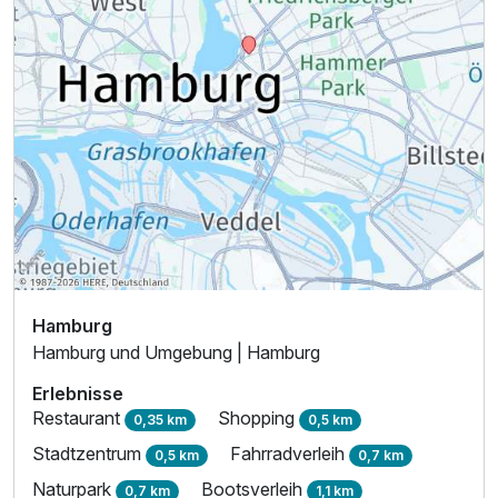
Zusatznächte
Für 6 Tage
484,50 €
p.P. ab
Twinbettzimmer
2 Erwachsene
Hamburg
Hamburg und Umgebung | Hamburg
Erlebnisse
Restaurant
Shopping
0,35 km
0,5 km
Stadtzentrum
Fahrradverleih
0,5 km
0,7 km
Naturpark
Bootsverleih
0,7 km
1,1 km