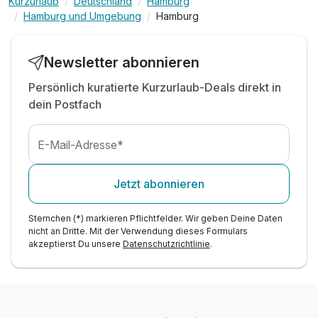
inkl. Tee- und Kaffee Zubereiter auf dem Zimmer
Kurzurlaub
Deutschland
Hamburg
Hamburg und Umgebung
Hamburg
inkl. Nutzung des Fitnessbereiches
inkl. Nutzung W-Lan
Newsletter abonnieren
Persönlich kuratierte Kurzurlaub-Deals direkt in
dein Postfach
E-Mail-Adresse*
Jetzt abonnieren
Sternchen (*) markieren Pflichtfelder. Wir geben Deine Daten
nicht an Dritte. Mit der Verwendung dieses Formulars
akzeptierst Du unsere
Datenschutzrichtlinie
.