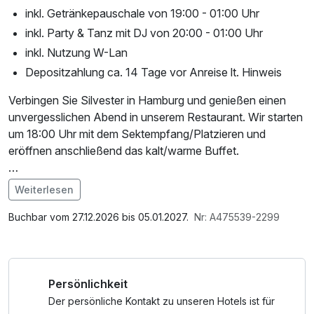
inkl. Getränkepauschale von 19:00 - 01:00 Uhr
inkl. Party & Tanz mit DJ von 20:00 - 01:00 Uhr
inkl. Nutzung W-Lan
Depositzahlung ca. 14 Tage vor Anreise lt. Hinweis
Verbingen Sie Silvester in Hamburg und genießen einen
unvergesslichen Abend in unserem Restaurant. Wir starten
um 18:00 Uhr mit dem Sektempfang/Platzieren und
eröffnen anschließend das kalt/warme Buffet.
Im Zeitraum von 19:00 - 01:00 Uhr sind alle alkoholfreien
Weiterlesen
Getränke, Bier, Hausweine und Sekt in Ihrer
Im Angebot enthalten
Getränkepauschale enthalten.
1 Flasche Mineralwasser, Nutzung des Fitnessbereichs, W-
Buchbar vom 27.12.2026 bis 05.01.2027.
Nr: A475539-2299
LAN Nutzung / Internetnutzung, kostenfreier Kaffee/Tee
Zusätzlich legt unser DJ von 20:00 - 01:00 Uhr auf. Bitte
im Zimmer
beachten Sie, dass das Programm um 01:00 Uhr endet.
Persönlichkeit
Bitte beachten Sie, dass mit Ablauf der kostenfreien
Der persönliche Kontakt zu unseren Hotels ist für