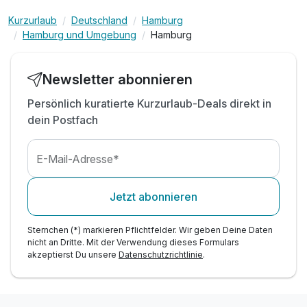
Zimmer
inkl. Tee- und Kaffee Zubereiter auf dem Zimmer
Kurzurlaub
Deutschland
Hamburg
Hamburg und Umgebung
Hamburg
inkl. Nutzung des Fitnessbereiches
inkl. Nutzung W-Lan
Newsletter abonnieren
Persönlich kuratierte Kurzurlaub-Deals direkt in
dein Postfach
E-Mail-Adresse*
Jetzt abonnieren
Sternchen (*) markieren Pflichtfelder. Wir geben Deine Daten
nicht an Dritte. Mit der Verwendung dieses Formulars
akzeptierst Du unsere
Datenschutzrichtlinie
.