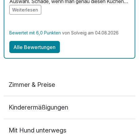
Auswahl. Schade, wenn man genau diesen Kuchen
nicht mag.
Weiterlesen
Bewertet mit 6,0 Punkten
von Solveig am 04.08.2026
Alle Bewertungen
Zimmer & Preise
Doppelzimmer Premium
Kinderermäßigungen
2 Erwachsene
Mit Hund unterwegs