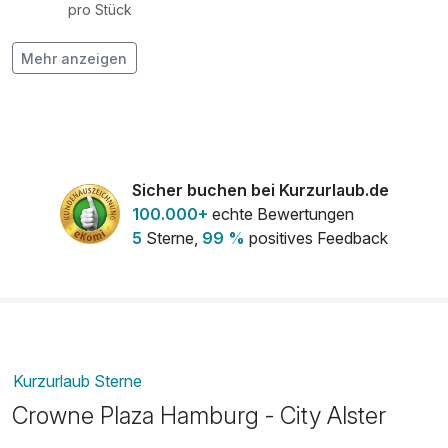
pro Stück
Flasche Prosecco
56,00 €
Mehr anzeigen
pro Stück
Flasche Rotwein
38,00 €
pro Stück
Flasche Weisswein
32,50 €
Sicher buchen bei Kurzurlaub.de
pro Stück
100.000+
echte Bewertungen
5
Sterne,
99 %
positives Feedback
Hund
15,00 €
pro Nacht (1 Tag/e)
Obstkorb
15,00 €
pro Zimmer
Kurzurlaub Sterne
Crowne Plaza Hamburg - City Alster