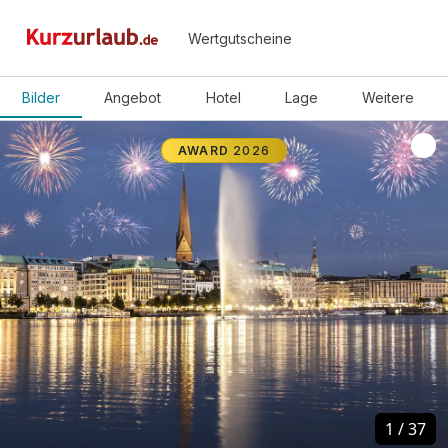
Wertgutscheine
Bilder
Angebot
Hotel
Lage
Weitere
AWARD
2026
1
1
/
/
37
37