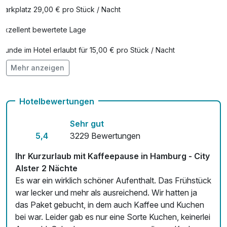
Parkplatz 29,00 € pro Stück / Nacht
Exzellent bewertete Lage
Hunde im Hotel erlaubt für 15,00 € pro Stück / Nacht
Mehr anzeigen
Check-out bis 12 Uhr
Auch vegetarische Speisen
Hotelbewertungen
Fitnessgeräte stehen bereit
Sehr gut
Kostenloses W-LAN
5,4
3229 Bewertungen
Mit Hotelbar
Ihr Kurzurlaub mit Kaffeepause in Hamburg - City
Alster 2 Nächte
Es war ein wirklich schöner Aufenthalt. Das Frühstück
war lecker und mehr als ausreichend. Wir hatten ja
das Paket gebucht, in dem auch Kaffee und Kuchen
bei war. Leider gab es nur eine Sorte Kuchen, keinerlei