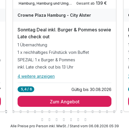
139 €
Gesamt ab
Hamburg, Hamburg und Umgebung
A
WAR
W
Crowne Plaza Hamburg - City Alster
D
202
2
Sonntag Deal inkl. Burger & Pommes sowie
6
6
Late check out
1 Übernachtung
1 x reichhaltiges Frühstück vom Buffet
a
SPEZIAL: 1 x Burger & Pommes
inkl. Late check out bis 13 Uhr
4 weitere anzeigen
Alle Inklusivleistungen
8 enthalten
7
Gültig bis 30.08.2026
5,4 / 6
1 Übernachtung
Zum Angebot
1 x reichhaltiges Frühstück vom Buffet
a
SPEZIAL: 1 x Burger & Pommes
inkl. Late check out bis 13 Uhr
1 x Flasche Wasser zur Begrüßung auf dem
Alle Preise pro Person inkl. MwSt. / Stand vom 06.08.2026 05:39