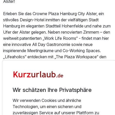
Alster!
Ausstattung
Erleben Sie das Crowne Plaza Hamburg City Alster, ein
stilvolles Design-Hotel inmitten der vielfältigen Stadt
Hamburg im eleganten Stadtteil Hohenfelde und nahe zum
Zusatznächte
Ufer der Alster gelegen. Neben renovierten Zimmern – den
weltweit patentierten „Work Life Rooms“ - findet man hier
Für 6 Tage
729,00 €
p.P. ab
eine innovative All Day Gastronomie sowie neue
inspirierende Meetingräume und Co-Working Spaces.
„Lifeaholics“ entdecken mit „The Plaza Workspace“ den
perfekten Ort, um sich mit Freunden zu treffen, entspannt
zu arbeiten oder einfach in einem angenehmen Ambiente
zu verweilen. Das Highlight beim Betreten unseres Hauses
Einzelzimmer Standard
ist unser Bar-Restaurant "The Plaza".
1 Erwachsenen und 1 Kind
Wir schätzen Ihre Privatsphäre
Für Workout-Fans laden der Fitnessraum mit den neuesten
ergonomischen Geräten oder die Alster-Jogging-Strecke
Wir verwenden Cookies und ähnliche
von 7,5 km ein. Das Hotel bietet auch zwei finnischen
Technologien, um einen sicheren und
Saunas sowie einen Ruhebereich.
zuverlässigen Service auf unserer Plattform zu