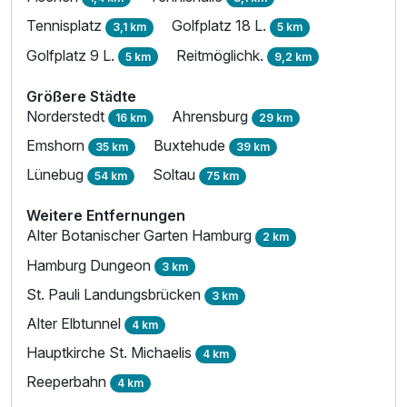
Tennisplatz
Golfplatz 18 L.
3,1 km
5 km
Golfplatz 9 L.
Reitmöglichk.
5 km
9,2 km
Größere Städte
Norderstedt
Ahrensburg
16 km
29 km
Emshorn
Buxtehude
35 km
39 km
Lünebug
Soltau
54 km
75 km
Weitere Entfernungen
Alter Botanischer Garten Hamburg
2 km
Hamburg Dungeon
3 km
St. Pauli Landungsbrücken
3 km
Alter Elbtunnel
4 km
Hauptkirche St. Michaelis
4 km
Reeperbahn
4 km