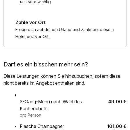
Stornierungsfrist eine Depositzahlung in Höhe des
uns sehr wichtig.
gebuchten Arrangements + der Kulturförderabgabe der
Stadt Hamburg fällig wird. Sie erhalten vom Hotel
Zahle vor Ort
automatisch eine entsprechende Zahlungsaufforderung
per email.
Freue dich auf deinen Urlaub und zahle bei diesem
Hotel erst vor Ort.
Darf es ein bisschen mehr sein?
Diese Leistungen können Sie hinzubuchen, sofern diese
nicht bereits im Angebot enthalten sind.
3-Gang-Menü nach Wahl des
49,00 €
Küchenchefs
pro Person
Flasche Champagner
101,00 €