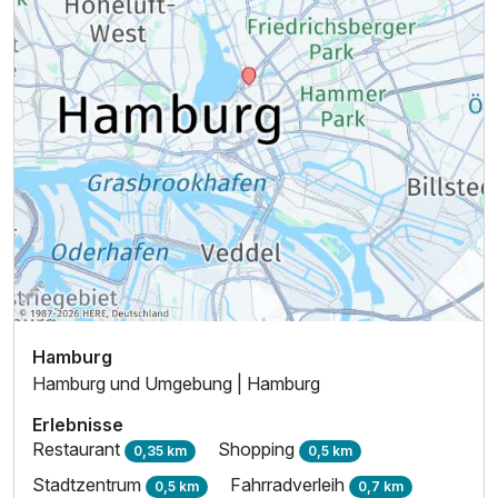
Ausstattung
Zusatznächte
Für 6 Tage
854,00 €
p.P. ab
Twinbettzimmer
2 Erwachsene
Hamburg
Hamburg und Umgebung | Hamburg
Erlebnisse
Restaurant
Shopping
0,35 km
0,5 km
Stadtzentrum
Fahrradverleih
0,5 km
0,7 km