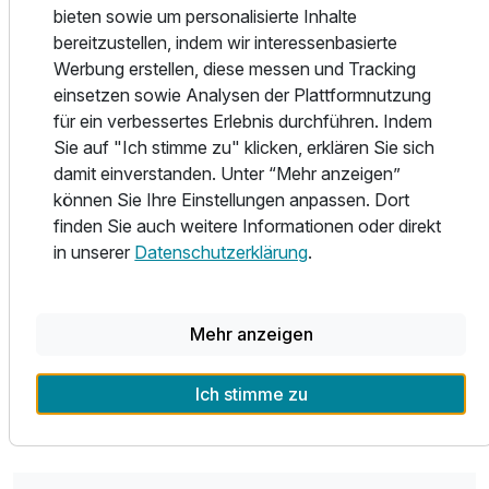
Das moderne Stadthotel ist nur wenige Gehminuten vom
bieten sowie um personalisierte Inhalte
trendigen Stadtteil St. Georg entfernt, wo Sie internationale
bereitzustellen, indem wir interessenbasierte
kulinarische Küche genießen können. WLAN ist inklusive
Werbung erstellen, diese messen und Tracking
und es gibt zahlreiche Steckdosen und Lademöglichkeiten
einsetzen sowie Analysen der Plattformnutzung
für Ihre Konnektivität. Im Hotelmarkt können Sie rund um
für ein verbessertes Erlebnis durchführen. Indem
die Uhr Getränke und Snacks kaufen und beim
Sie auf "Ich stimme zu" klicken, erklären Sie sich
Frühstücksbuffet gibt es eine Live-Kochstation.
damit einverstanden. Unter “Mehr anzeigen”
können Sie Ihre Einstellungen anpassen. Dort
Vom Hotel aus können Sie zu Fuß den Hamburger
finden Sie auch weitere Informationen oder direkt
Hauptbahnhof erreichen und die Sehenswürdigkeiten wie
in unserer
Datenschutzerklärung
.
die Hamburger Geschichte, die HafenCity, das UNESCO-
Ausstattung
Weltkulturerbe Speicherstadt und die Elbphilharmonie
besuchen. Genießen Sie eine exquisite und vielseitige
Mehr anzeigen
Zusatznächte
Küche sowie die perfekte Kombination aus stilvollem
Design und Gemütlichkeit für einen unvergesslichen
Ich stimme zu
Aufenthalt.
Für 6 Tage
1.039,00 €
p.P. ab