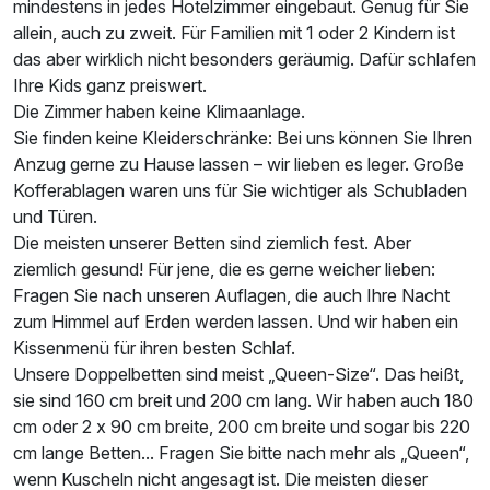
mindestens in jedes Hotelzimmer eingebaut. Genug für Sie
allein, auch zu zweit. Für Familien mit 1 oder 2 Kindern ist
das aber wirklich nicht besonders geräumig. Dafür schlafen
Ihre Kids ganz preiswert.
Die Zimmer haben keine Klimaanlage.
Sie finden keine Kleiderschränke: Bei uns können Sie Ihren
Anzug gerne zu Hause lassen – wir lieben es leger. Große
Kofferablagen waren uns für Sie wichtiger als Schubladen
und Türen.
Die meisten unserer Betten sind ziemlich fest. Aber
Ausstattung
ziemlich gesund! Für jene, die es gerne weicher lieben:
Fragen Sie nach unseren Auflagen, die auch Ihre Nacht
Zusatznächte
zum Himmel auf Erden werden lassen. Und wir haben ein
Kissenmenü für ihren besten Schlaf.
Für 4 Tage
466,50 €
Unsere Doppelbetten sind meist „Queen-Size“. Das heißt,
p.P. ab
sie sind 160 cm breit und 200 cm lang. Wir haben auch 180
cm oder 2 x 90 cm breite, 200 cm breite und sogar bis 220
cm lange Betten... Fragen Sie bitte nach mehr als „Queen“,
wenn Kuscheln nicht angesagt ist. Die meisten dieser