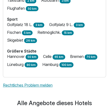
Taxistand
Autobahn
2 km
3 km
Flughafen
50 km
Sport
Golfplatz 18 L.
Golfplatz 9 L.
3 km
3 km
Fischen
Reitmöglichk.
5 km
15 km
Skigebiet
26 km
Größere Städte
Hannover
Celle
Bremen
50 km
65 km
70 km
Lüneburg
Hamburg
80 km
100 km
Rechtliches Problem melden
Alle Angebote dieses Hotels