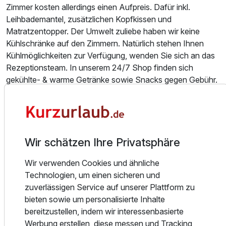
Zimmer kosten allerdings einen Aufpreis. Dafür inkl.
Einzelzimmer Superior
Leihbademantel, zusätzlichen Kopfkissen und
1 Erwachsenen und 1 Kind
Matratzentopper. Der Umwelt zuliebe haben wir keine
Kühlschränke auf den Zimmern. Natürlich stehen Ihnen
Kühlmöglichkeiten zur Verfügung, wenden Sie sich an das
Rezeptionsteam. In unserem 24/7 Shop finden sich
gekühlte- & warme Getränke sowie Snacks gegen Gebühr.
Zur Verpflegung:
Ein appetitlich-anregendes Gastronomiekonzept mit
bewährten und neuen Genuss-Ideen für Geist und
Gaumen. Mal laut, mal leise. Mal schrill, mal dezent. Immer
Wir schätzen Ihre Privatsphäre
individuell und originell. Das ist ANDERS.
Wir verwenden Cookies und ähnliche
Das Frühstück vom reichhaltigen Buffet ermöglicht mit
Technologien, um einen sicheren und
kalten und warmen Leckereien einen tollen Start in den
zuverlässigen Service auf unserer Plattform zu
Tag. Sagen Sie uns gern: Was fehlt Ihnen denn noch am
Ausstattung
bieten sowie um personalisierte Inhalte
besten Frühstücksbuffet der Region?
bereitzustellen, indem wir interessenbasierte
Das Abendessen reichen wir als abwechslungsreiches 3-
Werbung erstellen, diese messen und Tracking
Gang Menü.