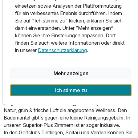
Zusatznächte
einsetzen sowie Analysen der Plattformnutzung
Unser Hotel hat zwei Gebäudeteile. Unser Restaurant liegt
für ein verbessertes Erlebnis durchführen. Indem
gegenüber dem Hotel - tut uns leid - Sie müssen rund 200
Für 4 Tage
496,50 €
p.P. ab
Sie auf "Ich stimme zu" klicken, erklären Sie sich
Schritte laufen! Im Gegenzug verwöhnen wir Sie mit
damit einverstanden. Unter “Mehr anzeigen”
bester, sauberer Luft auf dem Weg. Bei selten mal
können Sie Ihre Einstellungen anpassen. Dort
möglichem norddeutschem Schietwetter leihen wir Ihnen
finden Sie auch weitere Informationen oder direkt
einen Regenschirm für den Weg. Das Essen ist sehr lecker
in unserer
Datenschutzerklärung
.
und die netten strahlenden Mitarbeiter und tollen Drinks -
das versöhnt Sie bestimmt.
Familienzimmer
2 Erwachsene und 2 Kinder
Freizeit und Erholung:
Mehr anzeigen
Eines vorweg: Wir sind KEIN Wellnesshotel. Dennoch
bieten wir eine kleine feine Sauna in unserer "Traumraum"-
Ich stimme zu
Lounge inklusive Ruhebereich und Erlebnisdusche.
Es gibt bei uns keinen Swimmingpool. Sorry. – Bei uns ist
Natur, grün & frische Luft die angebotene Wellness. Den
Bademantel gibt´s gegen eine kleine Reinigungsgebühr. In
unseren Superior-Plus Zimmern ist er sogar inklusive.
In den Golfclubs Tietlingen, Soltau und Verden können Sie