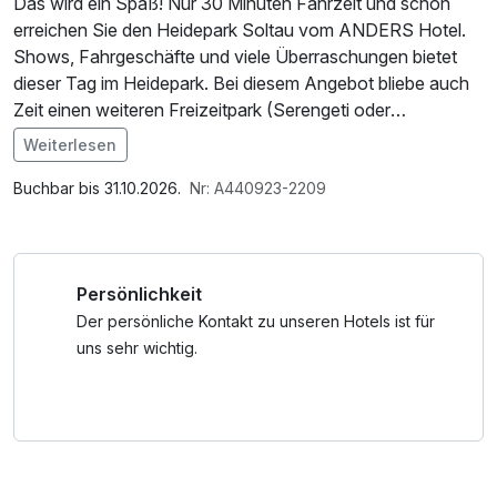
Das wird ein Spaß! Nur 30 Minuten Fahrzeit und schon
erreichen Sie den Heidepark Soltau vom ANDERS Hotel.
Shows, Fahrgeschäfte und viele Überraschungen bietet
dieser Tag im Heidepark. Bei diesem Angebot bliebe auch
Zeit einen weiteren Freizeitpark (Serengeti oder
Vogelspark) zu besuchen.
Weiterlesen
Im Angebot enthalten
Das Abendessen findet in unserem Erlebnis-Restaurant
W-LAN Nutzung / Internetnutzung, Nutzung Öffentliches
Buchbar bis 31.10.2026.
Nr: A440923-2209
ANDERS gegenüber dem Hotel statt. Sonntags gönnen
Internetterminal, Coffee to go, Frühstück to go,
wir unserem Küchen- und Serviceteam hin und wieder
Tageszeitung
einen Ruhetag. In diesem Fall sprechen wir Sie bei Anreise
Persönlichkeit
auf Ihre Vorlieben an und reservieren Ihnen einen Tisch in
einem Lokal im Ort.
Der persönliche Kontakt zu unseren Hotels ist für
uns sehr wichtig.
Bitte beachten Sie, dass der Park nur vom 25.03. bis
voraussichtlich 31.10. geöffnet ist.
Änderungen der Saisonzeiten behält sich der Park
ausdrücklich vor.