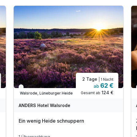
2 Tage
| 1 Nacht
62 €
ab
Verfügbar bis Dezember
124 €
Gesamt ab
Walsrode, Lüneburger Heide
ANDERS Hotel Walsrode
Ein wenig Heide schnuppern
1 Übernachtung