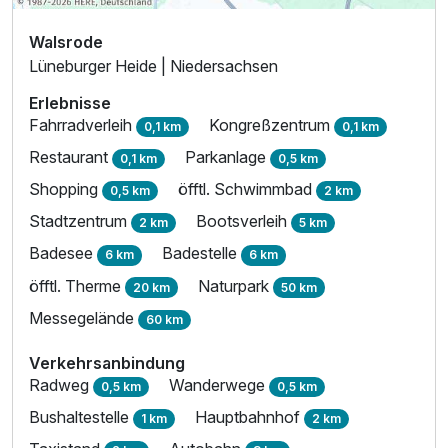
Walsrode
Lüneburger Heide | Niedersachsen
Erlebnisse
Fahrradverleih
Kongreßzentrum
0,1 km
0,1 km
Restaurant
Parkanlage
0,1 km
0,5 km
Shopping
öfftl. Schwimmbad
0,5 km
2 km
Stadtzentrum
Bootsverleih
2 km
5 km
Badesee
Badestelle
6 km
6 km
öfftl. Therme
Naturpark
20 km
50 km
Messegelände
60 km
Verkehrsanbindung
Radweg
Wanderwege
0,5 km
0,5 km
Bushaltestelle
Hauptbahnhof
1 km
2 km