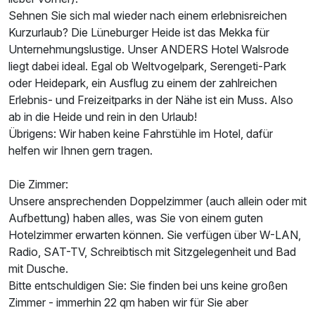
Sehnen Sie sich mal wieder nach einem erlebnisreichen
Kurzurlaub? Die Lüneburger Heide ist das Mekka für
Ausstattung
Unternehmungslustige. Unser ANDERS Hotel Walsrode
liegt dabei ideal. Egal ob Weltvogelpark, Serengeti-Park
Zusatznächte
oder Heidepark, ein Ausflug zu einem der zahlreichen
Erlebnis- und Freizeitparks in der Nähe ist ein Muss. Also
ab in die Heide und rein in den Urlaub!
Für 4 Tage
384,00 €
p.P. ab
Übrigens: Wir haben keine Fahrstühle im Hotel, dafür
helfen wir Ihnen gern tragen.
Die Zimmer:
Unsere ansprechenden Doppelzimmer (auch allein oder mit
Einzelzimmer
Aufbettung) haben alles, was Sie von einem guten
1 Erwachsenen und 1 Kind
Hotelzimmer erwarten können. Sie verfügen über W-LAN,
Radio, SAT-TV, Schreibtisch mit Sitzgelegenheit und Bad
mit Dusche.
Bitte entschuldigen Sie: Sie finden bei uns keine großen
Zimmer - immerhin 22 qm haben wir für Sie aber