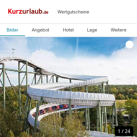
Wertgutscheine
Bilder
Angebot
Hotel
Lage
Weitere
1
1
/
/
24
24