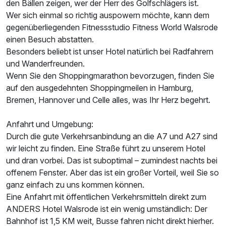
den Bällen zeigen, wer der Herr des Golfschlägers ist.
Wer sich einmal so richtig auspowern möchte, kann dem
gegenüberliegenden Fitnessstudio Fitness World Walsrode
einen Besuch abstatten.
Besonders beliebt ist unser Hotel natürlich bei Radfahrern
Ausstattung
und Wanderfreunden.
Wenn Sie den Shoppingmarathon bevorzugen, finden Sie
Zusatznächte
auf den ausgedehnten Shoppingmeilen in Hamburg,
Bremen, Hannover und Celle alles, was Ihr Herz begehrt.
Für 4 Tage
376,50 €
p.P. ab
Anfahrt und Umgebung:
Durch die gute Verkehrsanbindung an die A7 und A27 sind
wir leicht zu finden. Eine Straße führt zu unserem Hotel
und dran vorbei. Das ist suboptimal – zumindest nachts bei
offenem Fenster. Aber das ist ein großer Vorteil, weil Sie so
ganz einfach zu uns kommen können.
Eine Anfahrt mit öffentlichen Verkehrsmitteln direkt zum
ANDERS Hotel Walsrode ist ein wenig umständlich: Der
Bahnhof ist 1,5 KM weit, Busse fahren nicht direkt hierher.