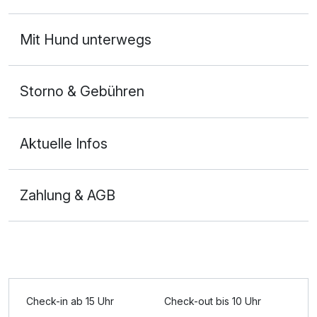
Ihr Hund bei uns inkl. Reinigungspauschale
19,00 €
Mit Hund unterwegs
pro Tag (1 Nacht)
Käse & Früchte
22,90 €
Storno & Gebühren
pro Stück
Leihbademantel
6,50 €
Aktuelle Infos
pro Stück
Lunchpaket
19,90 €
Zahlung & AGB
pro Stück
Ausstattung
Wellness Massage (Rücken – Schulter –
45,00 €
Nacken )
Zusatznächte
pro Stück (30 Minuten)
Check-in ab 15 Uhr
Check-out bis 10 Uhr