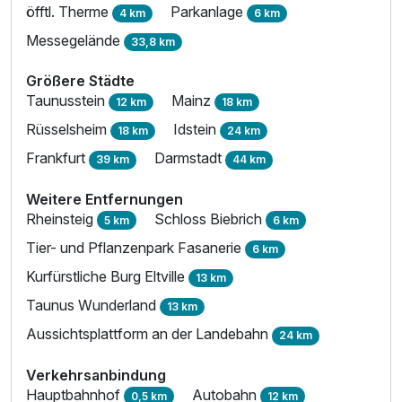
öfftl. Therme
Parkanlage
4 km
6 km
Messegelände
33,8 km
Größere Städte
Taunusstein
Mainz
12 km
18 km
Rüsselsheim
Idstein
18 km
24 km
Frankfurt
Darmstadt
39 km
44 km
Weitere Entfernungen
Rheinsteig
Schloss Biebrich
5 km
6 km
Tier- und Pflanzenpark Fasanerie
6 km
Kurfürstliche Burg Eltville
13 km
Taunus Wunderland
13 km
Aussichtsplattform an der Landebahn
24 km
Verkehrsanbindung
Hauptbahnhof
Autobahn
0,5 km
12 km