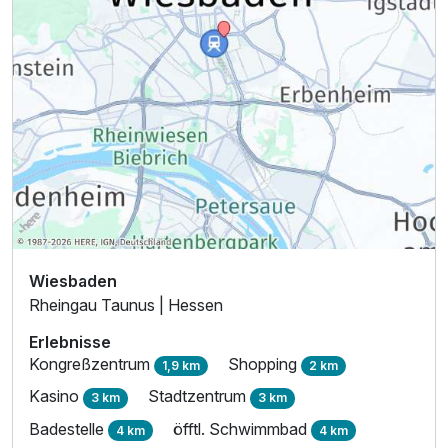
Wiesbaden
Rheingau Taunus | Hessen
Erlebnisse
Kongreßzentrum
Shopping
1,9 km
2 km
Kasino
Stadtzentrum
3 km
3 km
Badestelle
öfftl. Schwimmbad
4 km
4 km