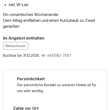
inkl. W-Lan
Ein romantisches Wochenende:
Dem Alltag entfliehen und einen Kurzurlaub zu Zweit
genießen
Im Angebot enthalten
1 Flasche Mineralwasser, W-LAN Nutzung /
Weiterlesen
Internetnutzung, Coffee to go
Buchbar bis 31.12.2026.
Nr: A443182-7587
Persönlichkeit
Der persönliche Kontakt zu unseren Hotels ist für
uns sehr wichtig.
Zahle vor Ort