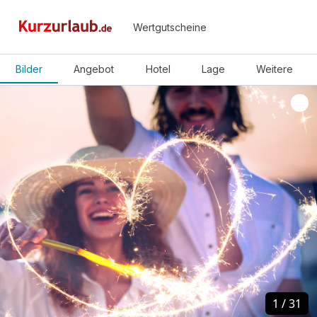
Wertgutscheine
Bilder
Angebot
Hotel
Lage
Weitere
1
1
/
/
31
31