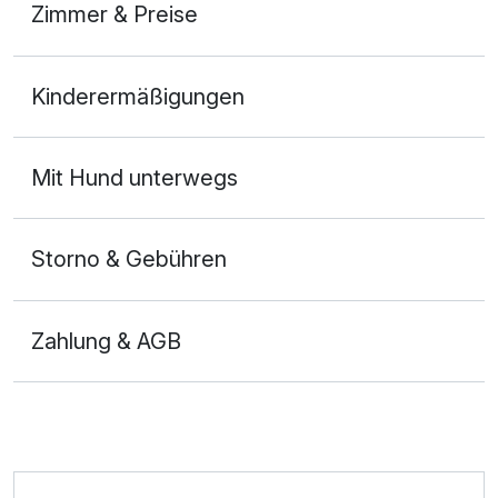
Zimmer & Preise
Doppelzimmer Standard
Kinderermäßigungen
2 Erwachsene
Ausstattung
Mit Hund unterwegs
Zusatznächte
Storno & Gebühren
Für 4 Tage
199,00 €
p.P. ab
Zahlung & AGB