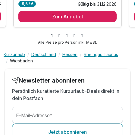
6
Gültig bis 31.12.2026
5,6 / 6
2 Übernachtungen
Zum Angebot
2 x reichhaltiges Frühstück vom Buffet
1 x Welcome Drink in der Bar Lounge
inkl. 1 Flasche Mineralwasser auf dem Zimmer
inkl. Coffee to Go für Ihren Tagesausflug
Alle Preise pro Person inkl. MwSt.
inkl. W-Lan
Kurzurlaub
Deutschland
Hessen
Rheingau Taunus
Wiesbaden
Newsletter abonnieren
Persönlich kuratierte Kurzurlaub-Deals direkt in
dein Postfach
E-Mail-Adresse*
Jetzt abonnieren