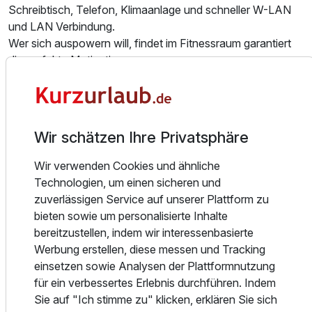
Schreibtisch, Telefon, Klimaanlage und schneller W-LAN
und LAN Verbindung.
Wer sich auspowern will, findet im Fitnessraum garantiert
die perfekte Motivation.
Das Hotel befindet sich in der Landeshauptstadt und Kurort
Hessen. Der Hauptbahnhof von Wiesbaden ist fußläufig
zu erreichen. (500 m) Auch die Innenstadt ist nicht weit
Wir schätzen Ihre Privatsphäre
entfernt und kann zu Fuß erreicht werden. (1 Km)
Wir verwenden Cookies und ähnliche
Sport und Entspannung im Umfeld des Hotels
Technologien, um einen sicheren und
Eishalle: 4 km
zuverlässigen Service auf unserer Plattform zu
Therme: 3 km
bieten sowie um personalisierte Inhalte
Wanderweg: 5 km
bereitzustellen, indem wir interessenbasierte
Kart-Bahn: 16 km
Werbung erstellen, diese messen und Tracking
Squashcenter: 20 km
einsetzen sowie Analysen der Plattformnutzung
Tennishalle: 11,00 km
für ein verbessertes Erlebnis durchführen. Indem
Tennisplatz: 1,00 km
Sie auf "Ich stimme zu" klicken, erklären Sie sich
Angelmöglichkeit: 11 km