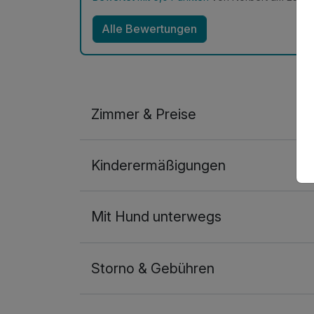
Alle Bewertungen
Zimmer & Preise
Appartement/s A
Kinderermäßigungen
2 Erwachsene und 2 Kinder
Mit Hund unterwegs
Storno & Gebühren