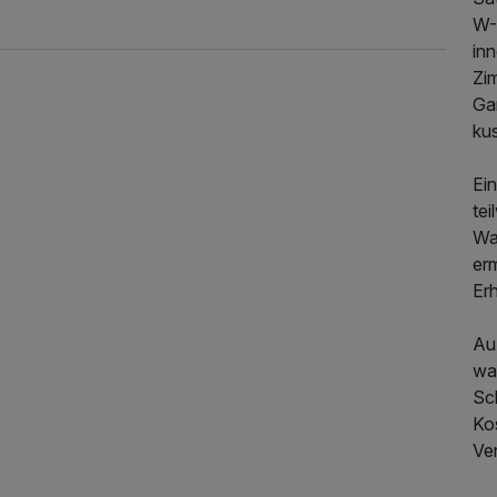
W-
in
Zi
Ga
kus
Ei
te
Wa
er
Er
Au
wa
Sc
Ko
Ve