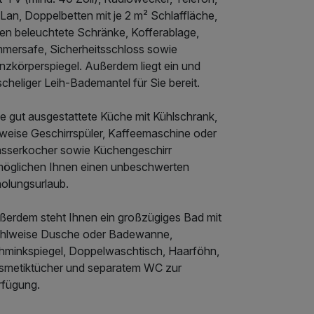
Lan, Doppelbetten mit je 2 m² Schlaffläche,
nen beleuchtete Schränke, Kofferablage,
mmersafe, Sicherheitsschloss sowie
nzkörperspiegel. Außerdem liegt ein und
cheliger Leih-Bademantel für Sie bereit.
ne gut ausgestattete Küche mit Kühlschrank,
ilweise Geschirrspüler, Kaffeemaschine oder
sserkocher sowie Küchengeschirr
möglichen Ihnen einen unbeschwerten
holungsurlaub.
ßerdem steht Ihnen ein großzügiges Bad mit
hlweise Dusche oder Badewanne,
hminkspiegel, Doppelwaschtisch, Haarföhn,
smetiktücher und separatem WC zur
rfügung.