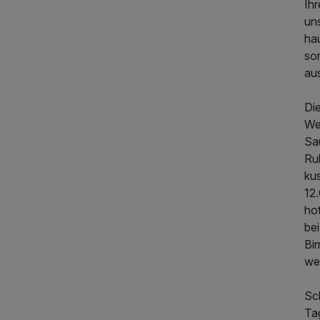
Ihr
uns
ha
so
aus
574,00 €
p.P. ab
Di
We
Sa
Ruh
kus
12
ho
be
Bir
we
Sc
Ta