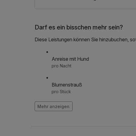
Darf es ein bisschen mehr sein?
Diese Leistungen können Sie hinzubuchen, sofe
Anreise mit Hund
pro Nacht
Blumenstrauß
pro Stück
Mehr anzeigen
Flasche Prosecco auf dem Zimmer
pro Stück
Ganzkörpermassage Füße bis Nacken
pro Stück (40 Minuten)