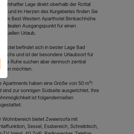
traumhafter Lage direkt oberhalb der Rottal
rme und im Herzen des Kurgebietes finden Sie
t dem Best Western Aparthotel Birnbachhöhe
ren idealen Ausgangspunkt für einen
ividuellen Urlaub.
 Hotel befindet sich in bester Lage Bad
nbachs und ist der besondere Urlaubsort für
le, die Ruhe suchen aber dennoch zentral
hnen möchten.
le Apartments haben eine Größe von 50 m²!
 sind zur sonnigen Südseite ausgerichtet. Ihre
hnmöglichkeit ist folgendermaßen
gestattet:
r Wohnbereich bietet Zweiersofa mit
laffunktion, Sessel, Essbereich, Schreibtisch,
t-TV (mind. 40 Zoll), Radiowecker, Telefon,