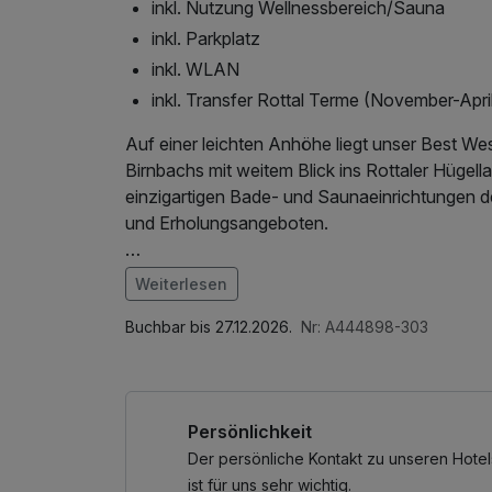
inkl. Nutzung Wellnessbereich/Sauna
inkl. Parkplatz
inkl. WLAN
inkl. Transfer Rottal Terme (November-Apri
Auf einer leichten Anhöhe liegt unser Best W
Birnbachs mit weitem Blick ins Rottaler Hügell
einzigartigen Bade- und Saunaeinrichtungen 
und Erholungsangeboten.
In der entspannenden Atmosphäre unseres Hau
Weiterlesen
von der Rottal Terme und 150 m von der Ortsmit
Im Angebot enthalten
neue Kraft für den Alltag zu tanken.
1 Flasche Mineralwasser, Saunabenutzung, Le
Buchbar bis 27.12.2026.
Nr: A444898-303
Wellnessbereichs, W-LAN Nutzung / Internetnu
Eine tägliche Zimmerreinigung sowie ein tägli
nicht inklusive, werden aber auf Ihren Wunsch
Persönlichkeit
Der persönliche Kontakt zu unseren Hotel
ist für uns sehr wichtig.