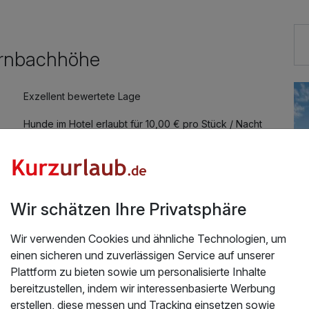
Kopf, Gesicht
69,00 €
irnbachhöhe
4,00 €
Exzellent bewertete Lage
Hunde im Hotel erlaubt für 10,00 € pro Stück / Nacht
ken
56,00 €
29,00 €
Wir schätzen Ihre Privatsphäre
Wir verwenden Cookies und ähnliche Technologien, um
einen sicheren und zuverlässigen Service auf unserer
Plattform zu bieten sowie um personalisierte Inhalte
intritt in die Rottal Terme
bereitzustellen, indem wir interessenbasierte Werbung
Üb
. Wir freuen uns schon auf den Urlaub im Dezember.
erstellen, diese messen und Tracking einsetzen sowie
.2025