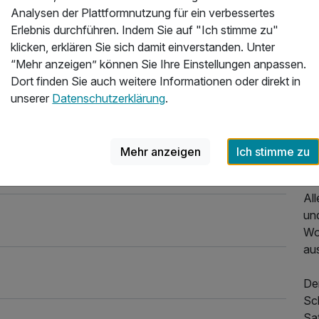
In 
Analysen der Plattformnutzung für ein verbessertes
Te
Erlebnis durchführen. Indem Sie auf "Ich stimme zu"
mi
klicken, erklären Sie sich damit einverstanden. Unter
Ih
“Mehr anzeigen” können Sie Ihre Einstellungen anpassen.
ind
Dort finden Sie auch weitere Informationen oder direkt in
unserer
Datenschutzerklärung
.
Das
Bir
al
Mehr anzeigen
Ich stimme zu
wo
Al
und
Wo
aus
De
Sch
Sa