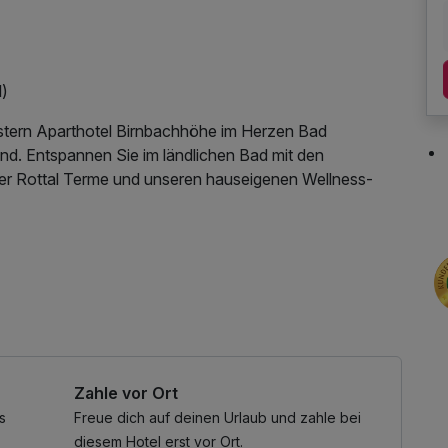
l)
estern Aparthotel Birnbachhöhe im Herzen Bad
and. Entspannen Sie im ländlichen Bad mit den
der Rottal Terme und unseren hauseigenen Wellness-
ses, ruhig und trotzdem zentral gelegen, nur 250 m
te entfernt, finden Sie hier die ideale Kombination, um
ihbademantel, Parkplatz, Nutzung des
tzung, kostenfreie Nutzung öffentl. Nahverkehr
cher Handtuchwechsel sind in den genannten Preisen
 gerne ohne Aufpreis durchgeführt.
Zahle vor Ort
s
Freue dich auf deinen Urlaub und zahle bei
diesem Hotel erst vor Ort.