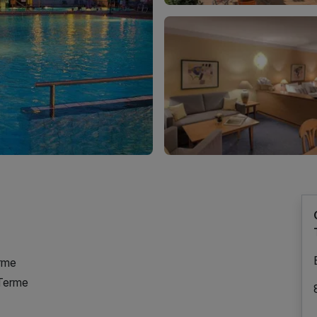
erme
 Terme