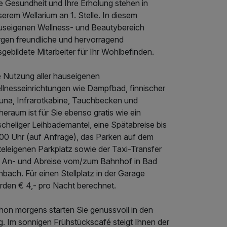
e Gesundheit und Ihre Erholung stehen in
erem Wellarium an 1. Stelle. In diesem
useigenen Wellness- und Beautybereich
rgen freundliche und hervorragend
gebildete Mitarbeiter für Ihr Wohlbefinden.
e Nutzung aller hauseigenen
llnesseinrichtungen wie Dampfbad, finnischer
una, Infrarotkabine, Tauchbecken und
eraum ist für Sie ebenso gratis wie ein
cheliger Leihbademantel, eine Spätabreise bis
.00 Uhr (auf Anfrage), das Parken auf dem
teleigenen Parkplatz sowie der Taxi-Transfer
i An- und Abreise vom/zum Bahnhof in Bad
nbach. Für einen Stellplatz in der Garage
rden € 4,- pro Nacht berechnet.
hon morgens starten Sie genussvoll in den
g. Im sonnigen Frühstückscafé steigt Ihnen der