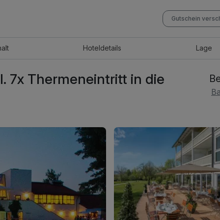
Gutschein vers
halt
Hotel
details
Lage
 7x Thermeneintritt in die
Be
Ba