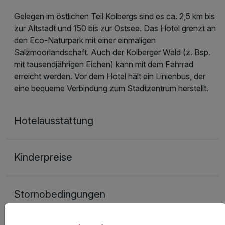
Gelegen im östlichen Teil Kolbergs sind es ca. 2,5 km bis
zur Altstadt und 150 bis zur Ostsee. Das Hotel grenzt an
den Eco-Naturpark mit einer einmaligen
Salzmoorlandschaft. Auch der Kolberger Wald (z. Bsp.
mit tausendjährigen Eichen) kann mit dem Fahrrad
erreicht werden. Vor dem Hotel hält ein Linienbus, der
eine bequeme Verbindung zum Stadtzentrum herstellt.
Hotelausstattung
Kinderpreise
Stornobedingungen