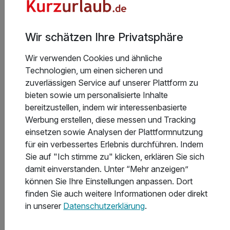
Allgemeine Geschäftsbedingungen
Wir schätzen Ihre Privatsphäre
Wir verwenden Cookies und ähnliche
Aktuelle Infos des Hotels
Technologien, um einen sicheren und
zuverlässigen Service auf unserer Plattform zu
In der Nähe des Ikar Plaza entsteht ein neuer Hotel-
bieten sowie um personalisierte Inhalte
und Apartmentkomplex.
bereitzustellen, indem wir interessenbasierte
Zimmer zur Westseite können evtl. von Baulärm und
Werbung erstellen, diese messen und Tracking
Sichtbeeinträchtigungen betroffen sein. Das Ikar
einsetzen sowie Analysen der Plattformnutzung
Plaza hat uns zugesichert, dass alle unsere Gäste in
für ein verbessertes Erlebnis durchführen. Indem
den von der Baustelle abgewandten Zimmern
Weiterlesen
Sie auf "Ich stimme zu" klicken, erklären Sie sich
untergebracht werden.
damit einverstanden. Unter “Mehr anzeigen”
können Sie Ihre Einstellungen anpassen. Dort
finden Sie auch weitere Informationen oder direkt
in unserer
Datenschutzerklärung
.
Hoteladresse