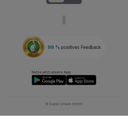
99 %
positives Feedback
Nutze jetzt unsere App
© Super Urlaub GmbH