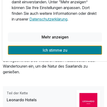
damit einverstanden. Unter “Mehr anzeigen”
einem modernen Design. Für Ihr kulinarisches
können Sie Ihre Einstellungen anpassen. Dort
Wohlbefinden sorgt das hoteleigene Restaurant mit
finden Sie auch weitere Informationen oder direkt
saarländischen Köstlichkeiten mit Terrasse und die
in unserer
Datenschutzerklärung
.
gemütliche Hotelbar. Nach einem erlebnisreichen Tag
können sie in unserem Fitnessbereich oder in der Sauna
entspannen.
Mehr anzeigen
Für Ausflüge können Sie ebenfalls nach Mettlach fahren,
um die berühmte Saarschleife zu besichtigen oder in die
Ich stimme zu
nahe gelegenen französischen Städte Metz und
Sarreguemines. Des Weiteren laden Radstrecken oder
Wandertouren ein, um die Natur des Saarlands zu
genießen.
Teil der Kette
Leonardo Hotels