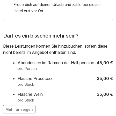
ausklingen oder genießen Sie regionale Spezialitäten im
Freue dich auf deinen Urlaub und zahle bei diesem
Restaurant.
Hotel erst vor Ort.
Hotelbeschreibung:
Inmitten von bewaldeten Hügeln an der französischen
Darf es ein bisschen mehr sein?
Grenze bietet das stilvolle Leonardo Hotel Völklingen-
Saarbrücken einen modernen Rückzugsort für erholsame
Diese Leistungen können Sie hinzubuchen, sofern diese
Auszeiten. Der hauseigene Wellnessbereich mit Sauna und
nicht bereits im Angebot enthalten sind.
Fitnessraum sorgt für wohltuende Entspannung. Dank der
idealen Lage am Rande des Bürgerparks erreichen Sie das
Abendessen im Rahmen der Halbpension
45,00 €
UNESCO-Weltkulturerbe Völklinger Hütte, die berühmte
pro Person
Saarschleife und die Landeshauptstadt Saarbrücken in
Flasche Prosecco
35,00 €
wenigen Autominuten.
pro Stück
Die 98 komfortablen Hotelzimmer und großzügigen Suiten
spiegeln im Design die natürlichen und industriellen
Flasche Wein
35,00 €
Einflüsse der Region wider. Für kulinarische
pro Stück
Genussmomente sorgt morgens ein reichhaltiges
Mehr anzeigen
Frühstücksbuffet. Abends serviert das moderne Vitruv