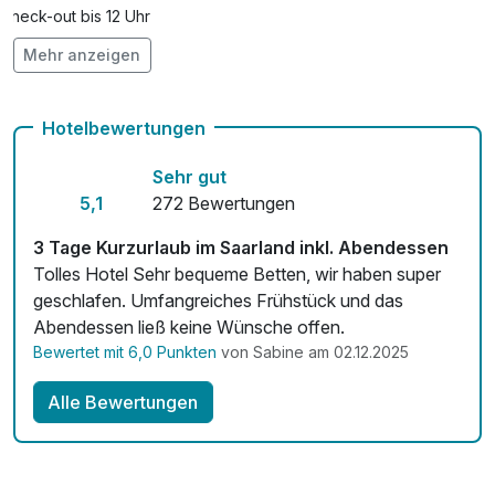
Check-out bis 12 Uhr
Mehr anzeigen
Auch vegetarische Speisen
Fitnessgeräte stehen bereit
Hotelbewertungen
Kostenloses W-LAN
Sehr gut
Zimmerservice verfügbar
5,1
272 Bewertungen
Mit Hotelbar
3 Tage Kurzurlaub im Saarland inkl. Abendessen
Tolles Hotel Sehr bequeme Betten, wir haben super
geschlafen. Umfangreiches Frühstück und das
Abendessen ließ keine Wünsche offen.
Bewertet mit 6,0 Punkten
von Sabine am 02.12.2025
Alle Bewertungen