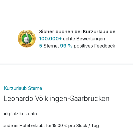
frischer Strauß Blumen auf dem Zimmer
45,00 €
Restaurant internationale Lieblingsgerichte sowie
pro Stück
saarländische Spezialitäten. Anschließend lässt sich der
Tag in der modernen Vitruv Bar entspannt bei einem Drink
ausklingen.
Sicher buchen bei Kurzurlaub.de
100.000+
echte Bewertungen
5
Sterne,
99 %
positives Feedback
Kurzurlaub Sterne
Leonardo Völklingen-Saarbrücken
Parkplatz kostenfrei
Hunde im Hotel erlaubt für 15,00 € pro Stück / Tag