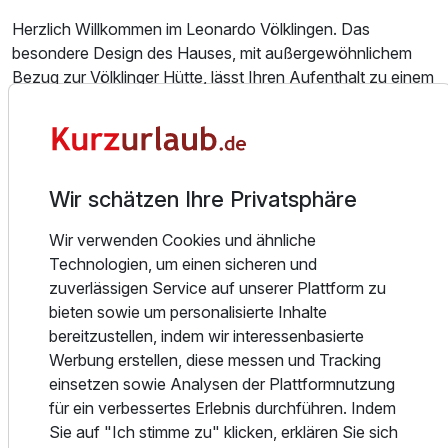
Herzlich Willkommen im Leonardo Völklingen. Das
besondere Design des Hauses, mit außergewöhnlichem
Bezug zur Völklinger Hütte, lässt Ihren Aufenthalt zu einem
einzigartigen Erlebnis werden.
Direkt am Bürgerpark und in unmittelbarer Nähe zur
Ausstattung
Völklinger Hütte, zum UNESCO-Weltkulturerbe gehörend,
begrüßt Sie das Team des Leonardo Völklingen.
Für 4 Tage
319,25 €
p.P. ab
Wir schätzen Ihre Privatsphäre
Sehenswürdigkeiten in der Nähe die darauf warten von
Ihnen entdeckt zu werden sind unter anderem:
Wir verwenden Cookies und ähnliche
Technologien, um einen sicheren und
Das alte Rathaus, der alte Bahnhof und die neobarocke
zuverlässigen Service auf unserer Plattform zu
Versöhnungskirche;
bieten sowie um personalisierte Inhalte
Museen wie das Radsportmuseum Völklingen oder das
bereitzustellen, indem wir interessenbasierte
Glas- und Heimatmuseum Warndt;
Werbung erstellen, diese messen und Tracking
Oder die mit dem Auto 15 Minuten entfernte saarländische
einsetzen sowie Analysen der Plattformnutzung
Landeshauptstadt Saarbrücken.
für ein verbessertes Erlebnis durchführen. Indem
Sie auf "Ich stimme zu" klicken, erklären Sie sich
Das Hotel bietet 98 komfortable Nichtraucherzimmer in