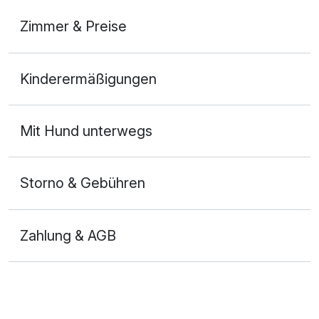
Zimmer & Preise
Doppelzimmer Komfort
Kinderermäßigungen
2 Erwachsene
Mit Hund unterwegs
Storno & Gebühren
Zahlung & AGB