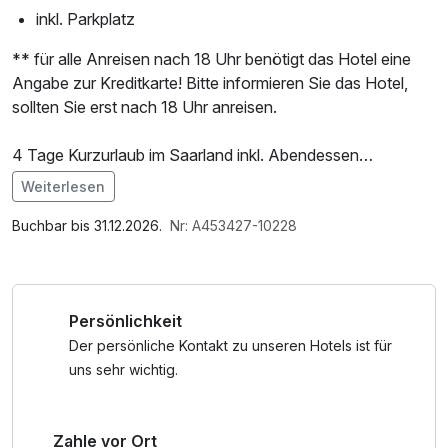
inkl. Parkplatz
** für alle Anreisen nach 18 Uhr benötigt das Hotel eine
Angabe zur Kreditkarte! Bitte informieren Sie das Hotel,
sollten Sie erst nach 18 Uhr anreisen.
4 Tage Kurzurlaub im Saarland inkl. Abendessen
Ein Kurzurlaub im Saarland ist die perfekte Gelegenheit,
Weiterlesen
Kultur, Natur und Kulinarik zu verbinden und den Alltag
Im Angebot enthalten
hinter sich zu lassen. Im stilvollen Leonardo Völklingen-
Saunabenutzung, Parkplatz, Nutzung des Fitnessbereichs,
Buchbar bis 31.12.2026.
Nr: A453427-10228
Saarbrücken, eingebettet in die bewaldeten Hügel nahe der
W-LAN Nutzung / Internetnutzung, kostenfreier
französischen Grenze, erwartet Sie moderner Komfort. Am
Kaffee/Tee im Zimmer
Rande des Bürgerparks gelegen, ist das Hotel der ideale
Persönlichkeit
Ausgangspunkt, um das UNESCO-Weltkulturerbe
Völklinger Hütte oder die berühmte Saarschleife zu
Der persönliche Kontakt zu unseren Hotels ist für
entdecken. Nach Ihren Ausflügen auf den malerischen
uns sehr wichtig.
Rad- und Wanderwegen lädt der hauseigene
Wellnessbereich mit Sauna zu wohltuenden Stunden der
Zahle vor Ort
Erholung ein. Lassen Sie den Tag gemütlich an der Bar