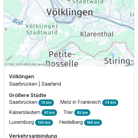
Völklingen
Saarbrücken | Saarland
Größere Städte
Saarbrücken
Metz in Frankreich
13 km
74 km
Kaiserslautern
Trier
81 km
85 km
Luxemburg
Heidelberg
130 km
166 km
Verkehrsanbindung