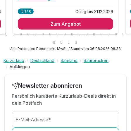
Alle Inklusivleistungen
7 enthalten
6
Gültig bis 31.12.2026
5,1 / 6
1 Übernachtung im Komfortzimmer**
Zum Angebot
1 x reichhaltiges Frühstück vom Buffet
1 x romantisch dekoriertes Zimmer
1 x ein Glas Sekt an der Bar am Anreisetag
1 x eine Flasche Rotwein auf dem Zimmer
Alle Preise pro Person inkl. MwSt. / Stand vom 06.08.2026 08:33
inkl. Nutzung des Sauna- und Fitnessbereiches
Kurzurlaub
Deutschland
Saarland
Saarbrücken
inkl. Parkplatz
Völklingen
Newsletter abonnieren
Persönlich kuratierte Kurzurlaub-Deals direkt in
dein Postfach
E-Mail-Adresse*