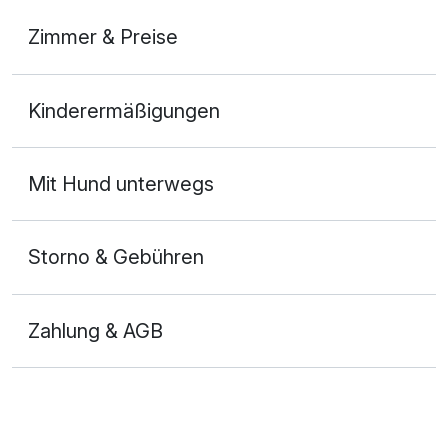
Zimmer & Preise
Doppelzimmer Komfort
Kinderermäßigungen
2 Erwachsene
Mit Hund unterwegs
Storno & Gebühren
Zahlung & AGB