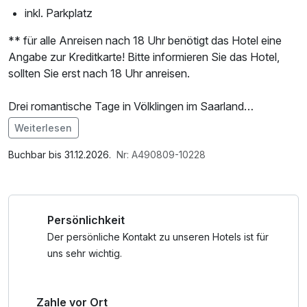
inkl. Parkplatz
** für alle Anreisen nach 18 Uhr benötigt das Hotel eine
Angabe zur Kreditkarte! Bitte informieren Sie das Hotel,
sollten Sie erst nach 18 Uhr anreisen.
Drei romantische Tage in Völklingen im Saarland
Ein romantisches Wochenende im Saarland ist die perfekte
Weiterlesen
Gelegenheit, wertvolle Zeit zu zweit zu verbringen. Im
Im Angebot enthalten
stilvollen Leonardo Völklingen-Saarbrücken, eingebettet in
Saunabenutzung, Parkplatz, Nutzung des Fitnessbereichs,
Buchbar bis 31.12.2026.
Nr: A490809-10228
die bewaldeten Hügel nahe der französischen Grenze,
W-LAN Nutzung / Internetnutzung, kostenfreier
erwartet Sie eine liebevolle Auszeit. Am Rande des
Kaffee/Tee im Zimmer
Bürgerparks gelegen, ist das Hotel der ideale
Persönlichkeit
Ausgangspunkt für verträumte Spaziergänge oder
Ausflüge zu den Naturschönheiten der Saarschleife. Nach
Der persönliche Kontakt zu unseren Hotels ist für
einem erlebnisreichen Tag lädt der hauseigene
uns sehr wichtig.
Wellnessbereich mit Sauna zu wohltuenden Momenten der
Entspannung ein. Lassen Sie die Stunden gemütlich auf
Zahle vor Ort
der Terrasse, an der Bar oder im Restaurant bei feiner