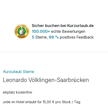
frischer Strauß Blumen auf dem Zimmer
45,00 €
saarländische Spezialitäten. Anschließend lässt sich der
pro Stück
Tag in der modernen Vitruv Bar entspannt bei einem Drink
ausklingen.
Sicher buchen bei Kurzurlaub.de
100.000+
echte Bewertungen
5
Sterne,
99 %
positives Feedback
Kurzurlaub Sterne
Leonardo Völklingen-Saarbrücken
Parkplatz kostenfrei
Hunde im Hotel erlaubt für 15,00 € pro Stück / Tag