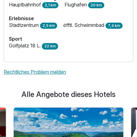
Hauptbahnhof
Flughafen
2,1 km
20 km
Erlebnisse
Stadtzentrum
öfftl. Schwimmbad
2,5 km
7,4 km
Sport
Golfplatz 18 L.
22 km
Rechtliches Problem melden
Alle Angebote dieses Hotels