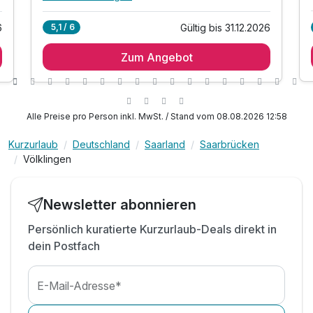
Alle Inklusivleistungen
7 enthalten
6
Gültig bis 31.12.2026
5,1 / 6
1 Übernachtung im Komfortzimmer**
Zum Angebot
1 x reichhaltiges Frühstück vom Buffet
1 x romantisch dekoriertes Zimmer
1 x ein Glas Sekt an der Bar am Anreisetag
1 x eine Flasche Rotwein auf dem Zimmer
Alle Preise pro Person inkl. MwSt. / Stand vom 08.08.2026 12:58
inkl. Nutzung des Sauna- und Fitnessbereiches
Kurzurlaub
Deutschland
Saarland
Saarbrücken
inkl. Parkplatz
Völklingen
Newsletter abonnieren
Persönlich kuratierte Kurzurlaub-Deals direkt in
dein Postfach
E-Mail-Adresse*