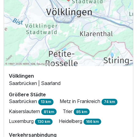
Völklingen
Saarbrücken | Saarland
Größere Städte
Saarbrücken
Metz in Frankreich
13 km
74 km
Kaiserslautern
Trier
81 km
85 km
Luxemburg
Heidelberg
130 km
166 km
Verkehrsanbindung