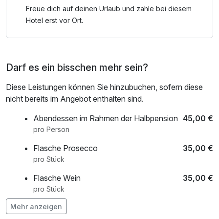
regionaler Küche ausklingen.
Freue dich auf deinen Urlaub und zahle bei diesem
Hotel erst vor Ort.
Hotelbeschreibung:
Inmitten von bewaldeten Hügeln an der französischen
Grenze bietet das stilvolle Leonardo Hotel Völklingen-
Darf es ein bisschen mehr sein?
Saarbrücken einen modernen Rückzugsort für erholsame
Auszeiten. Der hauseigene Wellnessbereich mit Sauna und
Diese Leistungen können Sie hinzubuchen, sofern diese
Fitnessraum sorgt für wohltuende Entspannung. Dank der
nicht bereits im Angebot enthalten sind.
idealen Lage am Rande des Bürgerparks erreichen Sie das
UNESCO-Weltkulturerbe Völklinger Hütte, die berühmte
Abendessen im Rahmen der Halbpension
45,00 €
Saarschleife und die Landeshauptstadt Saarbrücken in
pro Person
wenigen Autominuten.
Flasche Prosecco
35,00 €
Die 98 komfortablen Hotelzimmer und großzügigen Suiten
pro Stück
spiegeln im Design die natürlichen und industriellen
Einflüsse der Region wider. Für kulinarische
Flasche Wein
35,00 €
Genussmomente sorgt morgens ein reichhaltiges
pro Stück
Frühstücksbuffet. Abends serviert das moderne Vitruv
Mehr anzeigen
Restaurant internationale Lieblingsgerichte sowie