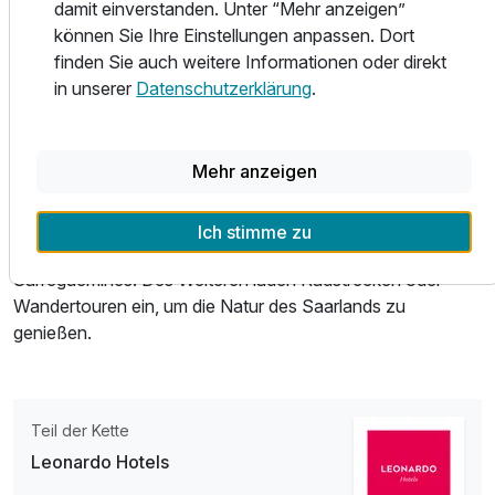
damit einverstanden. Unter “Mehr anzeigen”
einem modernen Design. Für Ihr kulinarisches
können Sie Ihre Einstellungen anpassen. Dort
Wohlbefinden sorgt das hoteleigene Restaurant mit
finden Sie auch weitere Informationen oder direkt
saarländischen Köstlichkeiten mit Terrasse und die
in unserer
Datenschutzerklärung
.
gemütliche Hotelbar. Nach einem erlebnisreichen Tag
können sie in unserem Fitnessbereich oder in der Sauna
entspannen.
Mehr anzeigen
Für Ausflüge können Sie ebenfalls nach Mettlach fahren,
um die berühmte Saarschleife zu besichtigen oder in die
Ich stimme zu
nahe gelegenen französischen Städte Metz und
Sarreguemines. Des Weiteren laden Radstrecken oder
Wandertouren ein, um die Natur des Saarlands zu
genießen.
Teil der Kette
Leonardo Hotels