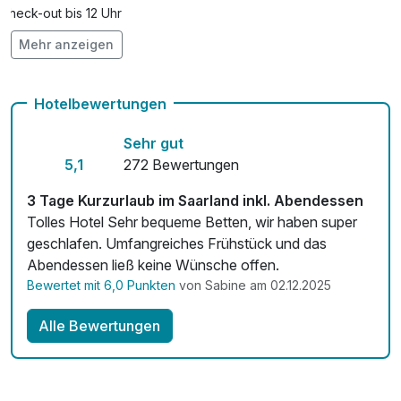
Check-out bis 12 Uhr
Mehr anzeigen
Auch vegetarische Speisen
Fitnessgeräte stehen bereit
Hotelbewertungen
Kostenloses W-LAN
Sehr gut
Zimmerservice verfügbar
5,1
272 Bewertungen
Mit Hotelbar
3 Tage Kurzurlaub im Saarland inkl. Abendessen
Tolles Hotel Sehr bequeme Betten, wir haben super
geschlafen. Umfangreiches Frühstück und das
Abendessen ließ keine Wünsche offen.
Bewertet mit 6,0 Punkten
von Sabine am 02.12.2025
Alle Bewertungen