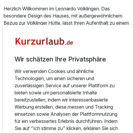
Herzlich Willkommen im Leonardo Völklingen. Das
besondere Design des Hauses, mit außergewöhnlichem
Bezug zur Völklinger Hütte, lässt Ihren Aufenthalt zu einem
einzigartigen Erlebnis werden.
Direkt am Bürgerpark und in unmittelbarer Nähe zur
Ausstattung
Völklinger Hütte, zum UNESCO-Weltkulturerbe gehörend,
begrüßt Sie das Team des Leonardo Völklingen.
Für 3 Tage
206,10 €
p.P. ab
Wir schätzen Ihre Privatsphäre
Sehenswürdigkeiten in der Nähe die darauf warten von
Ihnen entdeckt zu werden sind unter anderem:
Wir verwenden Cookies und ähnliche
Technologien, um einen sicheren und
Das alte Rathaus, der alte Bahnhof und die neobarocke
zuverlässigen Service auf unserer Plattform zu
Versöhnungskirche;
bieten sowie um personalisierte Inhalte
Museen wie das Radsportmuseum Völklingen oder das
bereitzustellen, indem wir interessenbasierte
Glas- und Heimatmuseum Warndt;
Werbung erstellen, diese messen und Tracking
Oder die mit dem Auto 15 Minuten entfernte saarländische
einsetzen sowie Analysen der Plattformnutzung
Landeshauptstadt Saarbrücken.
für ein verbessertes Erlebnis durchführen. Indem
Sie auf "Ich stimme zu" klicken, erklären Sie sich
Das Hotel bietet 98 komfortable Nichtraucherzimmer in