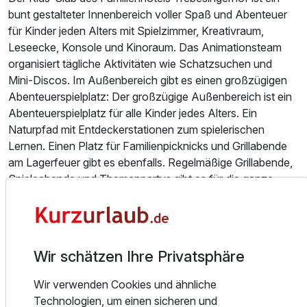
bunt gestalteter Innenbereich voller Spaß und Abenteuer
für Kinder jeden Alters mit Spielzimmer, Kreativraum,
Leseecke, Konsole und Kinoraum. Das Animationsteam
organisiert tägliche Aktivitäten wie Schatzsuchen und
Mini-Discos. Im Außenbereich gibt es einen großzügigen
Ausstattung
Abenteuerspielplatz: Der großzügige Außenbereich ist ein
Abenteuerspielplatz für alle Kinder jedes Alters. Ein
Zusatznächte
Naturpfad mit Entdeckerstationen zum spielerischen
Lernen. Einen Platz für Familienpicknicks und Grillabende
am Lagerfeuer gibt es ebenfalls. Regelmäßige Grillabende,
Für 5 Tage
1.134,00 €
p.P. ab
Spieleabende und Themenpartys gibt es für die ganze
Familie.
Ausstattung und Annehmlichkeiten
Für sportliche Aktivitäten stehen Fahrräder und E-Bikes
zum Verleih bereit. Geführte Wanderungen und Nordic
Wir schätzen Ihre Privatsphäre
Walking-Touren sind ebenso im Angebot wie
Wintersportmöglichkeiten in der Nähe, darunter Skifahren
Wir verwenden Cookies und ähnliche
und Rodeln.
Technologien, um einen sicheren und