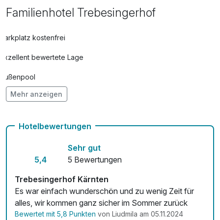
Familienhotel Trebesingerhof
Parkplatz kostenfrei
Exzellent bewertete Lage
Außenpool
Mehr anzeigen
Vielseitiger Wellnessbereich
Hunde im Hotel erlaubt für 15,00 € pro Stück / Nacht
Hotelbewertungen
kostenfreie Leihfahrräder
Sehr gut
Fitnessgeräte stehen bereit
5,4
5 Bewertungen
Kostenloses W-LAN
Trebesingerhof Kärnten
Es war einfach wunderschön und zu wenig Zeit für
Mit Hotelbar
alles, wir kommen ganz sicher im Sommer zurück
Bewertet mit 5,8 Punkten
von Liudmila am 05.11.2024