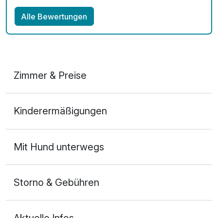
Alle Bewertungen
Zimmer & Preise
Doppelzimmer
Kinderermäßigungen
2 Erwachsene und 1 Kind
Mit Hund unterwegs
Storno & Gebühren