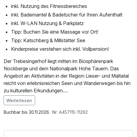
inkl. Nutzung des Fitnessbereiches
inkl. Bademantel & Badetücher für Ihren Aufenthalt
inkl. W-LAN Nutzung & Parkplatz
Tipp: Buchen Sie eine Massage vor Ort!
Tipp: Katschberg & Millstätter See
Kinderpreise verstehen sich inkl. Vollpension!
Der Trebesingerhof liegt mitten im Biosphärenpark
Nockberge und dem Nationalpark Hohe Tauern. Das
Angebot an Aktivitäten in der Region Lieser- und Maltatal
reicht von erlebnisreichen Seen und Wanderwegen bis hin
zu kulturellen Erkundungen.
Weiterlesen
Im Angebot enthalten
*die GRATIS KärntenCard bietet Ihnen über 100
Saunabenutzung, Saunatuch, Leihbademantel, Parkplatz,
Buchbar bis 30.11.2026.
Nr: A457115-11262
Ausflugsziele kostenfrei oder ermäßigt:
Nutzung des Fitnessbereichs, Nutzung des
Wellnessbereichs, W-LAN Nutzung / Internetnutzung,
• Kletterwald Ossiacher See
ganztägige Nutzung Wellnessbereich nach check out,