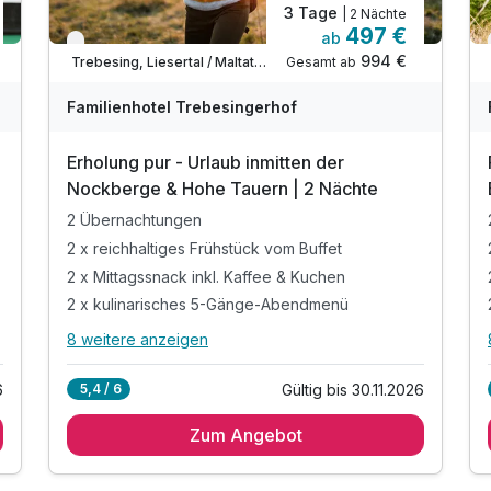
3 Tage
| 2 Nächte
497 €
ab
Verfügbar bis November
994 €
Gesamt ab
Trebesing, Liesertal / Maltatal / Innerkrems
Familienhotel Trebesingerhof
Erholung pur - Urlaub inmitten der
e
Nockberge & Hohe Tauern | 2 Nächte
2 Übernachtungen
2 x reichhaltiges Frühstück vom Buffet
2 x Mittagssnack inkl. Kaffee & Kuchen
2 x kulinarisches 5-Gänge-Abendmenü
8 weitere anzeigen
Alle Inklusivleistungen
12 enthalten
6
Gültig bis 30.11.2026
5,4 / 6
2 Übernachtungen
Zum Angebot
2 x reichhaltiges Frühstück vom Buffet
2 x Mittagssnack inkl. Kaffee & Kuchen