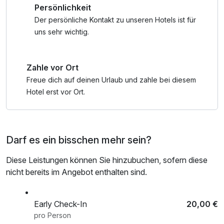
Persönlichkeit
• Wasserspielpark Fallbach/Maltatal
Badetasche mit Bademantel und -tücher
• Jump Dome Klagenfurt
Der persönliche Kontakt zu unseren Hotels ist für
• Strandbad Stockenboi am Weissensee
uns sehr wichtig.
• Sommerrodelbahn
• Gerlitzen Tandem Base
Zahle vor Ort
• Elektroboot fahren am Faaker See
• und vieles mehr
Freue dich auf deinen Urlaub und zahle bei diesem
Hotel erst vor Ort.
Darf es ein bisschen mehr sein?
Diese Leistungen können Sie hinzubuchen, sofern diese
nicht bereits im Angebot enthalten sind.
Early Check-In
20,00 €
pro Person