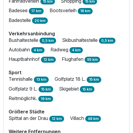
Fahrradverleih
Shopping
15 km
15 km
Badesee
Bootsverleih
17 km
18 km
Badestelle
20 km
Verkehrsanbindung
Bushaltestelle
Skibushaltestelle
0,5 km
0,5 km
Autobahn
Radweg
4 km
4 km
Hauptbahnhof
Flughafen
12 km
95 km
Sport
Tennishalle
Golfplatz 18 L.
13 km
15 km
Golfplatz 9 L.
Skigebiet
15 km
15 km
Reitmöglichk.
19 km
Größere Städte
Spittal an der Drau
Villach
12 km
48 km
Weitere Entfernungen