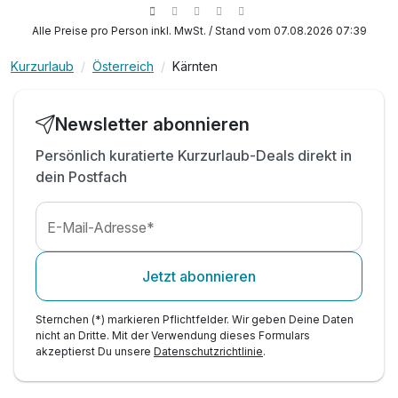
2 x kulinarisches 5-Gänge-Abendmenü
*
inkl. KärntenCard mit zahlreichen Ermäßigungen*
Alle Preise pro Person inkl. MwSt. / Stand vom 07.08.2026 07:39
inkl. Nutzung der Wasserwelt & Sauna
Kurzurlaub
Österreich
Kärnten
inkl. Nutzung des Fitnessbereiches
inkl. Bademantel & Badetücher für Ihren
Aufenthalt
Newsletter abonnieren
inkl. W-LAN Nutzung & Parkplatz
Persönlich kuratierte Kurzurlaub-Deals direkt in
Tipp: Buchen Sie eine Massage vor Ort!
dein Postfach
Tipp: Katschberg & Millstätter See
Kinderpreise verstehen sich inkl. Vollpension!
E-Mail-Adresse*
Jetzt abonnieren
Sternchen (*) markieren Pflichtfelder. Wir geben Deine Daten
nicht an Dritte. Mit der Verwendung dieses Formulars
akzeptierst Du unsere
Datenschutzrichtlinie
.