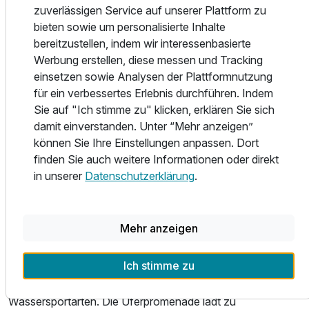
Das Familienhotel Trebesingerhof ist bekannt für seine
zuverlässigen Service auf unserer Plattform zu
herzliche Gastfreundschaft und den hervorragenden
bieten sowie um personalisierte Inhalte
Service. Es ist der ideale Ort für Familienurlaube, bei denen
bereitzustellen, indem wir interessenbasierte
sowohl Eltern als auch Kinder auf ihre Kosten kommen. Die
Werbung erstellen, diese messen und Tracking
Nähe zu zahlreichen Attraktionen, wie dem
einsetzen sowie Analysen der Plattformnutzung
Nockalmstraßen-Nationalpark und dem Millstätter See,
für ein verbessertes Erlebnis durchführen. Indem
macht es zu einem perfekten Ausgangspunkt für
Sie auf "Ich stimme zu" klicken, erklären Sie sich
Erkundungstouren.
damit einverstanden. Unter “Mehr anzeigen”
Ausflugsmöglichkeiten rund um das Familienhotel
können Sie Ihre Einstellungen anpassen. Dort
Trebesingerhof
finden Sie auch weitere Informationen oder direkt
Sommer
in unserer
Datenschutzerklärung
.
• Nockalmstraße Nationalpark: Erkunden Sie die
atemberaubende Landschaft des Nockalmstraßen
Nationalparks mit seinen sanften Almen, blühenden Wiesen
Mehr anzeigen
und kristallklaren Bächen. Ideal für Wanderungen,
Picknicks und Naturbeobachtungen.
Ich stimme zu
• Millstätter See: Ein wunderschöner See, perfekt für
Schwimmen, Bootfahren, Angeln und andere
Wassersportarten. Die Uferpromenade lädt zu