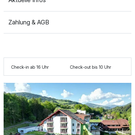
Aktuelle Infos
Zahlung & AGB
Ausstattung
Zusatznächte
Check-in ab 16 Uhr
Check-out bis 10 Uhr
Für 5 Tage
994,00 €
p.P. ab
Doppelzimmer Komfort
2 Erwachsene und 2 Kinder