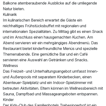
Balkone atemberaubende Ausblicke auf die umliegende
Für 5 Tage
1.064,00 €
Natur bieten.
p.P. ab
Kulinarik
Im kulinarischen Bereich erwartet die Gäste ein
reichhaltiges Frühstücksbuffet mit regionalen und
internationalen Spezialitäten. Zu Mittag gibt es einen Snack
und im Anschluss einen hausgemachten Kuchen. Am
Suite/n
Abend servieren wir ein mehrgängiges Abendmenü. Das
2 Erwachsene und 3 Kinder
Restaurant bietet kinderfreundliche Menüs und spezielle
Themenabende. Eine gemütliche Bar und ein Café
servieren eine Auswahl an Getränken und Snacks.
Wellness
Das Freizeit- und Unterhaltungsangebot umfasst Innen-
und Außenpools mit separatem Kinderbecken, einen
Abenteuer-Spielplatz und ein Indoor-Spielzimmer mit
betreuten Aktivitäten. Eltern können im Wellnessbereich mit
Sauna, Dampfbad und Massageangeboten entspannen.
Kinder
Der Kids-Club des Familienhotels Trebesingerhof ist ein