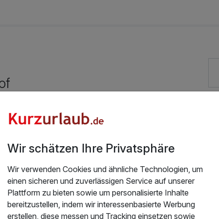
15,00 €
30,00 €
of
Exzellent bewertete Lage
Vielseitiger Wellnessbereich
Wir schätzen Ihre Privatsphäre
kostenfreie Leihfahrräder
Kostenloses W-LAN
Wir verwenden Cookies und ähnliche Technologien, um
einen sicheren und zuverlässigen Service auf unserer
Plattform zu bieten sowie um personalisierte Inhalte
bereitzustellen, indem wir interessenbasierte Werbung
erstellen, diese messen und Tracking einsetzen sowie