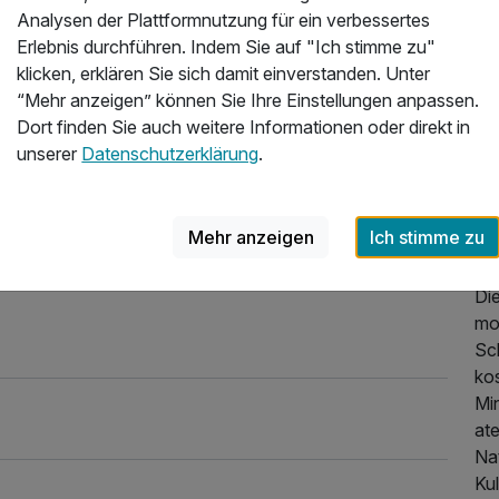
Analysen der Plattformnutzung für ein verbessertes
Erlebnis durchführen. Indem Sie auf "Ich stimme zu"
Üb
klicken, erklären Sie sich damit einverstanden. Unter
eit für alles, wir kommen ganz sicher im Sommer
“Mehr anzeigen” können Sie Ihre Einstellungen anpassen.
Das
Dort finden Sie auch weitere Informationen oder direkt in
im
2024
unserer
Datenschutzerklärung
.
vo
ist
ei
Mehr anzeigen
Ich stimme zu
Abe
Zi
Di
mo
Sc
ko
Mi
at
Nat
Kul