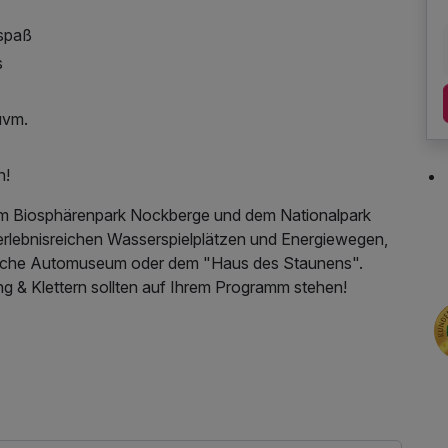
nspaß
s
uvm.
n!
n im Biosphärenpark Nockberge und dem Nationalpark
erlebnisreichen Wasserspielplätzen und Energiewegen,
orsche Automuseum oder dem "Haus des Staunens".
g & Klettern sollten auf Ihrem Programm stehen!
ds täglich wechselnde & spannende Animationsproramme.
 vieles ausprobiert. Bei Schlechtwetter geht es ab ins
t Rutsche und Bällebad.
Parkplatz, Nutzung des Fitnessbereichs, Nutzung des
utzung, ganztägige Nutzung Wellnessbereich nach
en) findet Montag bis Sonntag von 14 bis 21 Uhr statt.
ücher