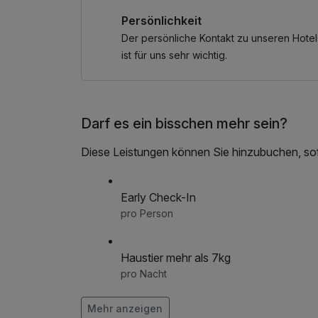
Für Kinder unter 3 Jahren kann je nach Verfüg
Persönlichkeit
werden.
Der persönliche Kontakt zu unseren Hotel
ist für uns sehr wichtig.
*die GRATIS KärntenCard bietet Ihnen über 10
• Kletterwald Ossiacher See
Darf es ein bisschen mehr sein?
• Wasserspielpark Fallbach/Maltatal
• Jump Dome Klagenfurt
Diese Leistungen können Sie hinzubuchen, sofe
• Strandbad Stockenboi am Weissensee
• Sommerrodelbahn
• Gerlitzen Tandem Base
Early Check-In
• Elektroboot fahren am Faaker See
pro Person
• und vieles mehr
Haustier mehr als 7kg
pro Nacht
Mehr anzeigen