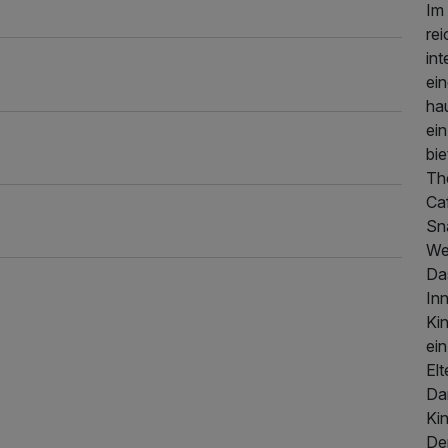
Im 
rei
int
ei
ha
ei
bie
Th
Ca
Sn
We
Da
In
Ki
ein
El
Da
Ki
745,50 €
p.P. ab
De