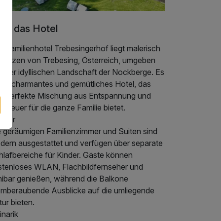
er das Hotel
 Familienhotel Trebesingerhof liegt malerisch
 Herzen von Trebesing, Österreich, umgeben
n der idyllischen Landschaft der Nockberge. Es
 ein charmantes und gemütliches Hotel, das
ne perfekte Mischung aus Entspannung und
nteuer für die ganze Familie bietet.
mmer
e geräumigen Familienzimmer und Suiten sind
dern ausgestattet und verfügen über separate
hlafbereiche für Kinder. Gäste können
stenloses WLAN, Flachbildfernseher und
nibar genießen, während die Balkone
emberaubende Ausblicke auf die umliegende
ur bieten.
inarik