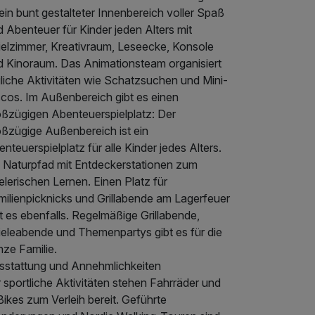
 ein bunt gestalteter Innenbereich voller Spaß
 Abenteuer für Kinder jeden Alters mit
ielzimmer, Kreativraum, Leseecke, Konsole
d Kinoraum. Das Animationsteam organisiert
gliche Aktivitäten wie Schatzsuchen und Mini-
scos. Im Außenbereich gibt es einen
oßzügigen Abenteuerspielplatz: Der
oßzügige Außenbereich ist ein
nteuerspielplatz für alle Kinder jedes Alters.
n Naturpfad mit Entdeckerstationen zum
elerischen Lernen. Einen Platz für
milienpicknicks und Grillabende am Lagerfeuer
t es ebenfalls. Regelmäßige Grillabende,
ieleabende und Themenpartys gibt es für die
nze Familie.
sstattung und Annehmlichkeiten
 sportliche Aktivitäten stehen Fahrräder und
ikes zum Verleih bereit. Geführte