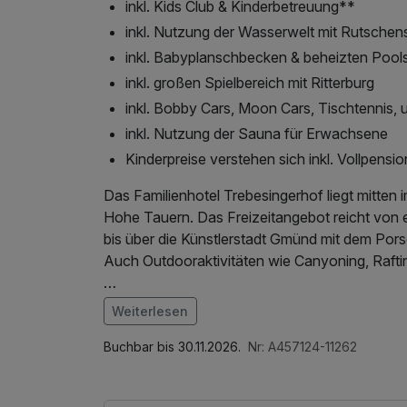
inkl. Kids Club & Kinderbetreuung**
inkl. Nutzung der Wasserwelt mit Rutsche
inkl. Babyplanschbecken & beheizten Pool
inkl. großen Spielbereich mit Ritterburg
inkl. Bobby Cars, Moon Cars, Tischtennis, 
inkl. Nutzung der Sauna für Erwachsene
Kinderpreise verstehen sich inkl. Vollpensio
Das Familienhotel Trebesingerhof liegt mitte
Hohe Tauern. Das Freizeitangebot reicht von 
bis über die Künstlerstadt Gmünd mit dem P
Auch Outdooraktivitäten wie Canyoning, Raftin
Die "Kinderwerkstatt": Hier erwarten Ihre Ki
Weiterlesen
Es wird gespielt, gebastelt, gebaut, getobt und
Im Angebot enthalten
Piratenland, ein 3-Etagen-Softplay Bereich mi
Saunabenutzung, Saunatuch, Leihbademantel, 
Buchbar bis 30.11.2026.
Nr: A457124-11262
Wellnessbereichs, W-LAN Nutzung / Internetn
**die Kinderbetreuung im Kids Club (ab 3 Jahr
check out, Badetasche mit Bademantel und -t