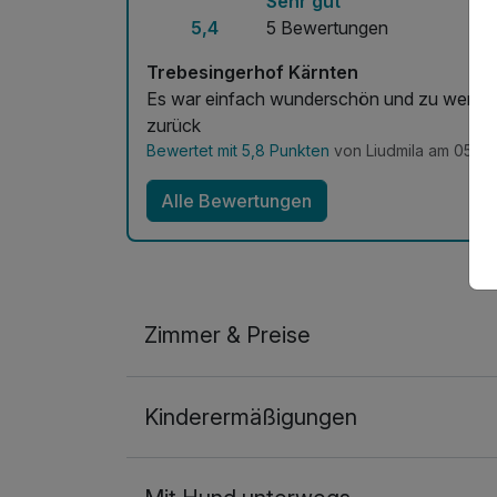
Sehr gut
5,4
5 Bewertungen
Trebesingerhof Kärnten
Es war einfach wunderschön und zu wenig Z
zurück
Bewertet mit 5,8 Punkten
von Liudmila am 05.11.
Alle Bewertungen
Zimmer & Preise
Doppelzimmer
Kinderermäßigungen
2 Erwachsene und 1 Kind