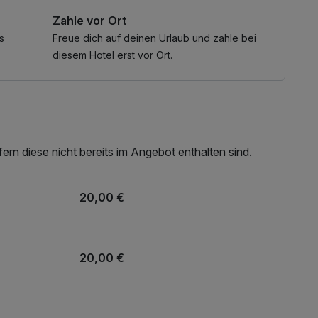
barkeit und auf Anfrage eine Betreuung organisiert
Zahle vor Ort
s
Freue dich auf deinen Urlaub und zahle bei
diesem Hotel erst vor Ort.
0 Ausflugsziele kostenfrei oder ermäßigt:
rn diese nicht bereits im Angebot enthalten sind.
20,00 €
20,00 €