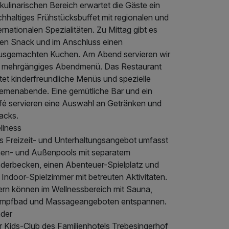
kulinarischen Bereich erwartet die Gäste ein
chhaltiges Frühstücksbuffet mit regionalen und
ernationalen Spezialitäten. Zu Mittag gibt es
nen Snack und im Anschluss einen
usgemachten Kuchen. Am Abend servieren wir
n mehrgängiges Abendmenü. Das Restaurant
tet kinderfreundliche Menüs und spezielle
emenabende. Eine gemütliche Bar und ein
fé servieren eine Auswahl an Getränken und
acks.
llness
s Freizeit- und Unterhaltungsangebot umfasst
nen- und Außenpools mit separatem
nderbecken, einen Abenteuer-Spielplatz und
 Indoor-Spielzimmer mit betreuten Aktivitäten.
tern können im Wellnessbereich mit Sauna,
mpfbad und Massageangeboten entspannen.
nder
r Kids-Club des Familienhotels Trebesingerhof