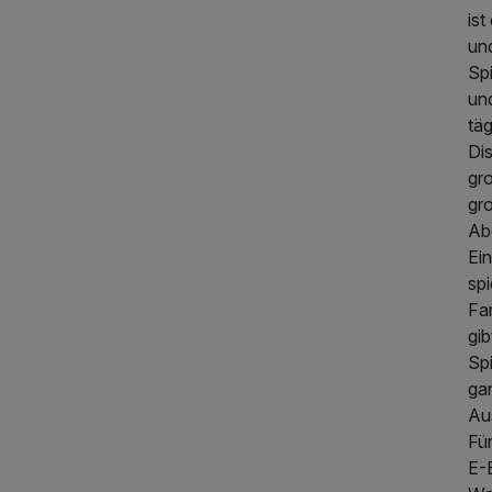
ist
und
Sp
un
tä
Di
gr
gr
Abe
Ei
spi
Fa
gib
Sp
ga
Au
Für
E-B