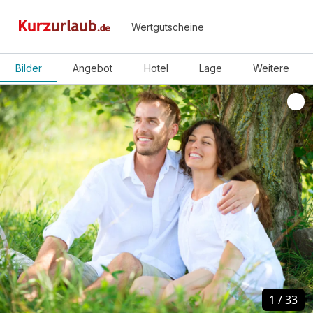
Wertgutscheine
Bilder
Angebot
Hotel
Lage
Weitere
1
1
/
/
33
33