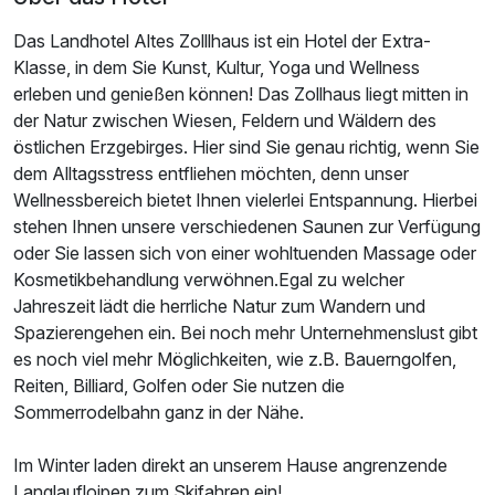
Das Landhotel Altes Zolllhaus ist ein Hotel der Extra-
Klasse, in dem Sie Kunst, Kultur, Yoga und Wellness
erleben und genießen können! Das Zollhaus liegt mitten in
Ausstattung
der Natur zwischen Wiesen, Feldern und Wäldern des
östlichen Erzgebirges. Hier sind Sie genau richtig, wenn Sie
Für 4 Tage
180,00 €
p.P. ab
dem Alltagsstress entfliehen möchten, denn unser
Wellnessbereich bietet Ihnen vielerlei Entspannung. Hierbei
stehen Ihnen unsere verschiedenen Saunen zur Verfügung
oder Sie lassen sich von einer wohltuenden Massage oder
Kosmetikbehandlung verwöhnen.Egal zu welcher
Jahreszeit lädt die herrliche Natur zum Wandern und
Doppelzimmer Superior
Spazierengehen ein. Bei noch mehr Unternehmenslust gibt
2 Erwachsene und 1 Kind
es noch viel mehr Möglichkeiten, wie z.B. Bauerngolfen,
Reiten, Billiard, Golfen oder Sie nutzen die
Sommerrodelbahn ganz in der Nähe.
Im Winter laden direkt an unserem Hause angrenzende
Langlaufloipen zum Skifahren ein!