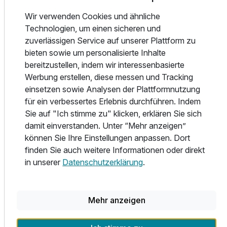
Ausstattung
Genießen Sie das besondere Ambiente und die persönliche
Wir verwenden Cookies und ähnliche
Atmosphäre unseres Hotels und unseres Services und
Technologien, um einen sicheren und
Für 4 Tage
195,00 €
p.P. ab
lassen Sie sich in unserem traditionsreichen
zuverlässigen Service auf unserer Plattform zu
Kreuzgewölbe-Restaurant und in unserer original
bieten sowie um personalisierte Inhalte
italienischen Steinofen-Pizzeria verwöhnen! Darüber
bereitzustellen, indem wir interessenbasierte
hinaus bieten wir Ihnen mit unserem Dunkelrestaurant und
Werbung erstellen, diese messen und Tracking
dem Angebot an ayurvedischen Speisen weitere High-
einsetzen sowie Analysen der Plattformnutzung
lights! Lassen Sie es sich schmecken!
für ein verbessertes Erlebnis durchführen. Indem
Sie auf "Ich stimme zu" klicken, erklären Sie sich
Unsere der waldreichen Umgebung angepasste
damit einverstanden. Unter “Mehr anzeigen”
Saunalandschaft ist durchgehend von 16:00 Uhr bis 21:00
können Sie Ihre Einstellungen anpassen. Dort
Uhr geöffnet. Nach kompletter Umgestaltung unseres
finden Sie auch weitere Informationen oder direkt
ehemaligen Saunabereiches ist eine neue exklusive
in unserer
Datenschutzerklärung
.
Wellnesslandschaft von mehr als 140 qm entstanden. Das
gesamte Design wurde nach den Kriterien gestaltet, Seele
und Geist in Einklang mit der Natur zu bringen. Vier
Mehr anzeigen
verschiedene Saunen erwarten unsere Gäste: Und hier die
verschiedenen Saunen im Hotel Zollhaus Himalaja-