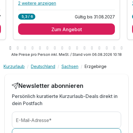
2 weitere anzeigen
Alle Inklusivleistungen
6 enthalten
7
Gültig bis 31.08.2027
5,3 / 6
1 Übernachtung
Zum Angebot
1 x reichhaltiges Frühstück vom Buffet
inkl. Entspannungszeit in unserem
Wellnessbereich
inkl. Parkplatz
Alle Preise pro Person inkl. MwSt. / Stand vom 06.08.2026 10:18
inkl. W-LAN
Familienspaß o. Zeit zu zweit - Alles ist möglich!
Kurzurlaub
Deutschland
Sachsen
Erzgebirge
Newsletter abonnieren
Persönlich kuratierte Kurzurlaub-Deals direkt in
dein Postfach
E-Mail-Adresse*