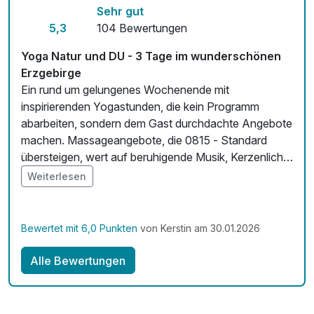
Sehr gut
Zimmerservice verfügbar
5,3
104 Bewertungen
Mit Hotelbar
Yoga Natur und DU - 3 Tage im wunderschönen
Erzgebirge
Ein rund um gelungenes Wochenende mit
inspirierenden Yogastunden, die kein Programm
abarbeiten, sondern dem Gast durchdachte Angebote
machen. Massageangebote, die 0815 - Standard
übersteigen, wert auf beruhigende Musik, Kerzenlicht,
Duft legen - auch für die Seele gut!
Weiterlesen
Bewertet mit 6,0 Punkten
von Kerstin am 30.01.2026
Alle Bewertungen