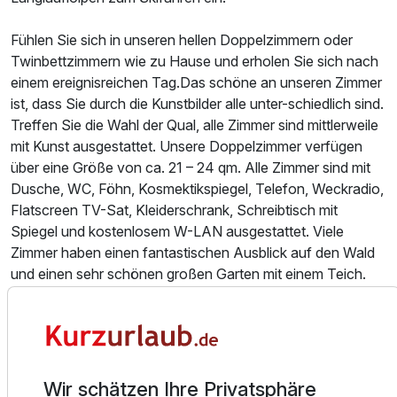
Fühlen Sie sich in unseren hellen Doppelzimmern oder
Twinbettzimmern wie zu Hause und erholen Sie sich nach
einem ereignisreichen Tag.Das schöne an unseren Zimmer
ist, dass Sie durch die Kunstbilder alle unter-schiedlich sind.
Treffen Sie die Wahl der Qual, alle Zimmer sind mittlerweile
mit Kunst ausgestattet. Unsere Doppelzimmer verfügen
über eine Größe von ca. 21 – 24 qm. Alle Zimmer sind mit
Ausstattung
Dusche, WC, Föhn, Kosmektikspiegel, Telefon, Weckradio,
Flatscreen TV-Sat, Kleiderschrank, Schreibtisch mit
Für 4 Tage
175,00 €
p.P. ab
Spiegel und kostenlosem W-LAN ausgestattet. Viele
Zimmer haben einen fantastischen Ausblick auf den Wald
und einen sehr schönen großen Garten mit einem Teich.
Die Familienzimmer verfügen über ein Wohnzimmer,
Schlafzimmer, ein Zimmer mit zwei Einzelbetten. Superior
Doppelzimmer zur Einzelnutzung
Doppelzimmer: Im Wohnzimmereck haben Sie viel Platz
1 Erwachsenen und 1 Kind
zum Entspannen, ein Buch zu lesen oder gute Musik zu
hören
Wir schätzen Ihre Privatsphäre