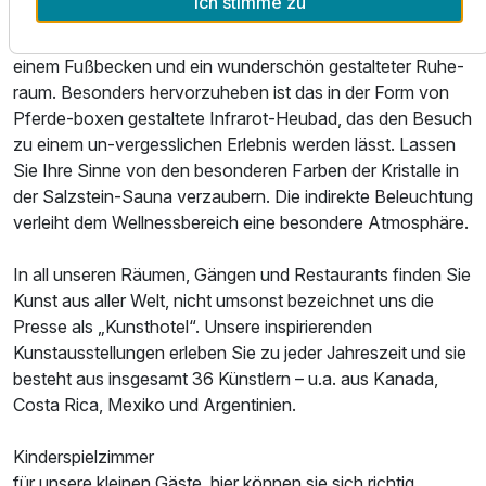
Ich stimme zu
Salzstein-Sauna, Finnische Sauna, Kräuterdampf-Sauna,
Infrarot-Heu-Sauna. Hinzu kommen eine Wärmebank mit
einem Fußbecken und ein wunderschön gestalteter Ruhe-
raum. Besonders hervorzuheben ist das in der Form von
Pferde-boxen gestaltete Infrarot-Heubad, das den Besuch
zu einem un-vergesslichen Erlebnis werden lässt. Lassen
Sie Ihre Sinne von den besonderen Farben der Kristalle in
der Salzstein-Sauna verzaubern. Die indirekte Beleuchtung
verleiht dem Wellnessbereich eine besondere Atmosphäre.
In all unseren Räumen, Gängen und Restaurants finden Sie
Kunst aus aller Welt, nicht umsonst bezeichnet uns die
Presse als „Kunsthotel“. Unsere inspirierenden
Kunstausstellungen erleben Sie zu jeder Jahreszeit und sie
besteht aus insgesamt 36 Künstlern – u.a. aus Kanada,
Costa Rica, Mexiko und Argentinien.
Kinderspielzimmer
für unsere kleinen Gäste, hier können sie sich richtig