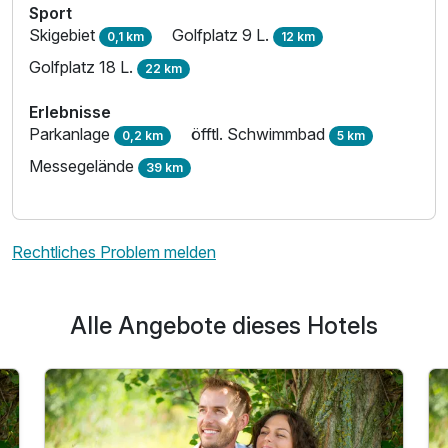
Sport
Skigebiet
Golfplatz 9 L.
0,1 km
12 km
Golfplatz 18 L.
22 km
Erlebnisse
Parkanlage
öfftl. Schwimmbad
0,2 km
5 km
Messegelände
39 km
Rechtliches Problem melden
Alle Angebote dieses Hotels