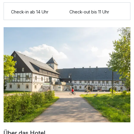
Ausstattung
Check-in ab 14 Uhr
Check-out bis 11 Uhr
Für 4 Tage
165,00 €
p.P. ab
Doppelzimmer Komfort Design
2 Erwachsene
Über das Hotel