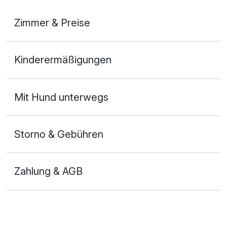
Zimmer & Preise
Doppelzimmer
Kinderermäßigungen
2 Erwachsene und 1 Kind
Mit Hund unterwegs
Storno & Gebühren
Zahlung & AGB