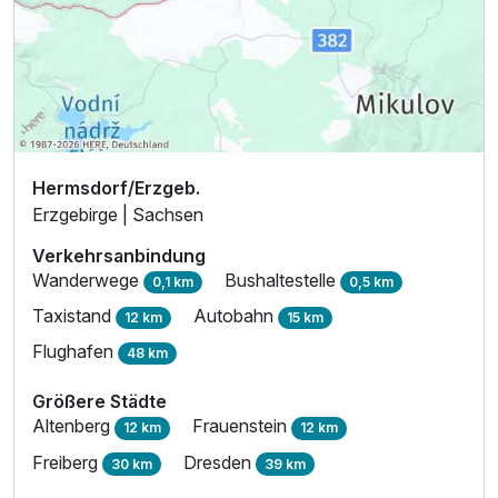
Hermsdorf/Erzgeb.
Erzgebirge | Sachsen
Verkehrsanbindung
Wanderwege
Bushaltestelle
0,1 km
0,5 km
Taxistand
Autobahn
12 km
15 km
Flughafen
48 km
Größere Städte
Altenberg
Frauenstein
12 km
12 km
Freiberg
Dresden
30 km
39 km