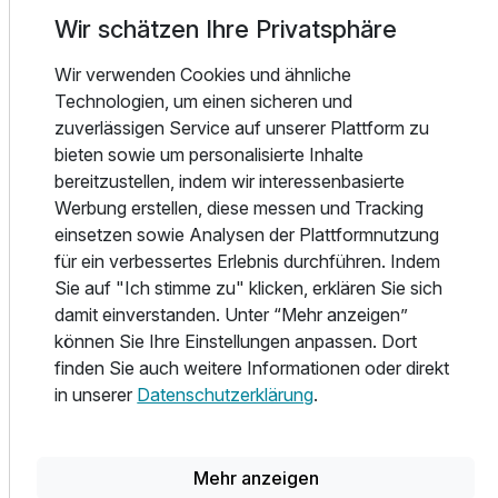
Doppelzimmer: Im Wohnzimmereck haben Sie viel Platz
Wir schätzen Ihre Privatsphäre
1 Erwachsenen und 1 Kind
zum Entspannen, ein Buch zu lesen oder gute Musik zu
hören
Wir verwenden Cookies und ähnliche
Ausstattung
Technologien, um einen sicheren und
Genießen Sie das besondere Ambiente und die persönliche
zuverlässigen Service auf unserer Plattform zu
Atmosphäre unseres Hotels und unseres Services und
Für 8 Tage
525,00 €
bieten sowie um personalisierte Inhalte
p.P. ab
lassen Sie sich in unserem traditionsreichen
bereitzustellen, indem wir interessenbasierte
Kreuzgewölbe-Restaurant und in unserer original
Werbung erstellen, diese messen und Tracking
italienischen Steinofen-Pizzeria verwöhnen! Darüber
einsetzen sowie Analysen der Plattformnutzung
hinaus bieten wir Ihnen mit unserem Dunkelrestaurant und
für ein verbessertes Erlebnis durchführen. Indem
dem Angebot an ayurvedischen Speisen weitere High-
Sie auf "Ich stimme zu" klicken, erklären Sie sich
lights! Lassen Sie es sich schmecken!
damit einverstanden. Unter “Mehr anzeigen”
können Sie Ihre Einstellungen anpassen. Dort
Unsere der waldreichen Umgebung angepasste
finden Sie auch weitere Informationen oder direkt
Saunalandschaft ist durchgehend von 16:00 Uhr bis 21:00
in unserer
Datenschutzerklärung
.
Uhr geöffnet. Nach kompletter Umgestaltung unseres
ehemaligen Saunabereiches ist eine neue exklusive
Wellnesslandschaft von mehr als 140 qm entstanden. Das
Mehr anzeigen
gesamte Design wurde nach den Kriterien gestaltet, Seele