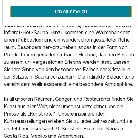
und Geist in Einklang mit der Natur zu bringen. Vier
verschiedene Saunen erwarten unsere Gäste: Und hier die
Ich stimme zu
verschiedenen Saunen im Hotel Zollhaus Himalaja-
Salzstein-Sauna, Finnische Sauna, Kräuterdampf-Sauna,
Infrarot-Heu-Sauna. Hinzu kommen eine Wärmebank mit
einem Fußbecken und ein wunderschön gestalteter Ruhe-
raum. Besonders hervorzuheben ist das in der Form von
Pferde-boxen gestaltete Infrarot-Heubad, das den Besuch
zu einem un-vergesslichen Erlebnis werden lässt. Lassen
Sie Ihre Sinne von den besonderen Farben der Kristalle in
der Salzstein-Sauna verzaubern. Die indirekte Beleuchtung
verleiht dem Wellnessbereich eine besondere Atmosphäre.
In all unseren Räumen, Gängen und Restaurants finden Sie
Kunst aus aller Welt, nicht umsonst bezeichnet uns die
Presse als „Kunsthotel“. Unsere inspirierenden
Kunstausstellungen erleben Sie zu jeder Jahreszeit und sie
besteht aus insgesamt 36 Künstlern – u.a. aus Kanada,
Costa Rica, Mexiko und Argentinien.