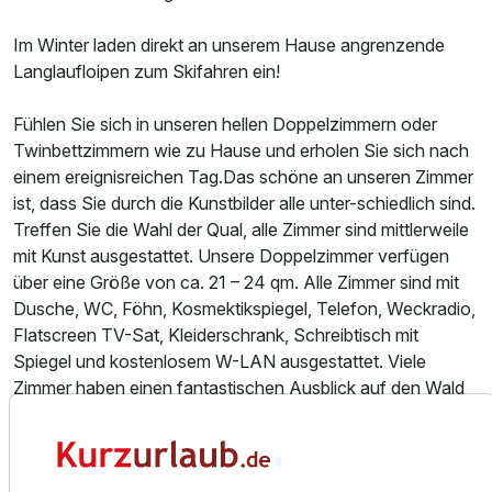
Im Winter laden direkt an unserem Hause angrenzende
Langlaufloipen zum Skifahren ein!
Fühlen Sie sich in unseren hellen Doppelzimmern oder
Twinbettzimmern wie zu Hause und erholen Sie sich nach
einem ereignisreichen Tag.Das schöne an unseren Zimmer
ist, dass Sie durch die Kunstbilder alle unter-schiedlich sind.
Treffen Sie die Wahl der Qual, alle Zimmer sind mittlerweile
mit Kunst ausgestattet. Unsere Doppelzimmer verfügen
über eine Größe von ca. 21 – 24 qm. Alle Zimmer sind mit
Ausstattung
Dusche, WC, Föhn, Kosmektikspiegel, Telefon, Weckradio,
Flatscreen TV-Sat, Kleiderschrank, Schreibtisch mit
Für 8 Tage
455,00 €
p.P. ab
Spiegel und kostenlosem W-LAN ausgestattet. Viele
Zimmer haben einen fantastischen Ausblick auf den Wald
und einen sehr schönen großen Garten mit einem Teich.
Die Familienzimmer verfügen über ein Wohnzimmer,
Schlafzimmer, ein Zimmer mit zwei Einzelbetten. Superior
Doppelzimmer zur Einzelnutzung