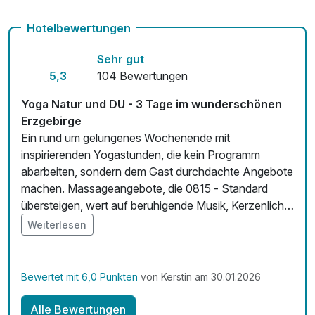
Fahrradverleih
Hotelbewertungen
Kostenloses W-LAN
Sehr gut
Zimmerservice verfügbar
5,3
104 Bewertungen
Mit Hotelbar
Yoga Natur und DU - 3 Tage im wunderschönen
Erzgebirge
Ein rund um gelungenes Wochenende mit
inspirierenden Yogastunden, die kein Programm
abarbeiten, sondern dem Gast durchdachte Angebote
machen. Massageangebote, die 0815 - Standard
übersteigen, wert auf beruhigende Musik, Kerzenlicht,
Duft legen - auch für die Seele gut!
Weiterlesen
Bewertet mit 6,0 Punkten
von Kerstin am 30.01.2026
Alle Bewertungen