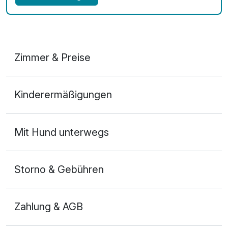
Zimmer & Preise
Doppelzimmer
Kinderermäßigungen
2 Erwachsene und 1 Kind
Mit Hund unterwegs
Storno & Gebühren
Zahlung & AGB