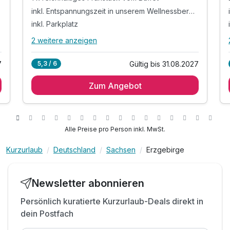
inkl. Entspannungszeit in unserem Wellnessbereich
inkl. Parkplatz
2 weitere anzeigen
Alle Inklusivleistungen
6 enthalten
7
Gültig bis 31.08.2027
5,3 / 6
1 Übernachtung
Zum Angebot
1 x reichhaltiges Frühstück vom Buffet
inkl. Entspannungszeit in unserem
Wellnessbereich
inkl. Parkplatz
Alle Preise pro Person inkl. MwSt.
inkl. W-LAN
Familienspaß o. Zeit zu zweit - Alles ist möglich!
Kurzurlaub
Deutschland
Sachsen
Erzgebirge
Newsletter abonnieren
Persönlich kuratierte Kurzurlaub-Deals direkt in
dein Postfach