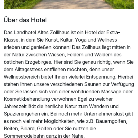
Über das Hotel
Das Landhotel Altes Zolllhaus ist ein Hotel der Extra-
Klasse, in dem Sie Kunst, Kultur, Yoga und Wellness
erleben und genießen können! Das Zollhaus liegt mitten in
Ausstattung
der Natur zwischen Wiesen, Feldern und Wäldern des
östlichen Erzgebirges. Hier sind Sie genau richtig, wenn Sie
Für 8 Tage
420,00 €
p.P. ab
dem Alltagsstress entfliehen möchten, denn unser
Wellnessbereich bietet Ihnen vielerlei Entspannung. Hierbei
stehen Ihnen unsere verschiedenen Saunen zur Verfügung
oder Sie lassen sich von einer wohltuenden Massage oder
Kosmetikbehandlung verwöhnen.Egal zu welcher
Jahreszeit lädt die herrliche Natur zum Wandern und
Doppelzimmer Superior
Spazierengehen ein. Bei noch mehr Unternehmenslust gibt
2 Erwachsene und 1 Kind
es noch viel mehr Möglichkeiten, wie z.B. Bauerngolfen,
Reiten, Billiard, Golfen oder Sie nutzen die
Sommerrodelbahn ganz in der Nähe.