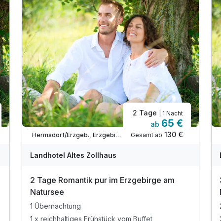
2 Tage
| 1 Nacht
65 €
ab
130 €
Gesamt ab
Hermsdorf/Erzgeb., Erzgebirge
Landhotel Altes Zollhaus
2 Tage Romantik pur im Erzgebirge am
Natursee
1 Übernachtung
1 x reichhaltiges Frühstück vom Buffet