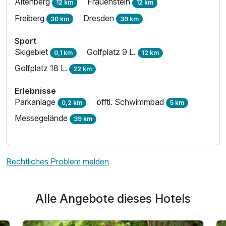
Altenberg
Frauenstein
12 km
12 km
Freiberg
Dresden
30 km
39 km
Sport
Skigebiet
Golfplatz 9 L.
0,1 km
12 km
Golfplatz 18 L.
22 km
Erlebnisse
Parkanlage
öfftl. Schwimmbad
0,2 km
5 km
Messegelände
39 km
Rechtliches Problem melden
Alle Angebote dieses Hotels