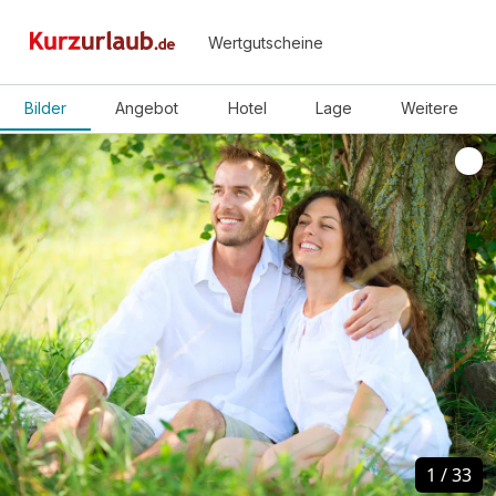
Wertgutscheine
Bilder
Angebot
Hotel
Lage
Weitere
1
1
/
/
33
33