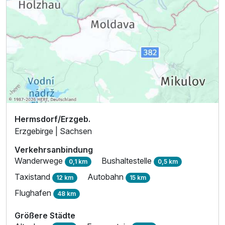
Hermsdorf/Erzgeb.
Erzgebirge | Sachsen
Verkehrsanbindung
Wanderwege
Bushaltestelle
0,1 km
0,5 km
Taxistand
Autobahn
12 km
15 km
Flughafen
48 km
Größere Städte