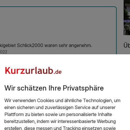
Üb
Skigebiet Schlick2000 waren sehr angenehm.
2022
Uns
Ch
re
Cha
Di
Wir schätzen Ihre Privatsphäre
ho
(g
Wir verwenden Cookies und ähnliche Technologien, um
Sc
einen sicheren und zuverlässigen Service auf unserer
bl
Plattform zu bieten sowie um personalisierte Inhalte
Ga
bereitzustellen, indem wir interessenbasierte Werbung
Nu
erstellen, diese messen und Tracking einsetzen sowie