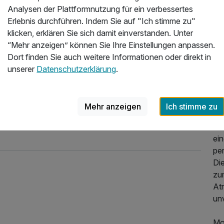
gen
Analysen der Plattformnutzung für ein verbessertes
Erlebnis durchführen. Indem Sie auf "Ich stimme zu"
Di
klicken, erklären Sie sich damit einverstanden. Unter
20k
“Mehr anzeigen” können Sie Ihre Einstellungen anpassen.
Ze
Dort finden Sie auch weitere Informationen oder direkt in
Hal
unserer
Datenschutzerklärung
.
Eis
bef
Top
Mehr anzeigen
Ich stimme zu
Rad
Er
ei
per
Di
zu
At
unv
Mon