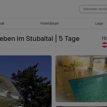
Gutschein vers
halt
Hotel
details
Lage
en im Stubaital | 5 Tage
Ho