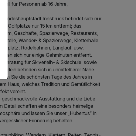
erell für Personen ab 16 Jahre,
e Landeshauptstadt Innsbruck befindet sich nur
m, Golfplätze nur 15 km entfernt; das
ntrum, Geschäfte, Spazierwege, Restaurants,
testelle, Wander- & Spazierwege, Kletterhalle,
laufplatz, Rodelbahnen, Langlauf, usw.
inden sich nur einige Gehminuten entfernt.
 Beratung für Skiverleih- & Skischule, sowie
verleih befinden sich in unmittelbarer Nähe.
leben Sie die schönsten Tage des Jahres in
nem Haus, welches Tradition und Gemütlichkeit
fekt vereint.
e geschmackvolle Ausstattung und die Liebe
m Detail schaffen eine besonders heimelige
mosphäre und lassen Sie unser „Hubertus“ in
ergesslicher Erinnerung behalten.
tainbiking, Wandern, Klettern, Reiten, Tennis-