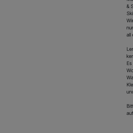
& 
Sk
Wi
nu
all
400,00 €
p.P. ab
Ler
ke
Es
Wo
Wa
Kl
und
Bi
au