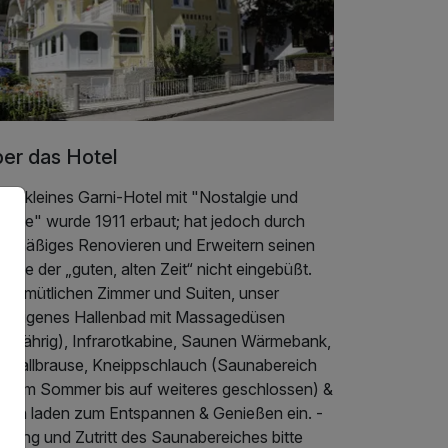
er das Hotel
er kleines Garni-Hotel mit "Nostalgie und
arme" wurde 1911 erbaut; hat jedoch durch
gelmäßiges Renovieren und Erweitern seinen
rme der „guten, alten Zeit“ nicht eingebüßt.
e gemütlichen Zimmer und Suiten, unser
teleigenes Hallenbad mit Massagedüsen
anzjährig), Infrarotkabine, Saunen Wärmebank,
hwallbrause, Kneippschlauch (Saunabereich
eibt im Sommer bis auf weiteres geschlossen) &
rten laden zum Entspannen & Genießen ein. -
tzung und Zutritt des Saunabereiches bitte