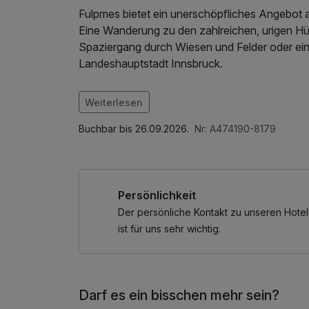
Fulpmes bietet ein unerschöpfliches Angebot a
Eine Wanderung zu den zahlreichen, urigen Hütten des 
Spaziergang durch Wiesen und Felder oder eine
Landeshauptstadt Innsbruck.
Im Angebot enthalten
Weiterlesen
Saunabenutzung, Saunatuch, Parkplatz, Nutz
Internetnutzung
Buchbar bis 26.09.2026.
Nr: A474190-8179
Persönlichkeit
Der persönliche Kontakt zu unseren Hotel
ist für uns sehr wichtig.
Darf es ein bisschen mehr sein?