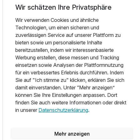
Wir schätzen Ihre Privatsphäre
Nach umfangreichen Umbauarbeiten verfügt unser Hotel
nun über 122 komfortabel ausgestattete Standard-,
Wir verwenden Cookies und ähnliche
Superior- und Deluxe-Zimmer. In allen Zimmern finden Sie
Technologien, um einen sicheren und
Doppelzimmer Komfort
eine Espressomaschine, Telefon, W-LAN, Satelliten-TV,
zuverlässigen Service auf unserer Plattform zu
2 Erwachsene
eine Sitzecke sowie einen Schreibtisch und ein
bieten sowie um personalisierte Inhalte
Badezimmer mit ebenerdiger Dusche. Darüber hinaus
bereitzustellen, indem wir interessenbasierte
bieten wir eine Vielzahl von Tagungs- und
Werbung erstellen, diese messen und Tracking
Veranstaltungsräumen für bis zu 1.000 Personen, die den
einsetzen sowie Analysen der Plattformnutzung
perfekten Rahmen für Ihre Tagung oder Feierlichkeit
für ein verbessertes Erlebnis durchführen. Indem
bieten.
Sie auf "Ich stimme zu" klicken, erklären Sie sich
damit einverstanden. Unter “Mehr anzeigen”
Genießen Sie köstliche Speisen in unserem historischen
können Sie Ihre Einstellungen anpassen. Dort
Restaurant Schnürboden oder lassen Sie einen lauen
finden Sie auch weitere Informationen oder direkt
Sommerabend in unserem Biergarten ausklingen. Eine
in unserer
Datenschutzerklärung
.
faszinierende Mischung aus Vergangenheit und Moderne
erwartet Sie bei uns.
Mehr anzeigen