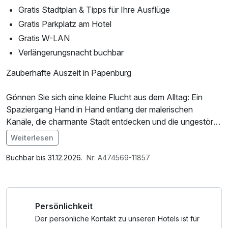
Gratis Stadtplan & Tipps für Ihre Ausflüge
Gratis Parkplatz am Hotel
Gratis W-LAN
Verlängerungsnacht buchbar
Zauberhafte Auszeit in Papenburg
Gönnen Sie sich eine kleine Flucht aus dem Alltag: Ein
Spaziergang Hand in Hand entlang der malerischen
Kanäle, die charmante Stadt entdecken und die ungestörte
Zeit zu zweit – einfach entspannen und Momente
Weiterlesen
sammeln.
Im Angebot enthalten
Parkplatz, Nutzung des Fitnessbereichs, W-LAN Nutzung /
Buchbar bis 31.12.2026.
Nr: A474569-11857
IHRE MÖGLICHKEITEN
Internetnutzung, kostenfreier Kaffee/Tee im Zimmer
KULTUR
Persönlichkeit
Tauchen Sie ein in die maritime Erlebniswelt: Von der
Stadtgeschichte über den Schiffbau bis hin zur
Der persönliche Kontakt zu unseren Hotels ist für