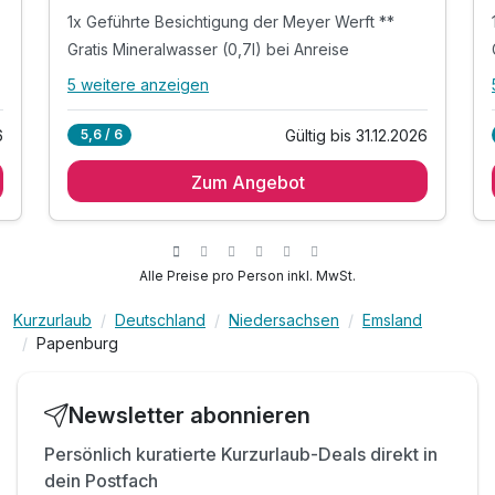
1x Geführte Besichtigung der Meyer Werft **
Gratis Mineralwasser (0,7l) bei Anreise
5 weitere anzeigen
Alle Inklusivleistungen
9 enthalten
6
Gültig bis 31.12.2026
5,6 / 6
2x Übernachtung
Zum Angebot
2x Frühstücksbuffet
1x Geführte Besichtigung der Meyer Werft **
Gratis Mineralwasser (0,7l) bei Anreise
Gratis Auswahl an Kaffee und Tee im Zimmer
Alle Preise pro Person inkl. MwSt.
Gratis Aktivzeit im Fitnessstudios „Injoy“ *
Kurzurlaub
Deutschland
Niedersachsen
Emsland
Gratis Stadtplan & Tipps für Ihre Ausflüge
Papenburg
Gratis Parkplatz am Hotel
Gratis W-LAN
Newsletter abonnieren
Persönlich kuratierte Kurzurlaub-Deals direkt in
dein Postfach