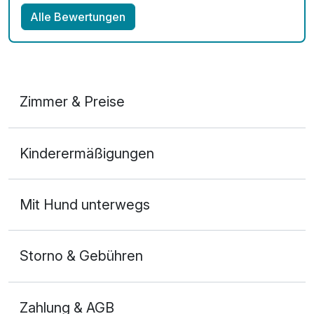
Alle Bewertungen
Zimmer & Preise
Doppelzimmer
Kinderermäßigungen
2 Erwachsene und 1 Kind
Mit Hund unterwegs
Storno & Gebühren
Zahlung & AGB