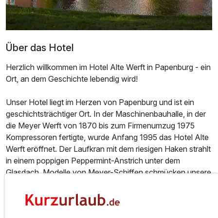
Über das Hotel
Herzlich willkommen im Hotel Alte Werft in Papenburg - ein
Ort, an dem Geschichte lebendig wird!
Unser Hotel liegt im Herzen von Papenburg und ist ein
geschichtsträchtiger Ort. In der Maschinenbauhalle, in der
die Meyer Werft von 1870 bis zum Firmenumzug 1975
Kompressoren fertigte, wurde Anfang 1995 das Hotel Alte
Ausstattung
Werft eröffnet. Der Laufkran mit dem riesigen Haken strahlt
in einem poppigen Peppermint-Anstrich unter dem
Glasdach. Modelle von Meyer-Schiffen schmücken unsere
Zusatznächte
Wände. Mächtige Stanz- und Bohrmaschinen prägen das
Foyer und das Restaurant Schnürboden und verleihen
Für 2 Tage
202,50 €
p.P. ab
unserem Hotel einen unverwechselbaren Charakter.