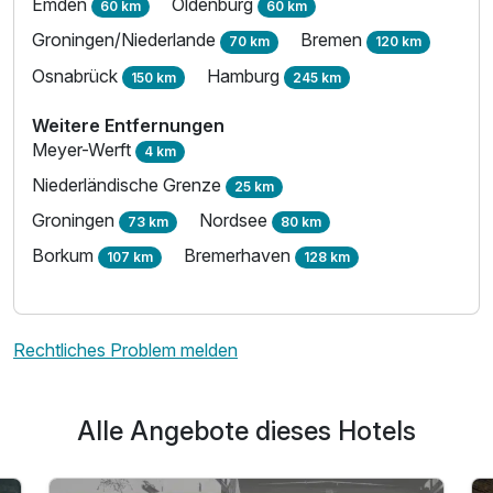
Emden
Oldenburg
60 km
60 km
Groningen/Niederlande
Bremen
70 km
120 km
Osnabrück
Hamburg
150 km
245 km
Weitere Entfernungen
Meyer-Werft
4 km
Niederländische Grenze
25 km
Groningen
Nordsee
73 km
80 km
Borkum
Bremerhaven
107 km
128 km
Rechtliches Problem melden
Alle Angebote dieses Hotels