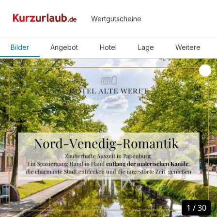
Wertgutscheine
Bilder
Angebot
Hotel
Lage
Weitere
1
1
/
/
30
30