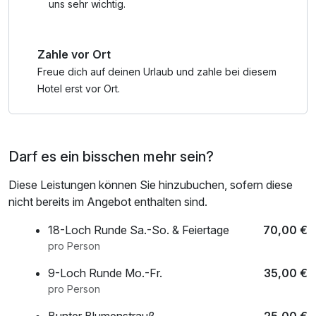
historischen Van-Velen-Anlage. Erleben Sie die MEYER
uns sehr wichtig.
Werft hautnah bei einer Führung und lassen Sie sich von
den Traditionsschiffen im Schifffahrts-Freilicht-Museum in
Zahle vor Ort
die Geschichte der Schifffahrt entführen.
Freue dich auf deinen Urlaub und zahle bei diesem
NATUR & ERHOLUNG
Hotel erst vor Ort.
Radeln Sie den Emsradweg entlang oder entdecken Sie
den Hümmlinger Pilgerweg. Entspannen Sie auf dem
Aschendorfer Moorpfad, an den idyllischen Seen und
Darf es ein bisschen mehr sein?
Kanälen oder genießen Sie die Ruhe im Stadtpark. Offene
Gärten laden zum Staunen ein.
Diese Leistungen können Sie hinzubuchen, sofern diese
nicht bereits im Angebot enthalten sind.
IN DER NÄHE
Entspannen Sie in der Therme Bad Nieuweschans,
18-Loch Runde Sa.-So. & Feiertage
70,00 €
schlendern Sie durch die Altstadt von Leer, entdecken Sie
pro Person
die historische Festung Bourtange oder das
9-Loch Runde Mo.-Fr.
35,00 €
beeindruckende Schloss Clemenswerth.
pro Person
FÜR KLEINE ABENTEURER