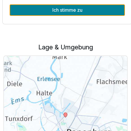
Ausstattung
Alle Infos zum Hotel Alte Werft GmbH & Co. KG
Ich stimme zu
Zusatznächte
Für 2 Tage
153,50 €
p.P. ab
Lage & Umgebung
Einzelzimmer
1 Erwachsenen und 1 Kind