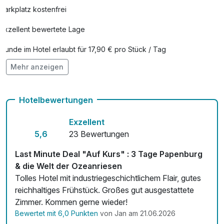
Kneipp Bade Öl
5,00 €
Parkplatz kostenfrei
pro Stück
Exzellent bewertete Lage
Lunchpaket
12,50 €
pro Person (1 Tag/e)
Hunde im Hotel erlaubt für 17,90 € pro Stück / Tag
Mehr anzeigen
Auch vegetarische Speisen
Fahrradverleih
Hotelbewertungen
Kostenloses W-LAN
Exzellent
Zimmerservice verfügbar
5,6
23 Bewertungen
Mit Hotelbar
Last Minute Deal "Auf Kurs" : 3 Tage Papenburg
& die Welt der Ozeanriesen
Tolles Hotel mit industriegeschichtlichem Flair, gutes
reichhaltiges Frühstück. Großes gut ausgestattete
Zimmer. Kommen gerne wieder!
Bewertet mit 6,0 Punkten
von Jan am 21.06.2026