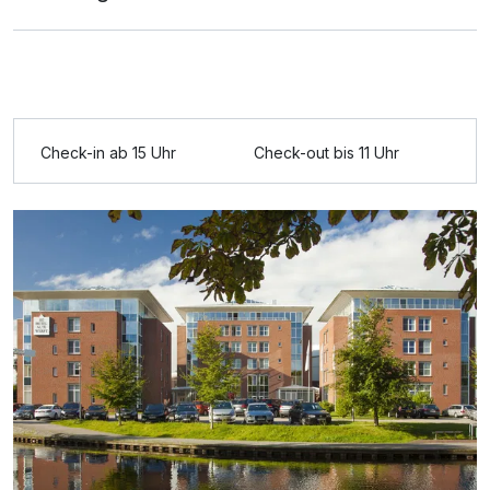
Ausstattung
Check-in ab 15 Uhr
Check-out bis 11 Uhr
Zusatznächte
Für 2 Tage
139,00 €
p.P. ab
Doppelzimmer Deluxe
2 Erwachsene und 1 Kind