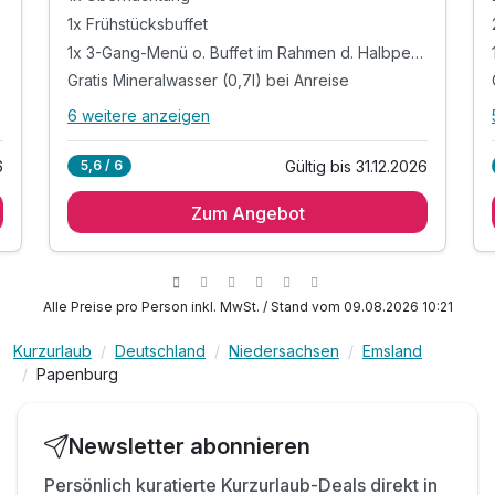
1x Frühstücksbuffet
1x 3-Gang-Menü o. Buffet im Rahmen d. Halbpension
Gratis Mineralwasser (0,7l) bei Anreise
6 weitere anzeigen
Alle Inklusivleistungen
10 enthalten
6
Gültig bis 31.12.2026
5,6 / 6
1x Übernachtung
Zum Angebot
1x Frühstücksbuffet
1x 3-Gang-Menü o. Buffet im Rahmen d.
Halbpension
Gratis Mineralwasser (0,7l) bei Anreise
Alle Preise pro Person inkl. MwSt. / Stand vom 09.08.2026 10:21
Gratis Auswahl an Kaffee und Tee im Zimmer
Gratis Aktivzeit im Fitnessstudio „Injoy“ *
Kurzurlaub
Deutschland
Niedersachsen
Emsland
Papenburg
Gratis Stadtplan & Tipps für Ihre Ausflüge
Gratis Parkplatz am Hotel
Gratis W-LAN
Newsletter abonnieren
Verlängerungsnacht buchbar
Persönlich kuratierte Kurzurlaub-Deals direkt in