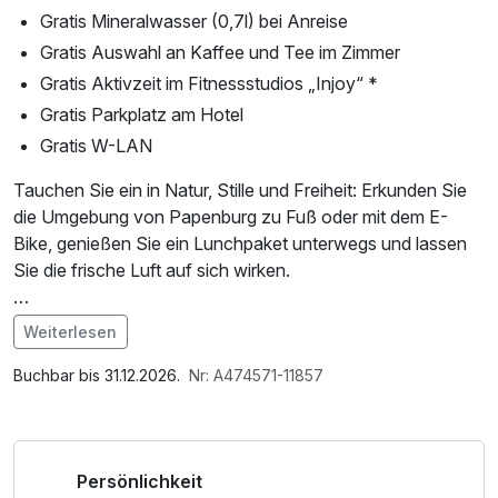
Gratis Mineralwasser (0,7l) bei Anreise
Gratis Auswahl an Kaffee und Tee im Zimmer
Gratis Aktivzeit im Fitnessstudios „Injoy“ *
Gratis Parkplatz am Hotel
Gratis W-LAN
Tauchen Sie ein in Natur, Stille und Freiheit: Erkunden Sie
die Umgebung von Papenburg zu Fuß oder mit dem E-
Bike, genießen Sie ein Lunchpaket unterwegs und lassen
Sie die frische Luft auf sich wirken.
IHRE MÖGLICHKEITEN
Weiterlesen
Im Angebot enthalten
KULTUR
Parkplatz, Nutzung des Fitnessbereichs, W-LAN Nutzung /
Buchbar bis 31.12.2026.
Nr: A474571-11857
Tauchen Sie ein in die maritime Erlebniswelt: Von der
Internetnutzung, kostenfreier Kaffee/Tee im Zimmer
Stadtgeschichte über den Schiffbau bis hin zur
historischen Van-Velen-Anlage. Erleben Sie die MEYER
Persönlichkeit
Werft hautnah bei einer Führung und lassen Sie sich von