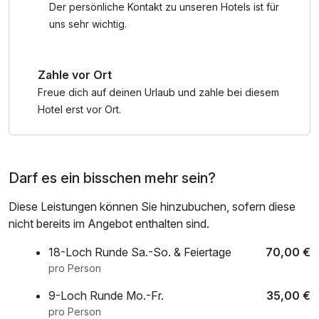
den Traditionsschiffen im Schifffahrts-Freilicht-Museum in
Der persönliche Kontakt zu unseren Hotels ist für
die Geschichte der Schifffahrt entführen.
uns sehr wichtig.
NATUR & ERHOLUNG
Zahle vor Ort
Radeln Sie den Emsradweg entlang oder entdecken Sie
den Hümmlinger Pilgerweg. Entspannen Sie auf dem
Freue dich auf deinen Urlaub und zahle bei diesem
Aschendorfer Moorpfad, an den idyllischen Seen und
Hotel erst vor Ort.
Kanälen oder genießen Sie die Ruhe im Stadtpark. Offene
Gärten laden zum Staunen ein.
Darf es ein bisschen mehr sein?
IN DER NÄHE
Entspannen Sie in der Therme Bad Nieuweschans,
Diese Leistungen können Sie hinzubuchen, sofern diese
schlendern Sie durch die Altstadt von Leer, entdecken Sie
nicht bereits im Angebot enthalten sind.
die historische Festung Bourtange oder das
beeindruckende Schloss Clemenswerth.
18-Loch Runde Sa.-So. & Feiertage
70,00 €
pro Person
FÜR KLEINE ABENTEURER
9-Loch Runde Mo.-Fr.
35,00 €
Das Sterneland, der Freizeitpark Schloss Dankern und das
pro Person
Erholungsgebiet Surwolds Wald mit Kletterwald,