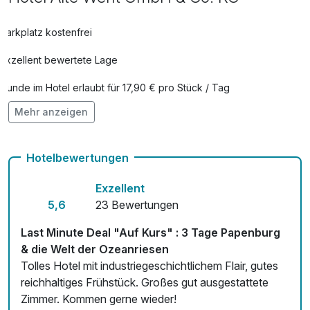
Kneipp Bade Öl
5,00 €
Parkplatz kostenfrei
pro Stück
Exzellent bewertete Lage
Lunchpaket
12,50 €
pro Person (1 Tag/e)
Hunde im Hotel erlaubt für 17,90 € pro Stück / Tag
Mehr anzeigen
Auch vegetarische Speisen
Fahrradverleih
Hotelbewertungen
Kostenloses W-LAN
Exzellent
Zimmerservice verfügbar
5,6
23 Bewertungen
Mit Hotelbar
Last Minute Deal "Auf Kurs" : 3 Tage Papenburg
& die Welt der Ozeanriesen
Tolles Hotel mit industriegeschichtlichem Flair, gutes
reichhaltiges Frühstück. Großes gut ausgestattete
Zimmer. Kommen gerne wieder!