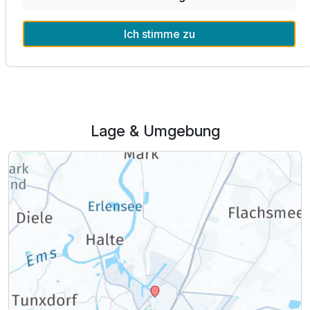
Ich stimme zu
Ausstattung
Alle Infos zum Hotel Alte Werft GmbH & Co. KG
Zusatznächte
Für 4 Tage
357,00 €
p.P. ab
Lage & Umgebung
Einzelzimmer
1 Erwachsenen und 1 Kind