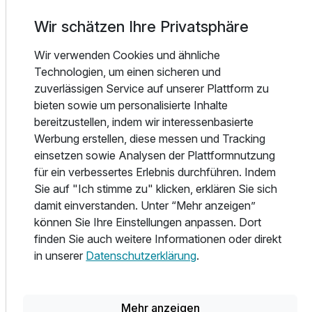
unserem Hotel einen unverwechselbaren Charakter.
Wir schätzen Ihre Privatsphäre
Nach umfangreichen Umbauarbeiten verfügt unser Hotel
nun über 122 komfortabel ausgestattete Standard-,
Wir verwenden Cookies und ähnliche
Superior- und Deluxe-Zimmer. In allen Zimmern finden Sie
Technologien, um einen sicheren und
Doppelzimmer Komfort
eine Espressomaschine, Telefon, W-LAN, Satelliten-TV,
zuverlässigen Service auf unserer Plattform zu
2 Erwachsene
eine Sitzecke sowie einen Schreibtisch und ein
bieten sowie um personalisierte Inhalte
Badezimmer mit ebenerdiger Dusche. Darüber hinaus
bereitzustellen, indem wir interessenbasierte
bieten wir eine Vielzahl von Tagungs- und
Werbung erstellen, diese messen und Tracking
Veranstaltungsräumen für bis zu 1.000 Personen, die den
einsetzen sowie Analysen der Plattformnutzung
perfekten Rahmen für Ihre Tagung oder Feierlichkeit
für ein verbessertes Erlebnis durchführen. Indem
bieten.
Sie auf "Ich stimme zu" klicken, erklären Sie sich
damit einverstanden. Unter “Mehr anzeigen”
Genießen Sie köstliche Speisen in unserem historischen
können Sie Ihre Einstellungen anpassen. Dort
Restaurant Schnürboden oder lassen Sie einen lauen
finden Sie auch weitere Informationen oder direkt
Sommerabend in unserem Biergarten ausklingen. Eine
in unserer
Datenschutzerklärung
.
faszinierende Mischung aus Vergangenheit und Moderne
erwartet Sie bei uns.
Mehr anzeigen