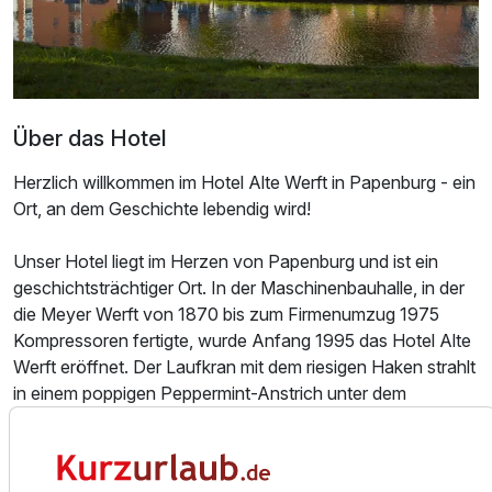
Über das Hotel
Herzlich willkommen im Hotel Alte Werft in Papenburg - ein
Ort, an dem Geschichte lebendig wird!
Unser Hotel liegt im Herzen von Papenburg und ist ein
geschichtsträchtiger Ort. In der Maschinenbauhalle, in der
die Meyer Werft von 1870 bis zum Firmenumzug 1975
Kompressoren fertigte, wurde Anfang 1995 das Hotel Alte
Ausstattung
Werft eröffnet. Der Laufkran mit dem riesigen Haken strahlt
in einem poppigen Peppermint-Anstrich unter dem
Glasdach. Modelle von Meyer-Schiffen schmücken unsere
Zusatznächte
Wände. Mächtige Stanz- und Bohrmaschinen prägen das
Foyer und das Restaurant Schnürboden und verleihen
Für 4 Tage
504,00 €
p.P. ab