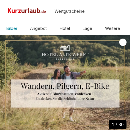
Wertgutscheine
Bilder
Angebot
Hotel
Lage
Weitere
1
1
/
/
30
30