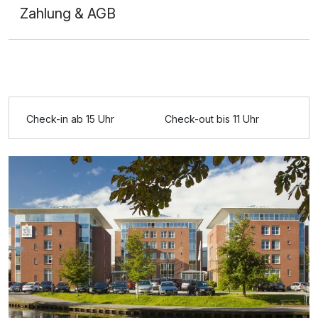
Zahlung & AGB
Ausstattung
Check-in ab 15 Uhr
Check-out bis 11 Uhr
Zusatznächte
Für 4 Tage
313,50 €
p.P. ab
Doppelzimmer Deluxe
2 Erwachsene und 1 Kind