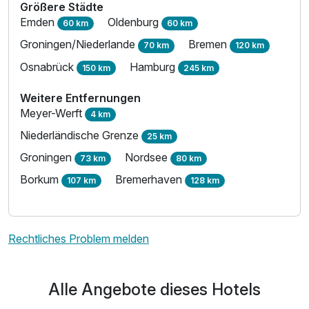
Größere Städte
Emden
Oldenburg
60 km
60 km
Groningen/Niederlande
Bremen
70 km
120 km
Osnabrück
Hamburg
150 km
245 km
Weitere Entfernungen
Meyer-Werft
4 km
Niederländische Grenze
25 km
Groningen
Nordsee
73 km
80 km
Borkum
Bremerhaven
107 km
128 km
Rechtliches Problem melden
Alle Angebote dieses Hotels