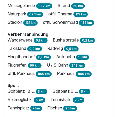
Messegelände
Strand
18,2 km
20 km
Naturpark
öfftl. Therme
62,1 km
113 km
Stadion
öfftl. Schwimmbad
131 km
136 km
Verkehrsanbindung
Wanderwege
Bushaltestelle
0,1 km
0,2 km
Taxistand
Radweg
0,2 km
0,5 km
Hauptbahnhof
Autobahn
0,6 km
10 km
Flughafen
U / S-Bahn
60 km
243 km
öfftl. Parkhaus
Parkhaus
800 km
800 km
Sport
Golfplatz 18 L.
Golfplatz 9 L.
5 km
5 km
Reitmöglichk.
Tennishalle
5 km
7 km
Tennisplatz
Fischen
7 km
20 km